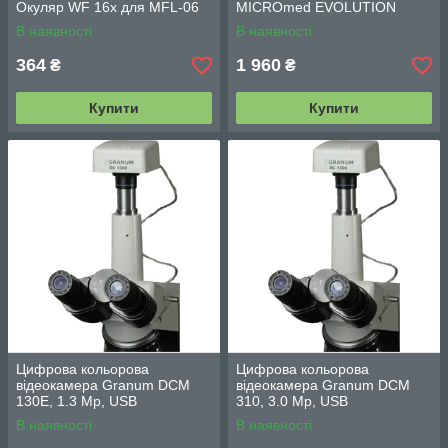
Окуляр WF 16х для MFL-06
MICROmed EVOLUTION
В наявності
В наявності
364
1 960
₴
₴
Купити
Купити
Цифрова кольорова
Цифрова кольорова
відеокамера Granum DCM
відеокамера Granum DCM
130E, 1.3 Мр, USB
310, 3.0 Мр, USB
В наявності
В наявності