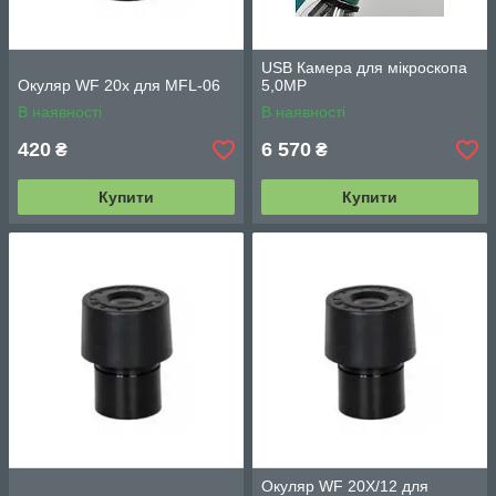
USB Камера для мікроскопа
Окуляр WF 20х для MFL-06
5,0MP
В наявності
В наявності
420
6 570
₴
₴
Купити
Купити
Окуляр WF 20X/12 для