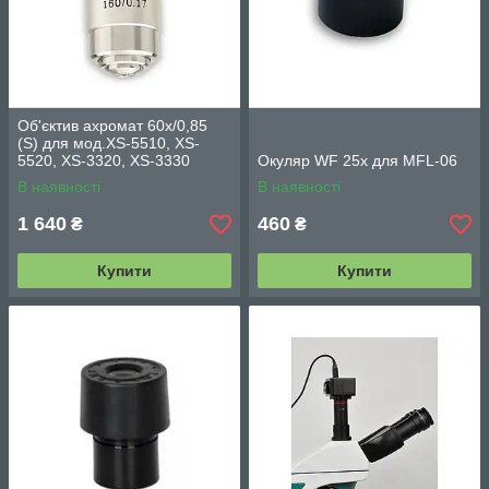
Об'єктив ахромат 60х/0,85
(S) для мод.XS-5510, XS-
5520, XS-3320, XS-3330
Окуляр WF 25х для MFL-06
В наявності
В наявності
1 640
460
₴
₴
Купити
Купити