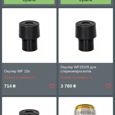
Купити
Купити
Окуляр WF25X/9 для
Окуляр WF 10х
стереомікроскопів
Немає в наявності
Немає в наявності
714
3 780
₴
₴