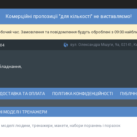
Комерційні пропозиції "для кількості" не виставляємо!
обочий час. Замовлення та повідомлення будуть оброблені з 09:00 найбл
вул. Олександра Мішуги, 9а, 02141, Ки
-04
бладнання,
ДОСТАВКА ТА ОПЛАТА
ПОЛІТИКА КОНФІДЕНЦІЙНОСТІ
ПУБЛІЧН
І МОДЕЛІ І ТРЕНАЖЕРИ
 моделі людини, тренажери, макети, набори поранень і поразок