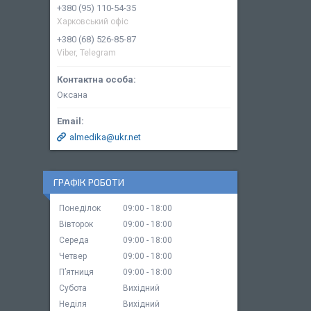
+380 (95) 110-54-35
Харковський офіс
+380 (68) 526-85-87
Viber, Telegram
Оксана
almedika@ukr.net
ГРАФІК РОБОТИ
Понеділок
09:00
18:00
Вівторок
09:00
18:00
Середа
09:00
18:00
Четвер
09:00
18:00
Пʼятниця
09:00
18:00
Субота
Вихідний
Неділя
Вихідний