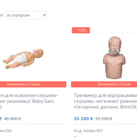
–10%
Залишилось 5 днів
Залишилось 5 днів
н для освоєння серцево-
Тренажер для відпрацюва
ої реанімації Baby Sani,
серцево-легеневої реаніма
0
п’ятирічної дитини, W4459
₴
35 280 ₴
48 400 ₴
39 200 ₴
ex-036
medex-037