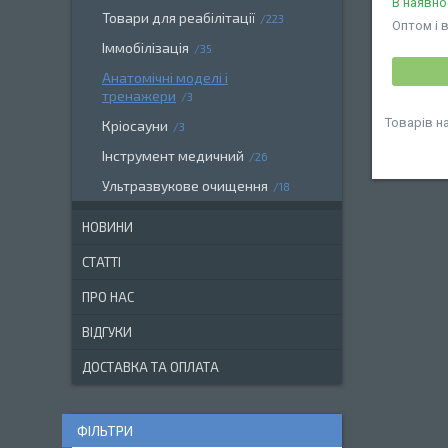
В наявно
Товари для реабілітації
223
Оптом і 
Іммобілізація
35
Анатомічні моделі і
тренажери
3
Кріосауни
3
Інструмент медичний
26
Ультразвукове очищення
18
НОВИНИ
СТАТТІ
ПРО НАС
ВІДГУКИ
ДОСТАВКА ТА ОПЛАТА
ФІЛЬТРИ