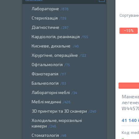
Лабораторне
676
Стерилізація
139
Діагностичне
287
–15%
Кардіологія, реанімація
155
Кисневе, дихальне
40
Хірургічне, операційне
122
Офтальмологія
75
Фізиотерапія
117
Бальнеологія
83
Лабораторні меблі
34
Манеке
Меблі медичні
легенев
426
W4457
3D принтери та 3D сканери
240
41 140 
Холодильне, морозильні
камери
246
med
Стоматологія
46