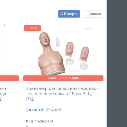
Галерея
Список
–10%
Залишилось 5 днів
ння
Тренажер для освоєння серцево-
ції
легеневої реанімації BasicBilly,
2
P72
24 660 ₴
27 400 ₴
medex-038