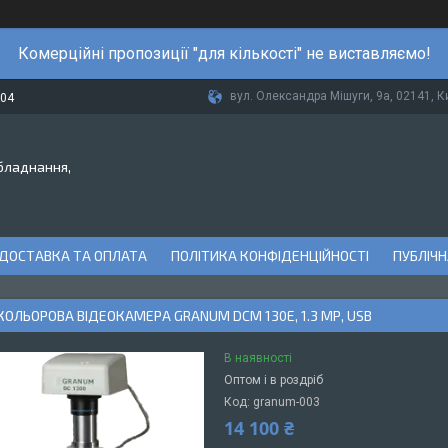
Комерційні пропозиції "для кількості" не виставляємо!
вул. Олександра Мішуги, 9а, 02141, Ки
-04
бладнання,
ДОСТАВКА ТА ОПЛАТА
ПОЛІТИКА КОНФІДЕНЦІЙНОСТІ
ПУБЛІЧН
ОЛЬОРОВА ВІДЕОКАМЕРА GRANUM DCM 130E, 1.3 МР, USB
В наявності
Оптом і в роздріб
Код:
granum-003
14 100 ₴