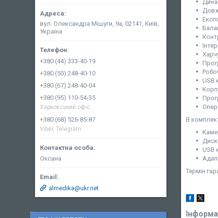
Дина
Довж
Експ
вул. Олександра Мішуги, 9а, 02141, Київ,
Бала
Україна
Конт
Інтер
Харч
+380 (44) 333-40-19
Прог
Робо
+380 (50) 248-40-10
USB 
+380 (67) 248-40-04
Корп
+380 (95) 110-54-35
Прог
Опера
Харковський офіс
В комплек
+380 (68) 526-85-87
Viber, Telegram
Каме
Диск
USB 
Адап
Оксана
Термін гара
almedika@ukr.net
Інформа