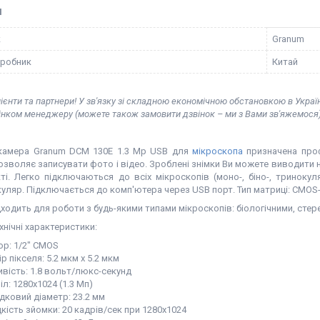
І
к
Granum
иробник
Китай
ієнти та партнери! У зв'язку зі складною економічною обстановкою в Украї
вінком менеджеру (можете також замовити дзвінок – ми з Вами зв'яжемося)
камера Granum DCM 130E 1.3 Mp USB для
мікроскопа
призначена проф
озволяє записувати фото і відео. Зроблені знімки Ви можете виводити 
ті. Легко підключаються до всіх мікроскопів (моно-, біно-, триноку
куляр. Підключається до комп'ютера через USB порт. Тип матриці: CMOS
ходить для роботи з будь-якими типами мікроскопів: біологічними, стер
хнічні характеристики:
ор: 1/2" CMOS
р пікселя: 5.2 мкм х 5.2 мкм
ивість: 1.8 вольт/люкс-секунд
л: 1280х1024 (1.3 Мп)
дковий діаметр: 23.2 мм
кість зйомки: 20 кадрів/сек при 1280х1024