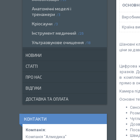
ОСНОВН
Анатомічні моделі і
тренажери
3
Виробни
Кріосауни
3
Країна в
Інструмент медичний
26
Ультразвукове очищення
18
Шановні кл
ціни за дз
НОВИНИ
Цифрова 
СТАТТІ
зразків. Д
ПРО НАС
в комплек
прямо в о
ВІДГУКИ
Камера під
ДОСТАВКА ТА ОПЛАТА
Основні те
Сенс
Розмі
Чутл
КОНТАКТИ
Дозві
Поса
Швид
Компанія "Алмедика"