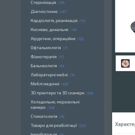
Стерилізація
139
Діагностичне
287
Кардіологія, реанімація
155
Кисневе, дихальне
40
Хірургічне, операційне
122
Офтальмологія
75
Фізиотерапія
117
Бальнеологія
83
Лабораторні меблі
34
Меблі медичні
426
3D принтери та 3D сканери
240
Холодильне, морозильні
камери
246
Стоматологія
46
Характе
Товари для реабілітації
223
Іммобілізація
35