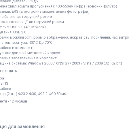
мічний діапазон: 62дБ
ина хвилі (смуга пропускання): 400-650нм (інфрачервоний фільтр)
озиція: ERS (електронна моментальна фотографія)
нс білого: авто/ручний режим
роль експозиції: авто/ручний режим
фейс: USB 2.0 (480Mb/сек)
ування: USB 2.0
рамні можливості: розмір зображення, яскравість, посилення, час витр
ча температура: -30°С До 70°С
кабель в комплекті
ус: анодований металевий корпус
рамне забезпечення в комплекті
ційна система: Windows 2000 / XP(SP2) / 2003 / Vista / 2008 (32 і 62 bit)
т входить:
ра
 з ПЗ
кабель
тер (2шт.) Ф23.2-Ф30, Ф23.2-Ф30.50 мм
нтії - 12 місяців.
ція для замовлення