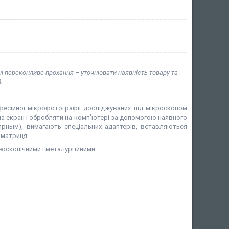
ні переконливе прохання – уточнювати наявність товару та
.
есійної мікрофотографії досліджуваних під мікроскопом
на екран і обробляти на комп'ютері за допомогою наявного
лярным), вимагають спеціальних адаптерів, вставляються
-матриця
еоскопічними і металургійними.