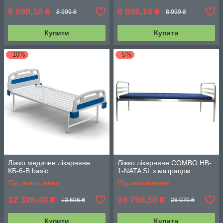
8 099,10
8 099,10
₴
₴
8 999 ₴
8 999 ₴
Купити
Купити
–10%
–5%
Ліжко медичне лікарняне
Ліжко лікарняне COMBO HB-
КБ-6-В basic
1-NATA SL з матрацом
Під замовлення
Під замовлення
12 326,40
24 766,50
₴
₴
13 696 ₴
26 070 ₴
Купити
Купити