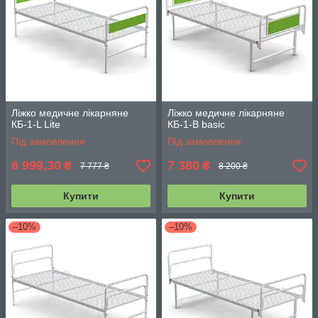
Ліжко медичне лікарняне
Ліжко медичне лікарняне
КБ-1-L Lite
КБ-1-В basic
Під замовлення
Під замовлення
6 999,30
7 380
₴
₴
7 777 ₴
8 200 ₴
Купити
Купити
–10%
–10%