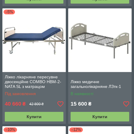
–5%
Ліжко лікарняне пересувне
двосекційне COMBO HBM-2-
Ліжко медичне
NATA SL з матрацом
загальнолікарняне ЛЗтк-1
Під замовлення
В наявності
40 660
15 600
₴
₴
42 800 ₴
Купити
Купити
–10%
–12%