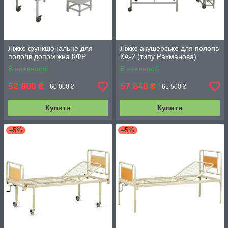
Ліжко функціональне для
Ліжко акушерське для пологів
пологів допоміжна КФР
КА-2 (типу Рахманова)
В наявності
В наявності
52 800
57 640
₴
₴
60 000 ₴
65 500 ₴
Купити
Купити
–5%
–5%