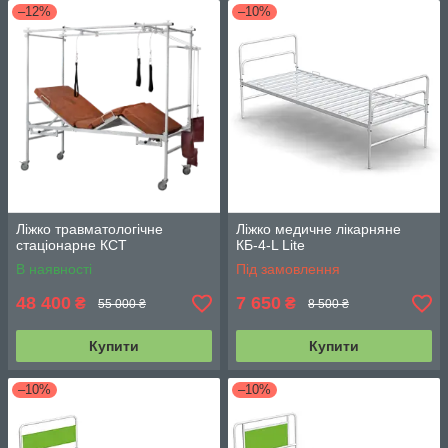
–12%
–10%
Ліжко травматологічне
Ліжко медичне лікарняне
стаціонарне КСТ
КБ-4-L Lite
В наявності
Під замовлення
48 400
7 650
₴
₴
55 000 ₴
8 500 ₴
Купити
Купити
–10%
–10%