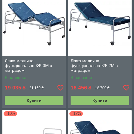
Ліжко медичне
Ліжко медична
функціональне КФ-3M з
функціональна КФ-2M з
матрацом
матрацом
В наявності
В наявності
19 035
16 456
₴
₴
21 150 ₴
18 700 ₴
Купити
Купити
–10%
–12%