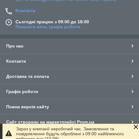
Контакти
Сьогодні працює з 09:00 до 18:00
Показати весь графік роботи
Про нас
Контакти
Доставка та оплата
Графік роботи
Повна версія сайту
Сайт створено на маркетплейсі
Prom.ua
Зараз у компанії неробочий час. Замовлення та
повідомлення будуть оброблені з 09:00 найближчого
Політика конфіденційності
робочого дня (10.08).