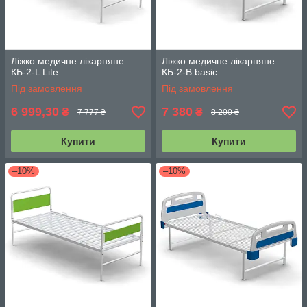
Ліжко медичне лікарняне
Ліжко медичне лікарняне
КБ-2-L Lite
КБ-2-В basic
Під замовлення
Під замовлення
6 999,30
7 380
₴
₴
7 777 ₴
8 200 ₴
Купити
Купити
–10%
–10%