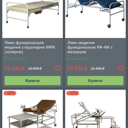
Ліжко функціональне
Ліжко медичне
медичне стаціонарне КФМ
функціональне КФ-4M з
(холерне)
матрацом
В наявності
В наявності
12 240
18 832
₴
₴
13 600 ₴
21 400 ₴
Купити
Купити
–12%
–12%