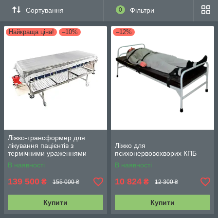
Сортування
0
Фільтри
Найкраща ціна!
–10%
–12%
Ліжко-трансформер для
лікування пацієнтів з
Ліжко для
термічними ураженнями
психонервовохворих КПБ
шкірних покривів COMBO
В наявності
В наявності
НВМ-2IВP-NATA SL
139 500
10 824
₴
₴
155 000 ₴
12 300 ₴
Купити
Купити