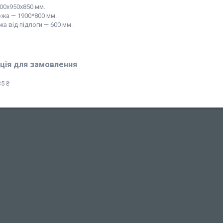
000х950х850 мм.
ожа — 1900*800 мм.
а від підлоги — 600 мм.
ція для замовлення
5 ₴