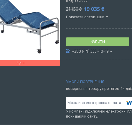
Код:
zav-222
19 035 ₴
21 150 ₴
Показати оптові ціни
КУПИТИ
+380 (44) 333-40-19
4 дні
повернення товару протягом 14 дн
У компанії підключені електронні пл
покидаючи сайту.