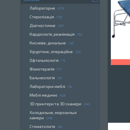
Лабораторне
676
Стерилізація
139
Діагностичне
287
Кардіологія, реанімація
155
Кисневе, дихальне
40
Хірургічне, операційне
122
Офтальмологія
75
Фізиотерапія
117
Бальнеологія
83
Лабораторні меблі
34
Меблі медичні
426
3D принтери та 3D сканери
240
Холодильне, морозильні
камери
246
Стоматологія
46