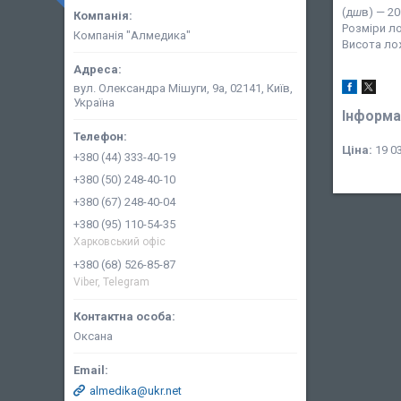
(д
ш
в) — 2
Розміри л
Компанія "Алмедика"
Висота лож
вул. Олександра Мішуги, 9а, 02141, Київ,
Україна
Інформа
Ціна:
19 03
+380 (44) 333-40-19
+380 (50) 248-40-10
+380 (67) 248-40-04
+380 (95) 110-54-35
Харковський офіс
+380 (68) 526-85-87
Viber, Telegram
Оксана
almedika@ukr.net