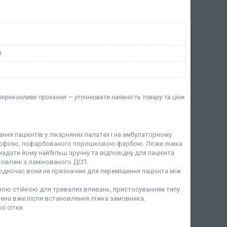
і
 переконливе прохання — уточнювати наявність товару та ціни
ня пацієнтів у лікарняних палатах і на амбулаторному
 профілю, пофарбованого порошковою фарбою. Ложе ліжка
адати йому найбільш зручну та відповідну для пацієнта
товлені з ламінованого ДСП.
одночас вони не призначені для переміщення пацієнта між
ною стійкою для тривалих вливань, пристосуванням типу
лена вже після встановлення ліжка замовника.
ї сітки.