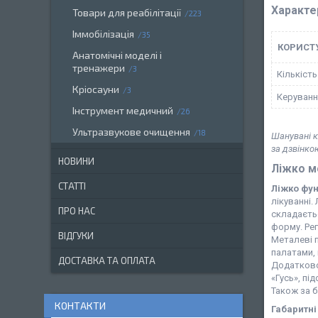
Характе
Товари для реабілітації
223
Іммобілізація
35
КОРИСТ
Анатомічні моделі і
тренажери
3
Кількість
Кріосауни
3
Керуванн
Інструмент медичний
26
Ультразвукове очищення
18
Шанувані к
за дзвінко
НОВИНИ
Ліжко м
СТАТТІ
Ліжко фу
лікуванні
ПРО НАС
складаєтьс
форму. Ре
ВІДГУКИ
Металеві п
палатами,
ДОСТАВКА ТА ОПЛАТА
Додатково
«Гусь», п
Також за 
КОНТАКТИ
Габаритні