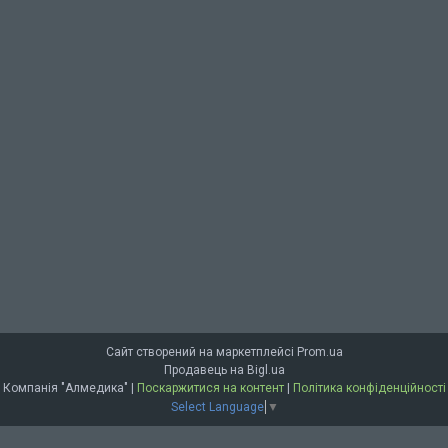
Сайт створений на маркетплейсі
Prom.ua
Продавець на Bigl.ua
Компанія "Алмедика" |
Поскаржитися на контент
|
Політика конфіденційності
Select Language
▼