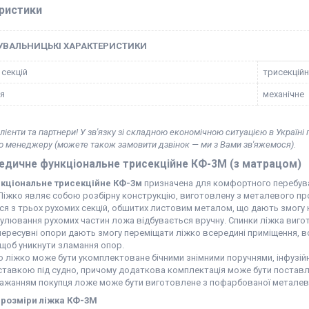
ристики
УВАЛЬНИЦЬКІ ХАРАКТЕРИСТИКИ
 секцій
трисекційн
я
механічне
лієнти та партнери! У зв'язку зі складною економічною ситуацією в Україні
ю менеджеру (можете також замовити дзвінок — ми з Вами зв'яжемося).
едичне функціональне трисекційне КФ-3M (з матрацом)
нкціональне трисекційне КФ-3м
призначена для комфортного перебуван
. Ліжко являє собою розбірну конструкцію, виготовлену з металевого
я з трьох рухомих секцій, обшитих листовим металом, що дають змогу н
гулювання рухомих частин ложа відбувається вручну. Спинки ліжка виго
ересувні опори дають змогу переміщати ліжко всередині приміщення, в
 щоб уникнути зламання опор.
 ліжко може бути укомплектоване бічними знімними поручнями, інфузій
ідставкою під судно, причому додаткова комплектація може бути постав
бажанням покупця ложе може бути виготовлене з пофарбованої металево
 розміри ліжка КФ-3М