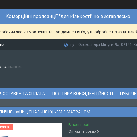
Комерційні пропозиції "для кількості" не виставляємо!
еробочий час. Замовлення та повідомлення будуть оброблені з 09:00 найб
вул. Олександра Мішуги, 9а, 02141, Ки
-04
бладнання,
ДОСТАВКА ТА ОПЛАТА
ПОЛІТИКА КОНФІДЕНЦІЙНОСТІ
ПУБЛІЧН
ДИЧНЕ ФУНКЦІОНАЛЬНЕ КФ-3M З МАТРАЦОМ
В наявності
Оптом і в роздріб