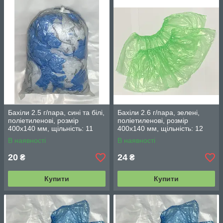
Бахіли 2.5 г/пара, сині та білі,
Бахіли 2.6 г/пара, зелені,
поліетиленові, розмір
поліетиленові, розмір
400х140 мм, щільність: 11
400х140 мм, щільність: 12
мкм (фасування 100 шт/ 50
мкм (фасування 100 шт/ 50
В наявності
В наявності
пар)
пар)
20
24
₴
₴
Купити
Купити