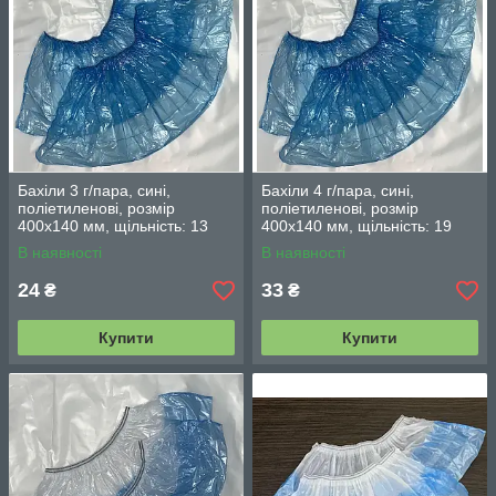
Бахіли 3 г/пара, сині,
Бахіли 4 г/пара, сині,
поліетиленові, розмір
поліетиленові, розмір
400х140 мм, щільність: 13
400х140 мм, щільність: 19
мкм (фасування 100 шт/ 50
мкм (фасування 100 шт/ 50
В наявності
В наявності
пар)
пар)
24
33
₴
₴
Купити
Купити