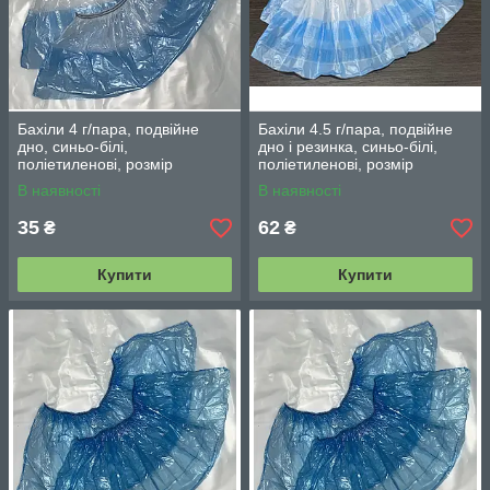
Бахіли 4 г/пара, подвійне
Бахіли 4.5 г/пара, подвійне
дно, синьо-білі,
дно і резинка, синьо-білі,
поліетиленові, розмір
поліетиленові, розмір
400х140 мм, щільність: 11+13
400х140 мм, щільність: 11+14
В наявності
В наявності
мкм (фасування 100 шт/ 50
мкм (фас.100 шт/ 50 пар)
пар)
35
62
₴
₴
Купити
Купити