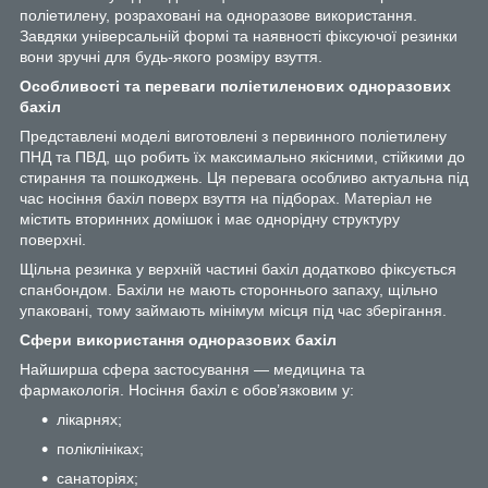
поліетилену, розраховані на одноразове використання.
Завдяки універсальній формі та наявності фіксуючої резинки
вони зручні для будь-якого розміру взуття.
Особливості та переваги поліетиленових одноразових
бахіл
Представлені моделі виготовлені з первинного поліетилену
ПНД та ПВД, що робить їх максимально якісними, стійкими до
стирання та пошкоджень. Ця перевага особливо актуальна під
час носіння бахіл поверх взуття на підборах. Матеріал не
містить вторинних домішок і має однорідну структуру
поверхні.
Щільна резинка у верхній частині бахіл додатково фіксується
спанбондом. Бахіли не мають стороннього запаху, щільно
упаковані, тому займають мінімум місця під час зберігання.
Сфери використання одноразових бахіл
Найширша сфера застосування — медицина та
фармакологія. Носіння бахіл є обов’язковим у:
лікарнях;
поліклініках;
санаторіях;