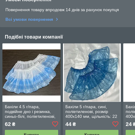
Повернення товару впродовж 14 днів за рахунок покупця
Всі умови повернення
Подібні товари компанії
Бахіли 4.5 г/пара,
Бахіли 5 г/пара, сині,
Бахі
подвійне дно і резинка,
поліетиленові, розмір
полі
синьо-білі, поліетиленові,
400х140 мм, щільність: 22
400х
розмір 400х140 мм,
мкм (фасування 100
мкм 
62
44
24
₴
₴
щільність: 11+14 мкм
шт./50 пар)
50 п
(фас.100 шт/ 50 пар)
Купити
Купити