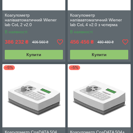
Коагулометр
Коагулометр
напівавтоматичний Wiener
напівавтоматичний Wiener
lab CoL 2 v2.0
lab CoL 4 v2.0 з чотирма
каналами вимірювання
В наявності
В наявності
386 232
456 456
₴
₴
406 560 ₴
480 480 ₴
Купити
Купити
–5%
–5%
Коагулометр CoaDATA 504
Коагулометр CoaDATA 504+