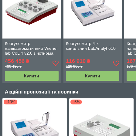
Коагулометр
Коагулометр 4-х
Коаг
напівавтоматичний Wiener
канальний LabAnalyt 610
напі
lab CoL 4 v2.0 з чотирма
lab 
каналами вимірювання
456 456
116 910
167
₴
₴
480 480 ₴
129 900 ₴
176 4
Купити
Купити
Акційні пропозиції та новинки
–10%
–5%