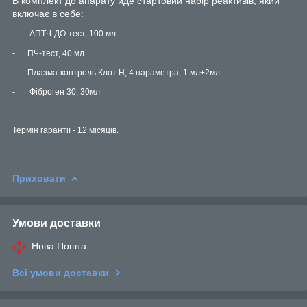
В комплект до апарату йде стартовий набір реактивів, який
включає в себе:
-
АПТЧ-ДО-тест, 100
мл.
-
ПЧ-тест
,
40
мл.
-
Плазма-контроль Клот Н, 4 параметр
а
, 1 мл+2мл
.
- Фіброген 30, 30мл
Термін гарантії - 12 місяців.
Приховати
Умови доставки
Нова Пошта
Всі умови доставки