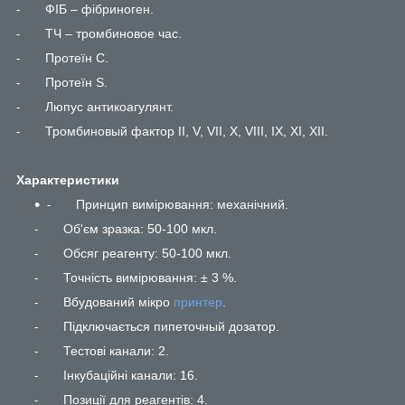
ФІБ – фібриноген.
-
ТЧ – тромбиновое час.
-
Протеїн С.
-
Протеїн S.
-
Люпус антикоагулянт.
-
Тромбиновый фактор II, V, VII, X, VIII, IX, XI, XII.
-
Характеристики
Принцип вимірювання: механічний.
-
Об'єм зразка: 50-100 мкл.
-
Обсяг реагенту: 50-100 мкл.
-
Точність вимірювання: ± 3 %.
-
Вбудований мікро
принтер
.
-
Підключається пипеточный дозатор.
-
Тестові канали: 2.
-
Інкубаційні канали: 16.
-
Позиції для реагентів: 4.
-