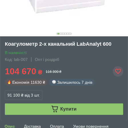
Коагулометр 2-х канальний LabAnalyt 600
В наявності
Код: lab-007
Опт і роздріб
104 670
₴
116 300 ₴
Економія
11630 ₴
Залишилось
7 днів
91 100 ₴
від 3 шт.
Купити
Опис
Доставка
Оплата
Умови повернення