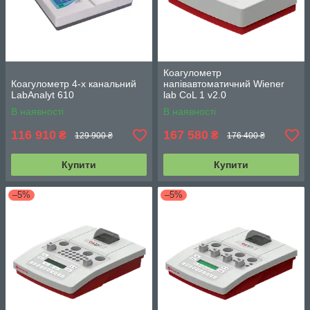
Коагулометр
Коагулометр 4-х канальний
напівавтоматичний Wiener
LabAnalyt 610
lab CoL 1 v2.0
В наявності
В наявності
116 910
167 580
₴
₴
129 900 ₴
176 400 ₴
Купити
Купити
–5%
–5%