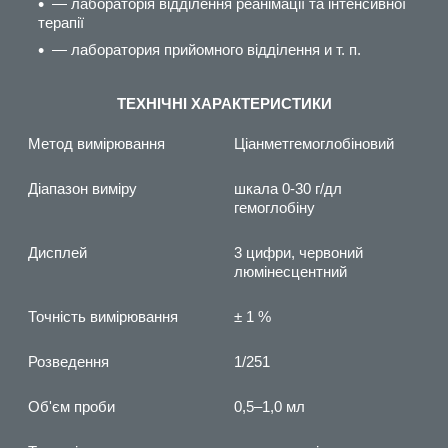
— лабораторія відділення реанімації та інтенсивної
терапії
— лаборатория прийомного відділення и т. п.
ТЕХНІЧНІ ХАРАКТЕРИСТИКИ
Метод вимірювання
Ціанметгемоглобіновий
Діапазон виміру
шкала 0-30 г/дл
гемоглобіну
Дисплей
3 цифри, червоний
люмінесцентний
Точність вимірювання
± 1 %
Розведення
1/251
Об'єм проби
0,5–1,0 мл