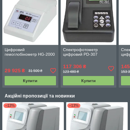
Цифровий
Спектрофотометр
Спе
гемоглобінометр HG-2000
цифровий PD-307
циф
117 306
145
₴
29 925
₴
31 500 ₴
123 480 ₴
153 3
Купити
Купити
Акційні пропозиції та новинки
–13%
–13%