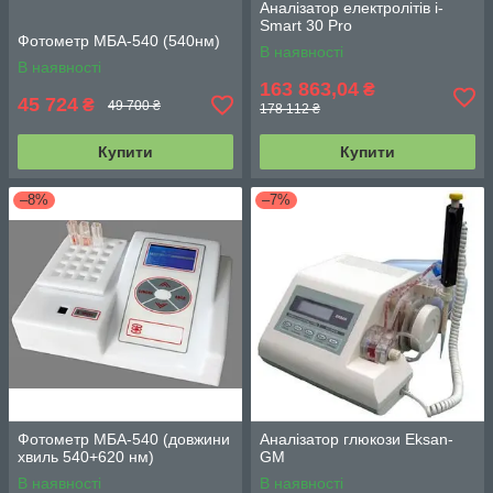
Аналізатор електролітів i-
Smart 30 Pro
Фотометр МБА-540 (540нм)
В наявності
В наявності
163 863,04
₴
45 724
₴
49 700 ₴
178 112 ₴
Купити
Купити
–8%
–7%
Фотометр МБА-540 (довжини
Аналізатор глюкози Eksan-
хвиль 540+620 нм)
GM
В наявності
В наявності