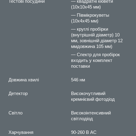
Тестові посудини
— квадратні кювети
(10x10x45 мм)
— Півмікрокуветы
(10x4x45 мм)
— круглі пробірки
(внутрішній діаметр) 10
мм, зовнішній діаметр 12
ммдовжина 105 мм)
— Спектр для пробірок
входить у комплект
поставки
Довжина хвилі
546 нм
Детектор
Високочутливий
кремнієвий фотодіод
Світло
Високоінтенсивний
світлодіод
Харчування
90-260 В AC