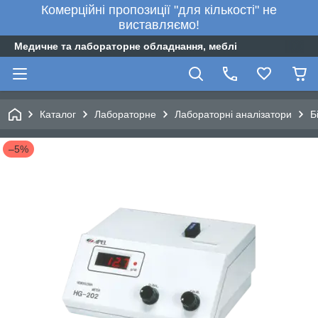
Комерційні пропозиції "для кількості" не
виставляємо!
Медичне та лабораторне обладнання, меблі
Каталог
Лабораторне
Лабораторні аналізатори
Б
–5%