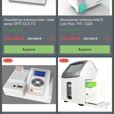
Аналізатор електролітів і газів
Аналізатор електролітів E-
крові OPTI CCA TS
Lyte Plus, HTI, США
В наявності
В наявності
360 360
136 890
₴
₴
409 500 ₴
152 100 ₴
Купити
Купити
–8%
–8%