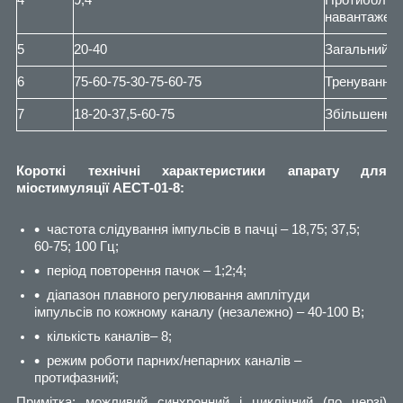
навантажен
5
20-40
Загальний 
6
75-60-75-30-75-60-75
Тренування 
7
18-20-37,5-60-75
Збільшення 
Короткі технічні характеристики апарату для
міостимуляції АЕСТ-01-8:
частота слідування імпульсів в пачці – 18,75; 37,5;
60-75; 100 Гц;
період повторення пачок – 1;2;4;
діапазон плавного регулювання амплітуди
імпульсів по кожному каналу (незалежно) – 40-100 В;
кількість каналів– 8;
режим роботи парних/непарних каналів –
протифазний;
Примітка: можливий синхронний і циклічний (по черзі)