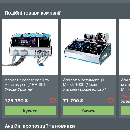
Подібні товари компанії
Апарат пресотерапії та
Апарат міостимуляції
Апар
міостимуляції PR-801
Miosti-1000 (Чехія-
магн
(Чехія-Україна)
Україна) косметологія/
МІТ
медицина
25 
125 790
71 790
₴
₴
26 96
Купити
Купити
Акційні пропозиції та новинки