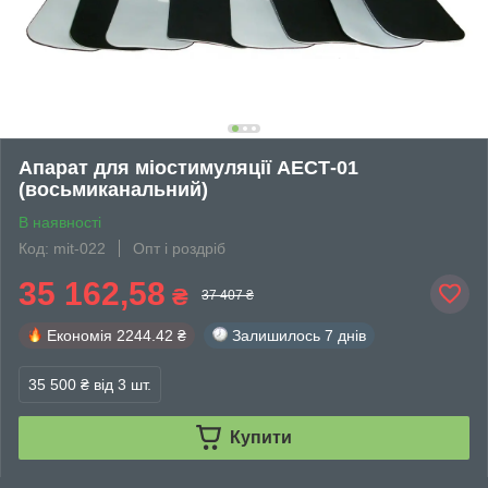
Апарат для міостимуляції АЕСТ-01
(восьмиканальний)
В наявності
Код: mit-022
Опт і роздріб
35 162,58
₴
37 407 ₴
Економія
2244.42 ₴
Залишилось
7 днів
35 500 ₴
від 3 шт.
Купити