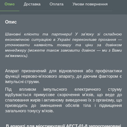
Опис
Доставка
Оплата
Умови повернення
Опис
Шановні клієнти та партнери! У зв'язку зі складною
економічною ситуацією в Україні переконливе прохання —
уточнювати наявність товару та ціни за дзвінком
менеджеру (можете також замовити дзвінок — ми з Вами
зв'яжемось).
Апарат призначений для відновлення або профілактики
функції нервово-м'язового апарату, де діючим фактором є
імпульсні струми.
Під впливом імпульсного електричного струму
відбувається примусове скорочення м'язів, що веде до
спалювання жирів і активному виведенню їх з організму, що
призводить до зменшення обсягів тіла і підвищення
загального тонусу м'язів.
В апараті для міостимуляції АЕСТ-01-8
запрограмовані