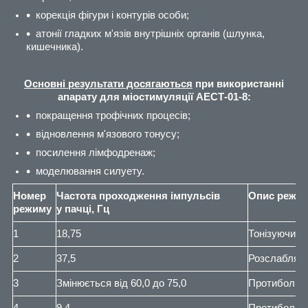
корекція фігури і контурів особи;
атонії гладких м'язів внутрішніх органів (шлунка,
кишечника).
Основні результати досягаються
при використанні
апарату для міостимуляції АЕСТ-01-8:
покращення трофічних процесів;
відновлення м'язового тонусу;
посилення лімфодренаж;
моделювання силуету.
Номер
Частота проходження імпульсів
Опис режи
режиму
у пачці, Гц
1
18,75
Тонізуючий,
2
37,5
Розслабляю
3
Змінюється від 60,0 до 75,0
Протибольо
4
9,4
Протибольо