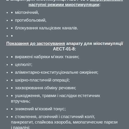
наступні режими миостимуляции
:
міотонічний,
протибольовий,
блокування кальцієвих каналів.
Показання до застосування
апарату для міостимуляції
АЕСТ-01-8:
виражені набряки м'яких тканин;
целюліт;
аліментарно-конституціональне ожиріння;
шкірно-пластичній операції;
захворювання обміну речовин;
ушкодження, травми і наслідки естетичних
втручань;
знижений м'язовий тонус;
стомлення, атонічний і спастичний коліт,
панкреатит, спайкова хвороба, миопатические парези
і паралічі;