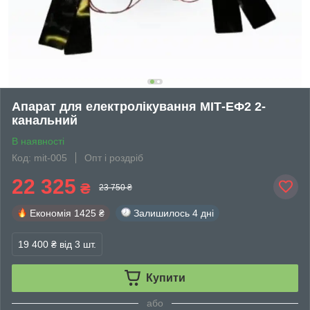
Апарат для електролікування МІТ-ЕФ2 2-
канальний
В наявності
Код: mit-005
Опт і роздріб
22 325
₴
23 750 ₴
Економія
1425 ₴
Залишилось
4 дні
19 400 ₴
від 3 шт.
Купити
або