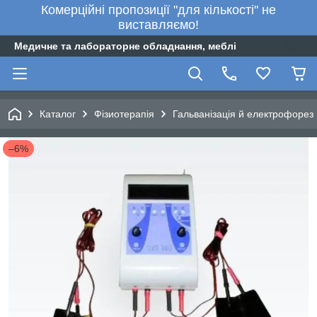
Комерційні пропозиції "для кількості" не
виставляємо!
Медичне та лабораторне обладнання, меблі
Каталог
Фізиотерапія
Гальванізація й електрофорез
–6%