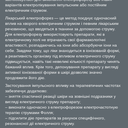
варіантів електролікування імпульсним або постійним
електричним струмом.
Лікарський електрофорез — це метод поєднує одночасний
вплив на хворого електричним струмом і певним лікарським
речовиною, що вводяться в тканини за допомогою струму.
Для електрофорезу використовують препарати, які в
електричному полі не втрачають свої фармакологічні
властивості, розпадаючись на іони або абсорбуючи іони на
себе. Завдяки тому, що ліки знаходиться в іонізованій формі,
а реактивність організму під впливом електричного струму
підвищується, навіть такі невеликі кількості препарату чинять
бажаний вплив. Крім того, депонування препарату у вигляді
активної іонізованої форми в шкірі дозволяє значно
продовжити його дію.
Застосування імпульсного впливу на терапевтичних частотах
забезпечує додатково:
– зняття спастичної реакції шкіри на зовнішні подразники у
вигляді електричного струму препарату;
– виконати одночасно з електрофорезом електрочастотную
терапію струмами Фолля;
– підсилити дію препаратів за рахунок специфічного,
резонансної дії електричного струму.