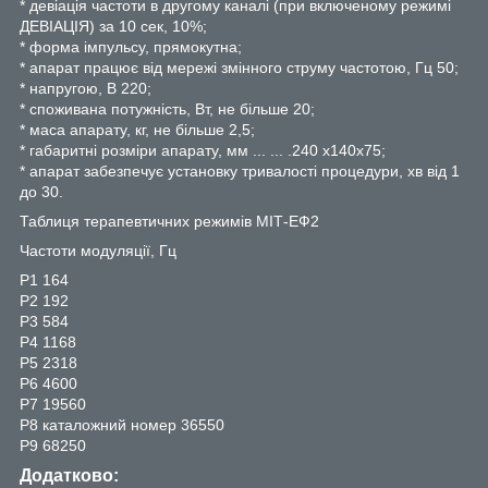
* девіація частоти в другому каналі (при включеному режимі
ДЕВІАЦІЯ) за 10 сек, 10%;
* форма імпульсу, прямокутна;
* апарат працює від мережі змінного струму частотою, Гц 50;
* напругою, В 220;
* споживана потужність, Вт, не більше 20;
* маса апарату, кг, не більше 2,5;
* габаритні розміри апарату, мм ... ... .240 х140х75;
* апарат забезпечує установку тривалості процедури, хв від 1
до 30.
Таблиця терапевтичних режимів МІТ-ЕФ2
Частоти модуляції, Гц
Р1 164
Р2 192
Р3 584
Р4 1168
Р5 2318
Р6 4600
Р7 19560
Р8 каталожний номер 36550
Р9 68250
Додатково: