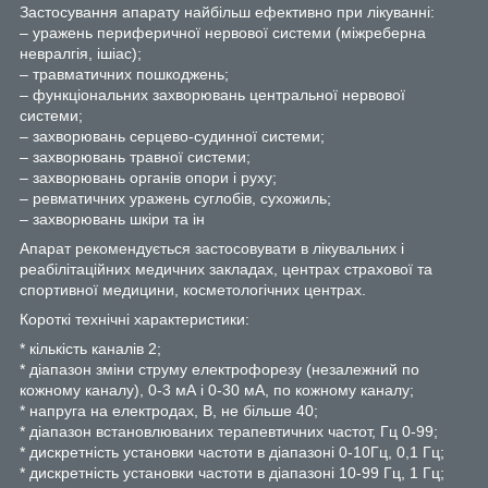
Застосування апарату найбільш ефективно при лікуванні:
– уражень периферичної нервової системи (міжреберна
невралгія, ішіас);
– травматичних пошкоджень;
– функціональних захворювань центральної нервової
системи;
– захворювань серцево-судинної системи;
– захворювань травної системи;
– захворювань органів опори і руху;
– ревматичних уражень суглобів, сухожиль;
– захворювань шкіри та ін
Апарат рекомендується застосовувати в лікувальних і
реабілітаційних медичних закладах, центрах страхової та
спортивної медицини, косметологічних центрах.
Короткі технічні характеристики:
* кількість каналів 2;
* діапазон зміни струму електрофорезу (незалежний по
кожному каналу), 0-3 мА і 0-30 мА, по кожному каналу;
* напруга на електродах, В, не більше 40;
* діапазон встановлюваних терапевтичних частот, Гц 0-99;
* дискретність установки частоти в діапазоні 0-10Гц, 0,1 Гц;
* дискретність установки частоти в діапазоні 10-99 Гц, 1 Гц;