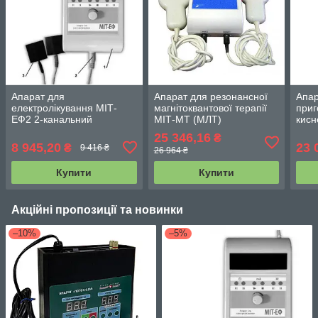
Апарат для
Апарат для резонансної
Апар
електролікування МІТ-
магнітоквантової терапії
приг
ЕФ2 2-канальний
МІТ-МТ (МЛТ)
кисн
кана
25 346,16
₴
8 945,20
23 
₴
9 416 ₴
26 964 ₴
Купити
Купити
Акційні пропозиції та новинки
–10%
–5%