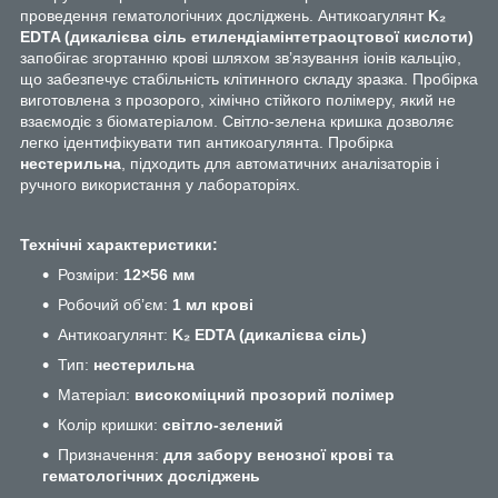
проведення гематологічних досліджень. Антикоагулянт
K₂
EDTA (дикалієва сіль етилендіамінтетраоцтової кислоти)
запобігає згортанню крові шляхом зв’язування іонів кальцію,
що забезпечує стабільність клітинного складу зразка. Пробірка
виготовлена з прозорого, хімічно стійкого полімеру, який не
взаємодіє з біоматеріалом. Світло-зелена кришка дозволяє
легко ідентифікувати тип антикоагулянта. Пробірка
нестерильна
, підходить для автоматичних аналізаторів і
ручного використання у лабораторіях.
Технічні характеристики:
Розміри:
12×56 мм
Робочий об’єм:
1 мл крові
Антикоагулянт:
K₂ EDTA (дикалієва сіль)
Тип:
нестерильна
Матеріал:
високоміцний прозорий полімер
Колір кришки:
світло-зелений
Призначення:
для забору венозної крові та
гематологічних досліджень