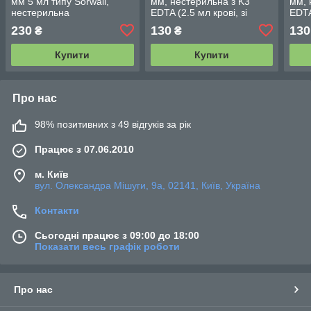
мм 5 мл типу Sorwall,
мм, нестерильна з K3
мм, 
нестерильна
EDTA (2.5 мл крові, зі
EDTA
(циліндрична, без обідка, з
світло-зеленою кришкою),
зеле
230
130
130
₴
₴
РS), 250 шт.
50 шт.
Купити
Купити
Про нас
98% позитивних з 49 відгуків за рік
Працює з 07.06.2010
м. Київ
вул. Олександра Мішуги, 9а, 02141, Київ, Україна
Контакти
Сьогодні працює з 09:00 до 18:00
Показати весь графік роботи
Про нас