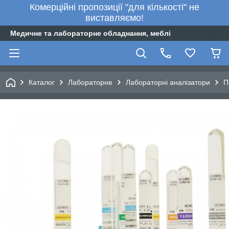
Комерційні пропозиції "для кількості" не
виставляємо!
Медичне та лабораторне обладнання, меблі
Каталог
Лабораторне
Лабораторні аналізатори
П