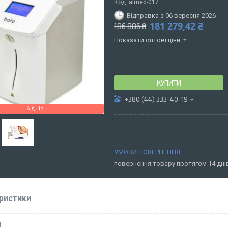
Код:
almed-017
Відправка з 06 вересня 2026
181 279,42 ₴
186 886 ₴
Показати оптові ціни
КУПИТИ
+380 (44) 333-40-19
6 днів
повернення товару протягом 14 дн
ристики
І