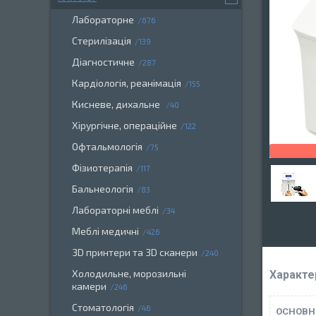
Лабораторне
676
Стерилізація
139
Діагностичне
287
Кардіологія, реанімація
155
Кисневе, дихальне
40
Хірургічне, операційне
122
Офтальмологія
75
Фізиотерапія
117
Бальнеологія
83
Лабораторні меблі
34
Меблі медичні
426
3D принтери та 3D сканери
240
Холодильне, морозильні
Характе
камери
246
Стоматологія
46
ОСНОВН