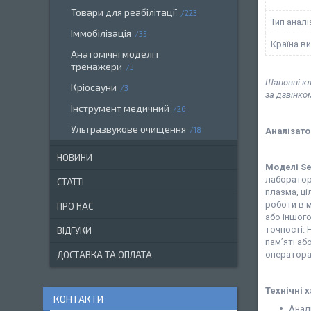
Товари для реабілітації
223
Тип анал
Іммобілізація
35
Країна в
Анатомічні моделі і
тренажери
3
Шановні кл
Кріосауни
3
за дзвінко
Інструмент медичний
26
Ультразвукове очищення
18
Аналізатор
НОВИНИ
Моделі Sem
лабораторн
СТАТТІ
плазма, ці
роботи в 
ПРО НАС
або іншого
точності. 
ВІДГУКИ
пам’яті а
оператора
ДОСТАВКА ТА ОПЛАТА
Технічні 
КОНТАКТИ
Аналі