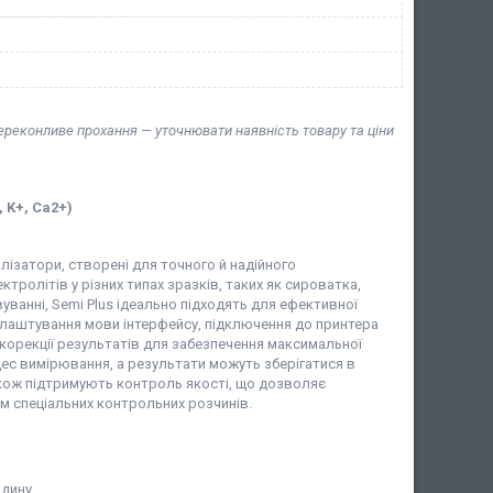
й
переконливе прохання — уточнювати наявність товару та ціни
, K+, Ca2+)
алізатори, створені для точного й надійного
ролітів у різних типах зразків, таких як сироватка,
вуванні, Semi Plus ідеально підходять для ефективної
лаштування мови інтерфейсу, підключення до принтера
корекції результатів для забезпечення максимальної
цес вимірювання, а результати можуть зберігатися в
акож підтримують контроль якості, що дозволяє
м спеціальних контрольних розчинів.
одину