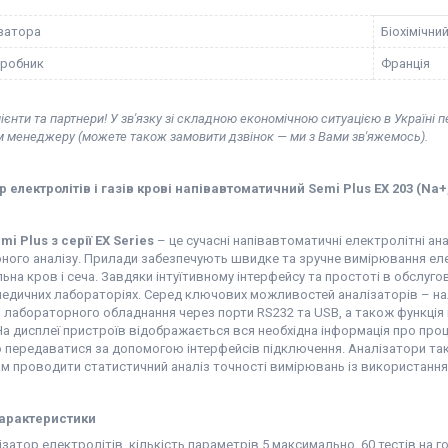
ізатора
Біохімічни
иробник
Франція
ієнти та партнери! У зв'язку зі складною економічною ситуацією в Україні 
м менеджеру (можете також замовити дзвінок — ми з Вами зв'яжемось).
 електролітів і газів крові напівавтоматичний Semi Plus ЕХ 203 (Na+
i Plus з серії EX Series
– це сучасні напівавтоматичні електролітні ан
ого аналізу. Прилади забезпечують швидке та зручне вимірювання елект
льна кров і сеча. Завдяки інтуїтивному інтерфейсу та простоті в обслуго
медичних лабораторіях. Серед ключових можливостей аналізаторів – на
 лабораторного обладнання через порти RS232 та USB, а також функція 
На дисплеї пристроїв відображається вся необхідна інформація про про
бо передаватися за допомогою інтерфейсів підключення. Аналізатори т
м проводити статистичний аналіз точності вимірювань із використання
характеристики
затор електролітів, кількість параметрів 5 максимально, 60 тестів на г