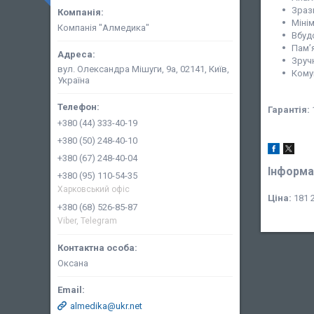
Зразк
Міні
Компанія "Алмедика"
Вбуд
Пам’
Зруч
вул. Олександра Мішуги, 9а, 02141, Київ,
Комун
Україна
Гарантія:
+380 (44) 333-40-19
+380 (50) 248-40-10
+380 (67) 248-40-04
Інформа
+380 (95) 110-54-35
Харковський офіс
Ціна:
181 2
+380 (68) 526-85-87
Viber, Telegram
Оксана
almedika@ukr.net