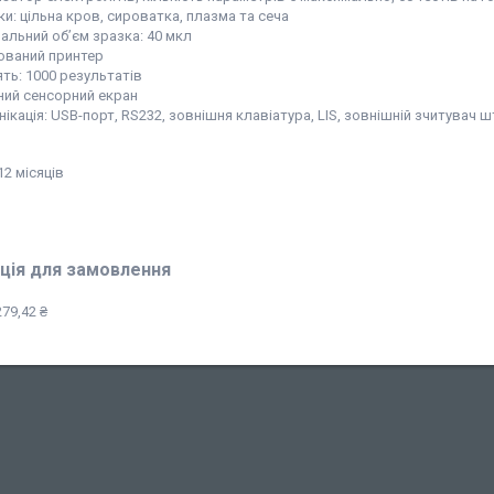
и: цільна кров, сироватка, плазма та сеча
мальний об’єм зразка: 40 мкл
ований принтер
ять: 1000 результатів
ний сенсорний екран
ікація: USB-порт, RS232, зовнішня клавіатура, LIS, зовнішній зчитувач 
12 місяців
ція для замовлення
79,42 ₴