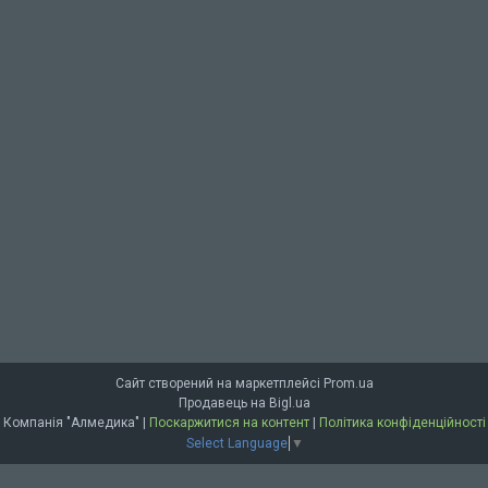
Сайт створений на маркетплейсі
Prom.ua
Продавець на Bigl.ua
Компанія "Алмедика" |
Поскаржитися на контент
|
Політика конфіденційності
Select Language
▼