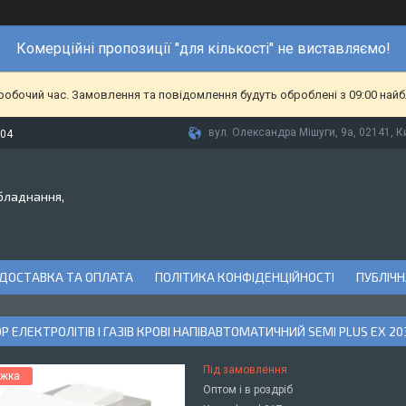
Комерційні пропозиції "для кількості" не виставляємо!
еробочий час. Замовлення та повідомлення будуть оброблені з 09:00 найб
вул. Олександра Мішуги, 9а, 02141, Ки
-04
бладнання,
ДОСТАВКА ТА ОПЛАТА
ПОЛІТИКА КОНФІДЕНЦІЙНОСТІ
ПУБЛІЧН
 ЕЛЕКТРОЛІТІВ І ГАЗІВ КРОВІ НАПІВАВТОМАТИЧНИЙ SEMI PLUS ЕХ 203 
Під замовлення
Оптом і в роздріб