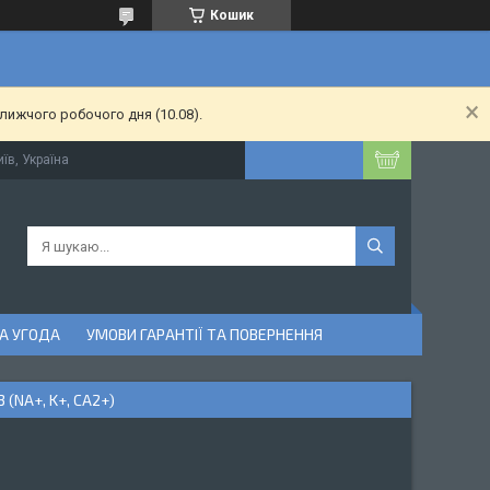
Кошик
лижчого робочого дня (10.08).
їв, Україна
А УГОДА
УМОВИ ГАРАНТІЇ ТА ПОВЕРНЕННЯ
(NA+, K+, CA2+)