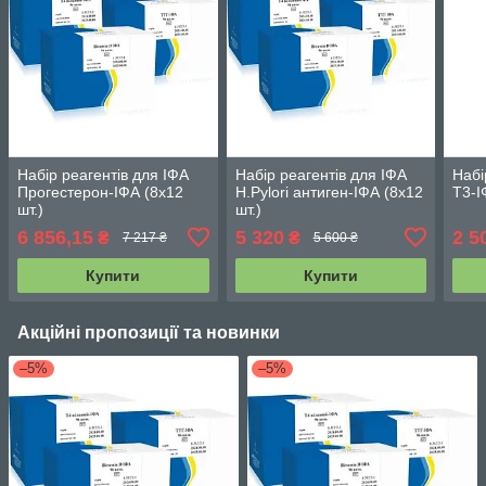
Набір реагентів для ІФА
Набір реагентів для ІФА
Набі
Прогестерон-ІФА (8х12
H.Pylori антиген-ІФА (8х12
Т3-І
шт.)
шт.)
6 856,15
5 320
2 5
₴
₴
7 217 ₴
5 600 ₴
Купити
Купити
Акційні пропозиції та новинки
–5%
–5%