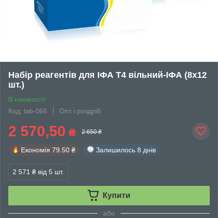
Набір реагентів для ІФА Т4 вільний-ІФА (8х12
шт.)
В наявності
Код: lab-066
Опт і роздріб
2 570,50
₴
2 650 ₴
Економія
79.50 ₴
Залишилось
8 днів
2 571 ₴
від 5 шт.
Купити
або