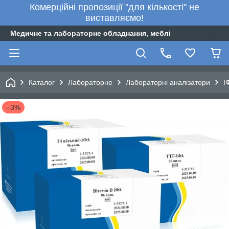
Комерційні пропозиції "для кількості" не
виставляємо!
Медичне та лабораторне обладнання, меблі
Каталог
Лабораторне
Лабораторні аналізатори
І
–3%