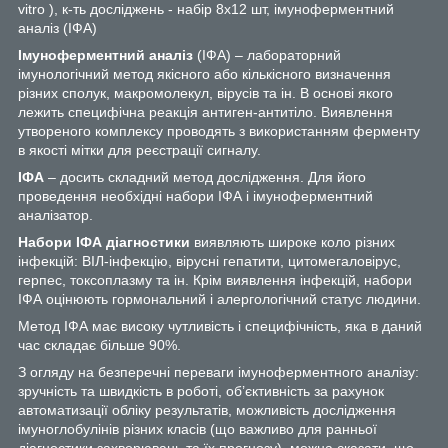
vitro ), к-ть досліджень - набір 8х12 шт, імуноферментний
аналіз (ІФА)
Імуноферментний аналіз
(ІФА) – лабораторний
імунологічний метод якісного або кількісного визначення
різних сполук, макромолекул, вірусів та ін. В основі якого
лежить специфічна реакція антиген-антитіло. Виявлення
утвореного комплексу проводять з використанням ферменту
в якості мітки для реєстрації сигналу.
ІФА
– досить складний метод дослідження. Для його
проведення необхідні набори ІФА і імуноферментний
аналізатор.
Набори ІФА діагностики
виявляють широке коло різних
інфекцій: ВІЛ-інфекцію, вірусні гепатити, цитомегаловірус,
герпес, токсоплазму та ін. Крім виявлення інфекцій, набори
ІФА оцінюють гормональний і алергологічний статус людини.
Метод ІФА має високу чутливість і специфічність, яка в даний
час складає більше 90%.
З огляду на безперечні переваги імуноферментного аналізу:
зручність та швидкість в роботі, об’єктивність за рахунок
автоматизації обліку результатів, можливість дослідження
імуноглобулінів різних класів (що важливо для ранньої
діагностики захворювань та їх прогнозу), можна сказати, що