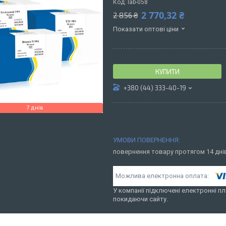
Код:
lab-058
2 770,32 ₴
2 856 ₴
Показати оптові ціни
КУПИТИ
+380 (44) 333-40-19
7 днів
повернення товару протягом 14 дн
У компанії підключені електронні пл
покидаючи сайту.