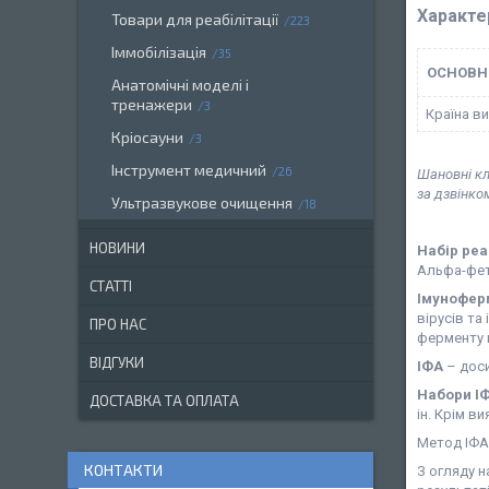
Характе
Товари для реабілітації
223
Іммобілізація
35
ОСНОВН
Анатомічні моделі і
тренажери
3
Країна в
Кріосауни
3
Інструмент медичний
26
Шановні кл
за дзвінко
Ультразвукове очищення
18
НОВИНИ
Набір реа
Альфа-фето
СТАТТІ
Імунофер
вірусів та
ПРО НАС
ферменту в
ВІДГУКИ
ІФА
– доси
Набори ІФ
ДОСТАВКА ТА ОПЛАТА
ін. Крім в
Метод ІФА 
КОНТАКТИ
З огляду н