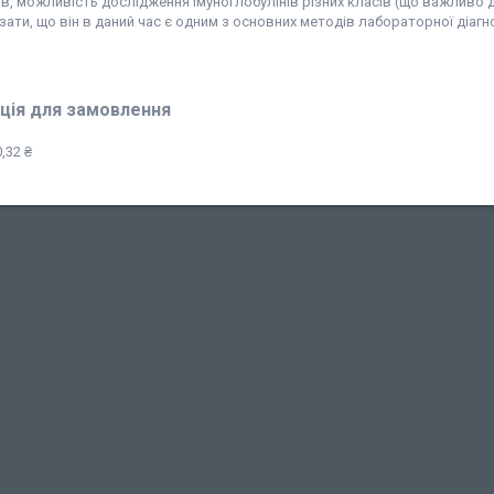
в, можливість дослідження імуноглобулінів різних класів (що важливо д
ати, що він в даний час є одним з основних методів лабораторної діагн
ція для замовлення
,32 ₴