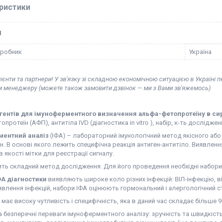
ристики
І
иробник
Україна
ієнти та партнери! У зв'язку зі складною економічною ситуацією в Україні 
м менеджеру (можете також замовити дзвінок — ми з Вами зв'яжемось)
гентів для імуноферментного визначення альфа-фетопротеїну в сиро
протеїн (АФП), антитіла IVD (діагностика in vitro ), набір, к-ть дослідже
ментний аналіз
(ІФА) – лабораторний імунологічний метод якісного або
 ін. В основі якого лежить специфічна реакція антиген-антитіло. Виявл
 якості мітки для реєстрації сигналу.
ть складний метод дослідження. Для його проведення необхідні набори 
А діагностики
виявляють широке коло різних інфекцій: ВІЛ-інфекцію, ві
иявлення інфекцій, набори ІФА оцінюють гормональний і алергологічний 
має високу чутливість і специфічність, яка в даний час складає більше 9
а безперечні переваги імуноферментного аналізу: зручність та швидкість 