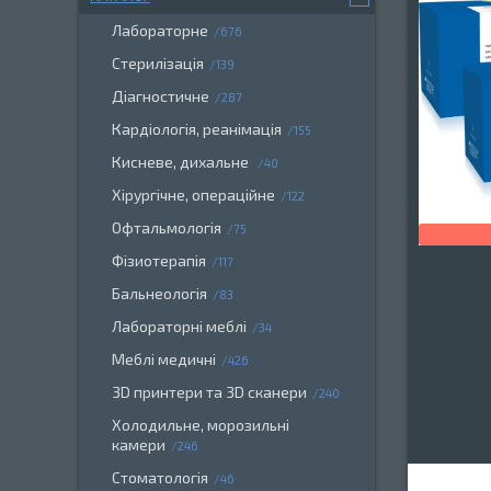
Лабораторне
676
Стерилізація
139
Діагностичне
287
Кардіологія, реанімація
155
Кисневе, дихальне
40
Хірургічне, операційне
122
Офтальмологія
75
Фізиотерапія
117
Бальнеологія
83
Лабораторні меблі
34
Меблі медичні
426
3D принтери та 3D сканери
240
Холодильне, морозильні
камери
246
Стоматологія
46