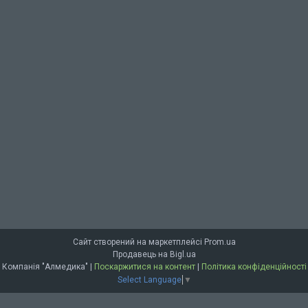
Сайт створений на маркетплейсі
Prom.ua
Продавець на Bigl.ua
Компанія "Алмедика" |
Поскаржитися на контент
|
Політика конфіденційності
Select Language
▼