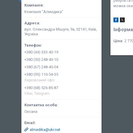
результаті
можна сказ
Компанія "Алмедика"
Інформа
вул. Олександра Мішуги, 9а, 02141, Київ,
Україна
Ціна:
2 770
+380 (44) 333-40-19
+380 (50) 248-40-10
+380 (67) 248-40-04
+380 (95) 110-54-35
Харковський офіс
+380 (68) 526-85-87
Viber, Telegram
Оксана
almedika@ukr.net