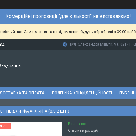
Комерційні пропозиції "для кількості" не виставляємо!
еробочий час. Замовлення та повідомлення будуть оброблені з 09:00 найб
вул. Олександра Мішуги, 9а, 02141, Ки
-04
бладнання,
ДОСТАВКА ТА ОПЛАТА
ПОЛІТИКА КОНФІДЕНЦІЙНОСТІ
ПУБЛІЧН
ГЕНТІВ ДЛЯ ІФА АФП-ІФА (8Х12 ШТ.)
В наявності
Оптом і в роздріб