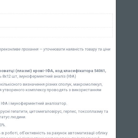
переконливе прохання — уточнювати наявність товару та ціни
ватці (плазмі) крові-ІФА, код класифікатора 54061,
нь 8х12 шт, імуноферментний аналіз (ІФА)
 кількісного визначення різних сполук, макромолекул,
ення утвореного комплексу проводять з використанням
ІФА і імуноферментний аналізатор.
русні гепатити, цитомегаловірус, герпес, токсоплазму та
статус людини.
0%.
в роботі, об’єктивність за рахунок автоматизації обліку