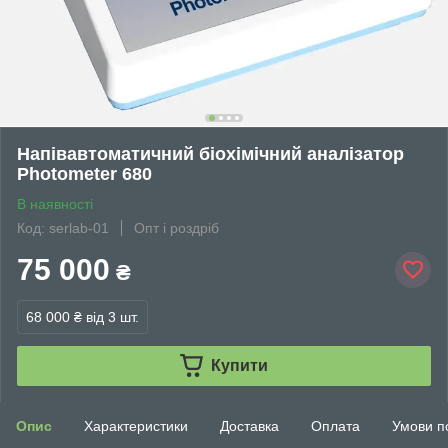
Напівавтоматичний біохімічний аналізатор
Photometer 680
В наявності
Код: serlab-01
Опт і роздріб
75 000
₴
68 000 ₴
від 3 шт.
Купити
Опис
Характеристики
Доставка
Оплата
Умови п