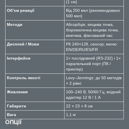
(1 см)
Об’єм реакції
Від 250 мкл (рекомендовано
500 мкл)
Методи
Абсорбція, кінцева точка,
біхроматична кінцева точка,
кінетика, фіксований час
Дисплей / Мови
РК 240×128, сенсор; меню:
EN/DE/RU/ES/FR
Інтерфейси
1× послідовний (RS-232) і 1×
паралельний порт (ПК /
принтер)
Контроль якості
Levy–Jennings: до 50 методів
× 2 рівні
Живлення
100–240 В, 50/60 Гц; вхідний
адаптер 12 В / 1 А
Габарити
22 × 23 × 8 см
Вага
1,1 кг
ОПЦІЇ