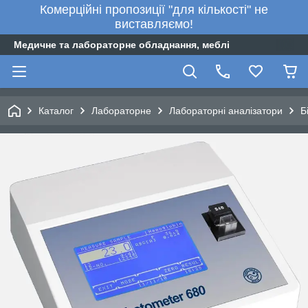
Комерційні пропозиції "для кількості" не
виставляємо!
Медичне та лабораторне обладнання, меблі
Каталог
Лабораторне
Лабораторні аналізатори
Б