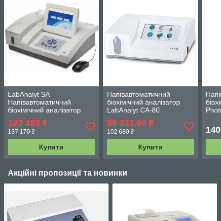
LabAnalyt SA
Напівавтоматичний
Напі
Напівавтоматичний
біохімічний аналізатор
біох
біохімічний аналізатор
LabAnalyt СА-80
Phot
123 453
89 331,60
₴
₴
140
137 170 ₴
102 680 ₴
Купити
Купити
Акційні пропозиції та новинки