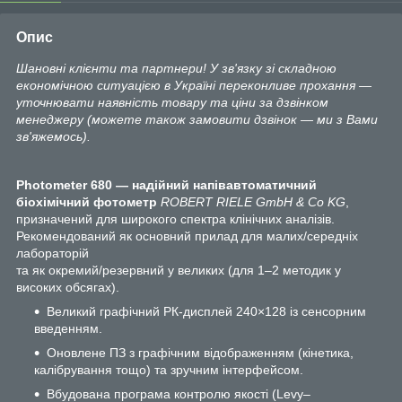
Опис
Шановні клієнти та партнери! У зв'язку зі складною
економічною ситуацією в Україні переконливе прохання —
уточнювати наявність товару та ціни за дзвінком
менеджеру (можете також замовити дзвінок — ми з Вами
зв'яжемось).
Photometer 680
— надійний напівавтоматичний
біохімічний фотометр
ROBERT RIELE GmbH & Co KG
,
призначений для широкого спектра клінічних аналізів.
Рекомендований як основний прилад для малих/середніх
лабораторій
та як окремий/резервний у великих (для 1–2 методик у
високих обсягах).
Великий графічний РК-дисплей 240×128 із сенсорним
введенням.
Оновлене ПЗ з графічним відображенням (кінетика,
калібрування тощо) та зручним інтерфейсом.
Вбудована програма контролю якості (Levy–