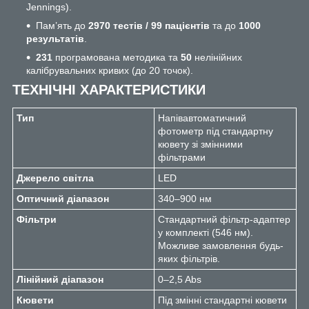
Jennings).
Пам’ять до
2970 тестів / 99 пацієнтів
та до
1000
результатів
.
231
програмована методика та
50
нелінійних
калібрувальних кривих (до 20 точок).
ТЕХНІЧНІ ХАРАКТЕРИСТИКИ
Тип
Напівавтоматичний
фотометр під стандартну
кювету зі змінними
фільтрами
Джерело світла
LED
Оптичний діапазон
340–900 нм
Фільтри
Стандартний фільтр-адаптер
у комплекті (546 нм).
Можливе замовлення будь-
яких фільтрів.
Лінійний діапазон
0–2,5 Abs
Кювети
Під змінні стандартні кювети