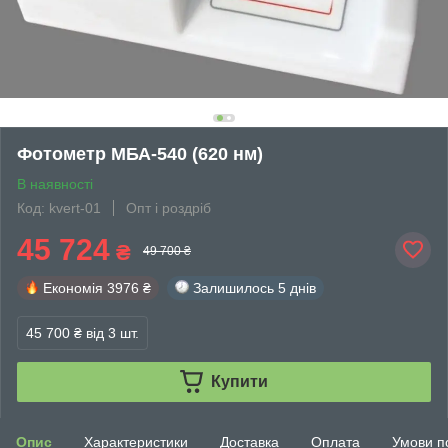
Фотометр МБА-540 (620 нм)
В наявності
Код: kvert-01
Опт і роздріб
45 724
₴
49 700 ₴
Економія
3976 ₴
Залишилось
5 днів
45 700 ₴
від 3 шт.
Купити
Опис
Характеристики
Доставка
Оплата
Умови п