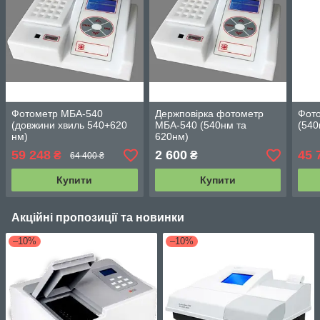
Фотометр МБА-540
Держповірка фотометр
Фот
(довжини хвиль 540+620
МБА-540 (540нм та
(540
нм)
620нм)
59 248
2 600
45 
₴
₴
64 400 ₴
Купити
Купити
Акційні пропозиції та новинки
–10%
–10%