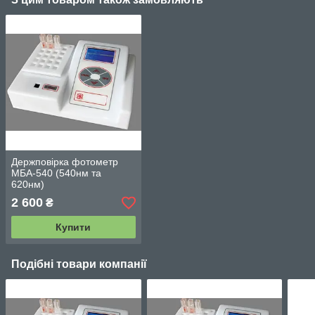
Держповірка фотометр
МБА-540 (540нм та
620нм)
2 600
₴
Купити
Подібні товари компанії