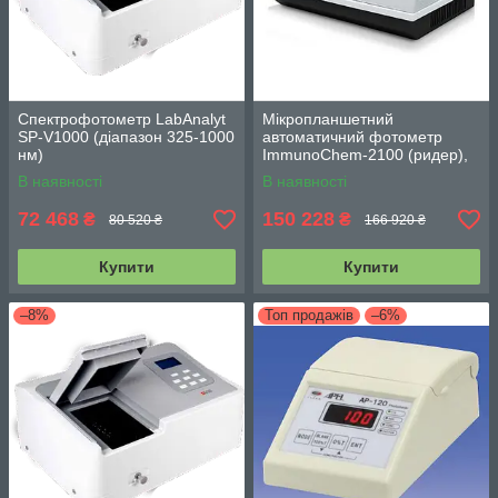
Спектрофотометр LabAnalyt
Мікропланшетний
SP-V1000 (діапазон 325-1000
автоматичний фотометр
нм)
ImmunoChem-2100 (ридер),
HTI, США
В наявності
В наявності
72 468
150 228
₴
₴
80 520 ₴
166 920 ₴
Купити
Купити
–8%
Топ продажів
–6%