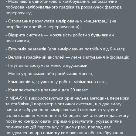
- Можливість однотонкового калібрування, автоматичне
побудова калібрувального графіка та розрахунок фактора
перерахунку;
- Отримання результатів вимірювань у концентрації (не
потрібне самостійне перерахування);
- Відкрита система — можливість роботи з будь-якими
реактивами;
- Економія реагентів (для вимірювання потрібно від 0,4 мл);
- Великий графічний дисплей — легке зчитування інформації;
- Інтуїтивно-зрозуміле меню з підказками;
- Меню українською або російською мовою;
- Компактність, зручність у роботі, мінімальна вага;
- Комплектується штативом для 20 кювет.
У МБА-540 використовується оригінальна методика перевірки
та стабілізації параметрів оптичної системи, що дає змогу
виявити забруднення вимірювальної системи та усунути
вплив старіння компонентів. Спеціальний алгоритм дає змогу
постійно контролювати отримані результати, усуває вплив
помилкових дій персоналу. У цьому разі, прилад дає
повідомлення про помилку вимірювання або калібрування.