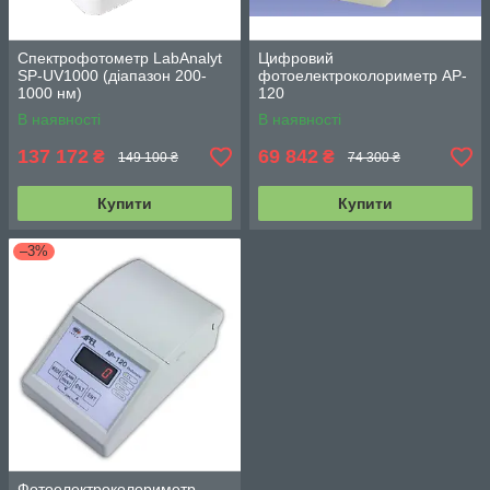
Спектрофотометр LabAnalyt
Цифровий
SP-UV1000 (діапазон 200-
фотоелектроколориметр AP-
1000 нм)
120
В наявності
В наявності
137 172
69 842
₴
₴
149 100 ₴
74 300 ₴
Купити
Купити
–3%
Фотоелектроколориметр