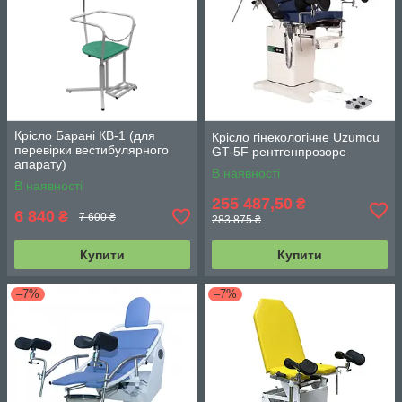
Крісло Барані КВ-1 (для
Крісло гінекологічне Uzumcu
перевірки вестибулярного
GT-5F рентгенпрозоре
апарату)
В наявності
В наявності
255 487,50
₴
6 840
₴
7 600 ₴
283 875 ₴
Купити
Купити
–7%
–7%