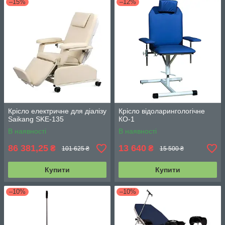
–15%
–12%
Крісло електричне для діалізу
Крісло відоларингологічне
Saikang SKE-135
КО-1
В наявності
В наявності
86 381,25
13 640
₴
₴
101 625 ₴
15 500 ₴
Купити
Купити
–10%
–10%