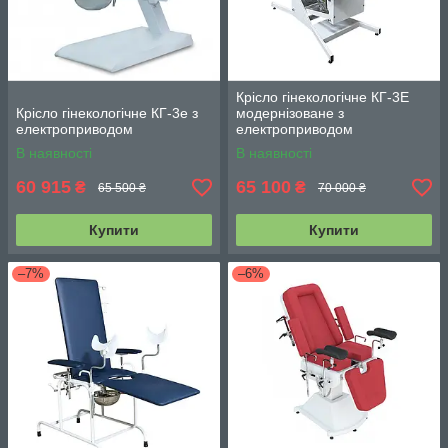
Крісло гінекологічне КГ-3Е
Крісло гінекологічне КГ-3е з
модернізоване з
електроприводом
електроприводом
В наявності
В наявності
60 915
65 100
₴
₴
65 500 ₴
70 000 ₴
Купити
Купити
–7%
–6%