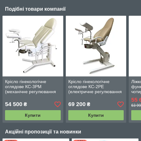
Подібні товари компанії
Крісло гінекологічне
Крісло гінекологічне
Ліжк
оглядове КС-3РМ
оглядове КС-2РЕ
функ
(механічне регулювання
(електричне регулювання
чоти
висоти)
висоти)
e3s 
55 
регу
54 500
69 200
₴
₴
63 99
Купити
Купити
Акційні пропозиції та новинки