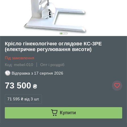
Крісло гінекологічне оглядове КС-3РЕ
(електричне регулювання висоти)
Під замовлення
Код: mebel-010
Опт і роздріб
Відправка з
17 серпня 2026
73 500
₴
71 595 ₴
від 3 шт.
Купити