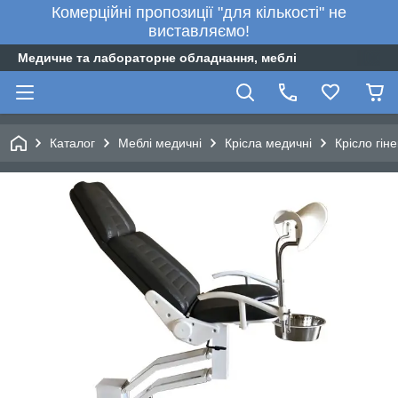
Комерційні пропозиції "для кількості" не
виставляємо!
Медичне та лабораторне обладнання, меблі
Каталог
Меблі медичні
Крісла медичні
Крісло гін