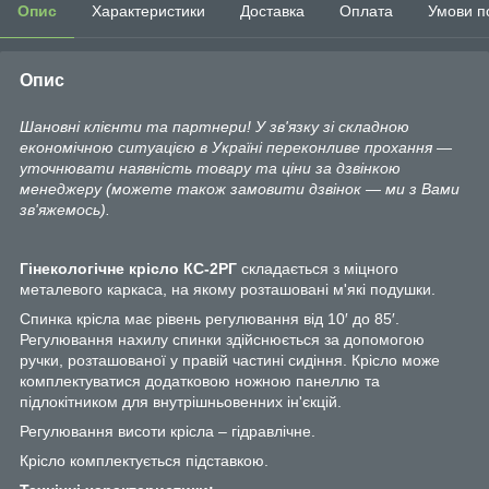
Опис
Характеристики
Доставка
Оплата
Умови п
Опис
Шановні клієнти та партнери! У зв'язку зі складною
економічною ситуацією в Україні переконливе прохання —
уточнювати наявність товару та ціни за дзвінкою
менеджеру (можете також замовити дзвінок — ми з Вами
зв'яжемось).
Гінекологічне крісло КС-2РГ
складається з міцного
металевого каркаса, на якому розташовані м'які подушки.
Спинка крісла має рівень регулювання від 10′ до 85′.
Регулювання нахилу спинки здійснюється за допомогою
ручки, розташованої у правій частині сидіння. Крісло може
комплектуватися додатковою ножною панеллю та
підлокітником для внутрішньовенних ін'єкцій.
Регулювання висоти крісла – гідравлічне.
Крісло комплектується підставкою.