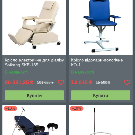
Крісло електричне для діалізу
Крісло відоларингологічне
Saikang SKE-135
КО-1
В наявності
В наявності
86 381,25
13 640
₴
₴
101 625 ₴
15 500 ₴
Купити
Купити
–10%
–10%