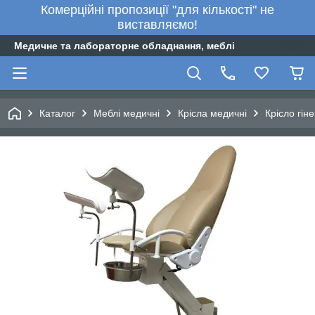
Комерційні пропозиції "для кількості" не
виставляємо!
Медичне та лабораторне обладнання, меблі
Каталог
Меблі медичні
Крісла медичні
Крісло гін