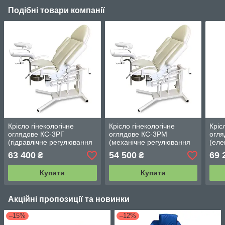
Подібні товари компанії
Крісло гінекологічне
Крісло гінекологічне
Кріс
оглядове КС-3РГ
оглядове КС-3РМ
огля
(гідравлічне регулювання
(механічне регулювання
(еле
висоти)
висоти)
висо
63 400
54 500
69 
₴
₴
Купити
Купити
Акційні пропозиції та новинки
–15%
–12%