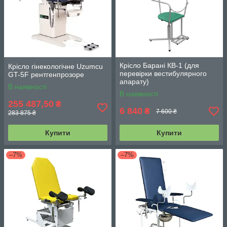
Крісло Барані КВ-1 (для
Крісло гінекологічне Uzumcu
перевірки вестибулярного
GT-5F рентгенпрозоре
апарату)
В наявності
В наявності
255 487,50
₴
6 840
₴
7 600 ₴
283 875 ₴
Купити
Купити
–7%
–7%