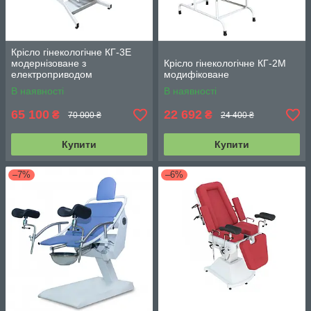
Крісло гінекологічне КГ-3Е
модернізоване з
Крісло гінекологічне КГ-2М
електроприводом
модифіковане
В наявності
В наявності
65 100
22 692
₴
₴
70 000 ₴
24 400 ₴
Купити
Купити
–7%
–6%