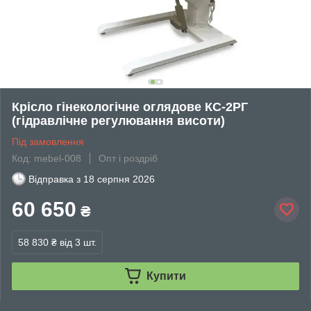
Крісло гінекологічне оглядове КС-2РГ
(гідравлічне регулювання висоти)
Під замовлення
Код: mebel-008
Опт і роздріб
Відправка з
18 серпня 2026
60 650
₴
58 830 ₴
від 3 шт.
Купити