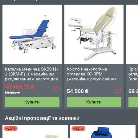
Каталка медична SKB041-
Крісло гінекологічне
Кріс
1 (SKM-F) із механічним
оглядове КС-3РМ
огля
регулюванням висоти для
(механічне регулювання
(еле
транспортування пацієнтів
висоти)
висо
49 406,25
₴
54 500
69 
₴
53 125 ₴
Купити
Купити
Акційні пропозиції та новинки
–15%
–12%