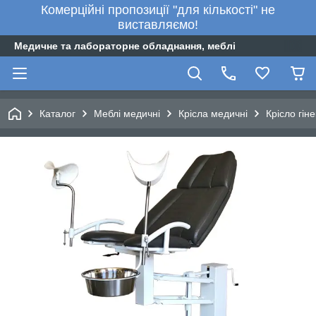
Комерційні пропозиції "для кількості" не
виставляємо!
Медичне та лабораторне обладнання, меблі
Каталог
Меблі медичні
Крісла медичні
Крісло гін