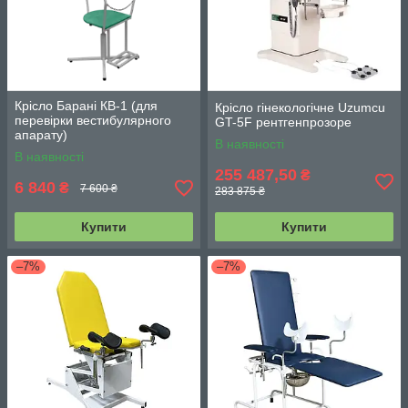
Крісло Барані КВ-1 (для
Крісло гінекологічне Uzumcu
перевірки вестибулярного
GT-5F рентгенпрозоре
апарату)
В наявності
В наявності
255 487,50
₴
6 840
₴
7 600 ₴
283 875 ₴
Купити
Купити
–7%
–7%