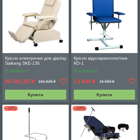
Крісло електричне для діалізу
Крісло відоларингологічне
Saikang SKE-135
КО-1
В наявності
В наявності
86 381,25
13 640
₴
₴
101 625 ₴
15 500 ₴
Купити
Купити
–10%
–10%