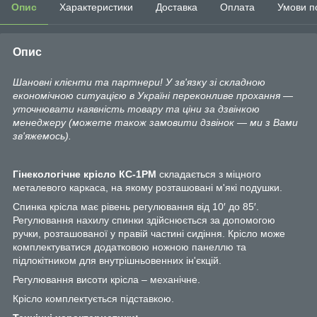
Опис
Характеристики
Доставка
Оплата
Умови п
Опис
Шановні клієнти та партнери! У зв'язку зі складною
економічною ситуацією в Україні переконливе прохання —
уточнювати наявність товару та ціни за дзвінкою
менеджеру (можете також замовити дзвінок — ми з Вами
зв'яжемось).
Гінекологічне крісло КС-1РМ
складається з міцного
металевого каркаса, на якому розташовані м'які подушки.
Спинка крісла має рівень регулювання від 10′ до 85′.
Регулювання нахилу спинки здійснюється за допомогою
ручки, розташованої у правій частині сидіння. Крісло може
комплектуватися додатковою ножною панеллю та
підлокітником для внутрішньовенних ін'єкцій.
Регулювання висоти крісла – механічне.
Крісло комплектується підставкою.