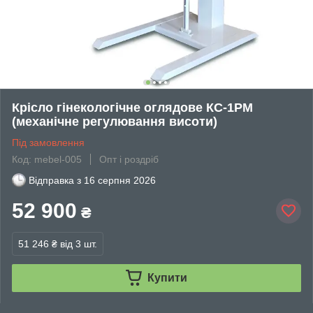
Крісло гінекологічне оглядове КС-1РМ
(механічне регулювання висоти)
Під замовлення
Код: mebel-005
Опт і роздріб
Відправка з
16 серпня 2026
52 900
₴
51 246 ₴
від 3 шт.
Купити