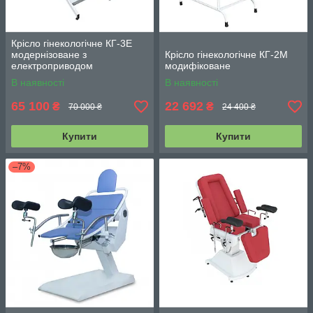
Крісло гінекологічне КГ-3Е
модернізоване з
Крісло гінекологічне КГ-2М
електроприводом
модифіковане
В наявності
В наявності
65 100
22 692
₴
₴
70 000 ₴
24 400 ₴
Купити
Купити
–7%