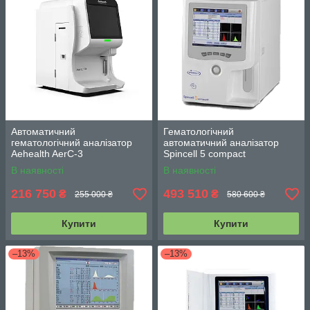
Автоматичний
Гематологічний
гематологічний аналізатор
автоматичний аналізатор
Aehealth AerC-3
Spincell 5 compact
В наявності
В наявності
216 750
493 510
₴
₴
255 000 ₴
580 600 ₴
Купити
Купити
–13%
–13%