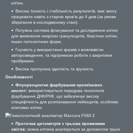
клітин.
Висока точність і стабільність результатів, має змогу
працювати навіть з старою кров’ю до 4 днів (за умови
зберігання в охолодженому стані).
Потужна система флагування та дослідження клітин
для виявлення незрілих гранулоцитів, бластних клітин,
інших патологічних форм.
Гнучкість у використанні зразків з можливістю
авторозведення, та підтримкою роботи з закритими
пробірками.
Висока пропускна здатність та зручність.
Особливості
Флуоресцентне фарбування нуклеїнових
кислот:
використовується передова технологія
фарбування ДНК/РНК, що забезпечує високу
специфічність для розпізнавання лейкоцитів, особливо
атипових клітин.
Проточна цитометрія з трьома променями
світла:
кожна клітина аналізується за допомогою трьох