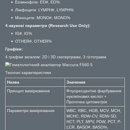
Еозинофіли: EO#, EO%
Лімфоцити: LYMPH#, LYMPH%
Моноцити: MONO#, MONO%
4 наукові параметри (Research Use Only):
IG#, IG%
OTHER#, OTHER%
Графіки:
4 графіки загалом: 2D і 3D скатерграми, 3 гістограми.
Технічні характеристики
Назва
Значення
Принцип вимірювання
Флуоресцентне фарбування
нуклеїнових кислот +
Проточна цитометрія
Параметри вимірювання
WBC, RBC, HGB, MCV, MCH,
MCHC, RDW-CV, RDW-SD,
HCT, PLT, MPV, PDW, PCT, P-
LCR, BASO#, BASO%,