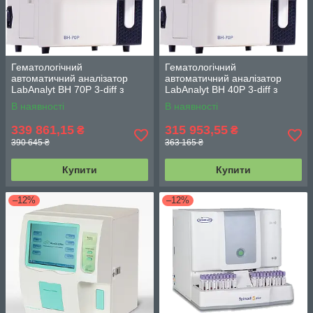
Гематологічний
Гематологічний
автоматичний аналізатор
автоматичний аналізатор
LabAnalyt BH 70Р 3-diff з
LabAnalyt BH 40Р 3-diff з
джерелом безперебійного
джерелом безперебійного
В наявності
В наявності
живлення
живлення
339 861,15
315 953,55
₴
₴
390 645 ₴
363 165 ₴
Купити
Купити
–12%
–12%