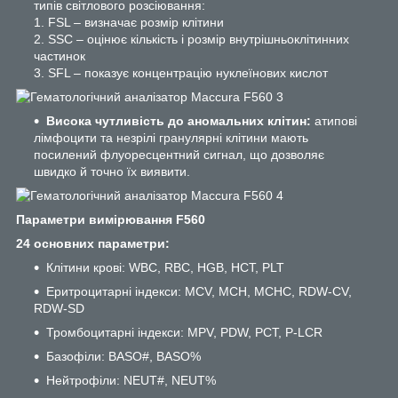
типів світлового розсіювання:
1. FSL – визначає розмір клітини
2. SSC – оцінює кількість і розмір внутрішньоклітинних
частинок
3. SFL – показує концентрацію нуклеїнових кислот
Висока чутливість до аномальних клітин:
атипові
лімфоцити та незрілі гранулярні клітини мають
посилений флуоресцентний сигнал, що дозволяє
швидко й точно їх виявити.
Параметри вимірювання F560
24 основних параметри:
Клітини крові: WBC, RBC, HGB, HCT, PLT
Еритроцитарні індекси: MCV, MCH, MCHC, RDW-CV,
RDW-SD
Тромбоцитарні індекси: MPV, PDW, PCT, P-LCR
Базофіли: BASO#, BASO%
Нейтрофіли: NEUT#, NEUT%