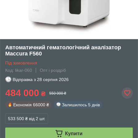
Автоматичний гематологічний аналізатор
Maccura F560
Під замовлення
Код: likar-060
Опт і роздріб
Відправка з
28 серпня 2026
484 000
₴
550 000 ₴
Економія
66000 ₴
Залишилось
5 днів
533 500 ₴
від 2 шт.
Купити