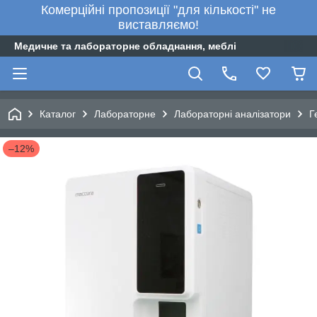
Комерційні пропозиції "для кількості" не
виставляємо!
Медичне та лабораторне обладнання, меблі
Каталог
Лабораторне
Лабораторні аналізатори
Г
–12%