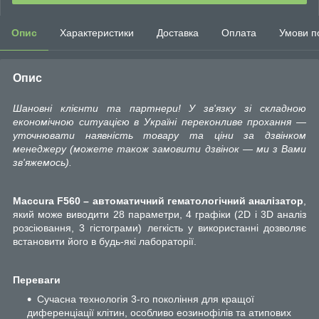
Опис
Характеристики
Доставка
Оплата
Умови п
Опис
Шановні клієнти та партнери! У зв'язку зі складною
економічною ситуацією в Україні переконливе прохання —
уточнювати наявність товару та ціни за дзвінком
менеджеру (можете також замовити дзвінок — ми з Вами
зв'яжемось).
Maccura F560 – автоматичний гематологічний аналізатор
,
який може виводити 28 параметри, 4 графіки (2D і 3D аналіз
розсіювання, 3 гістограми) легкість у використанні дозволяє
встановити його в будь-які лабораторії.
Переваги
Сучасна технологія 3-го покоління для кращої
диференціації клітин, особливо еозинофілів та атипових