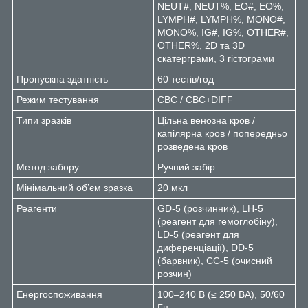
NEUT#, NEUT%, EO#, EO%,
LYMPH#, LYMPH%, MONO#,
MONO%, IG#, IG%, OTHER#,
OTHER%, 2D та 3D
скатерграми, 3 гістограми
Пропускна здатність
60 тестів/год
Режим тестування
CBC / CBC+DIFF
Типи зразків
Цільна венозна кров /
капілярна кров / попередньо
розведена кров
Метод забору
Ручний забір
Мінімальний об’єм зразка
20 мкл
Реагенти
GD-5 (розчинник), LH-5
(реагент для гемоглобіну),
LD-5 (реагент для
диференціації), DD-5
(барвник), CC-5 (очисний
розчин)
Енергоспоживання
100–240 В (≤ 250 ВА), 50/60
Гц