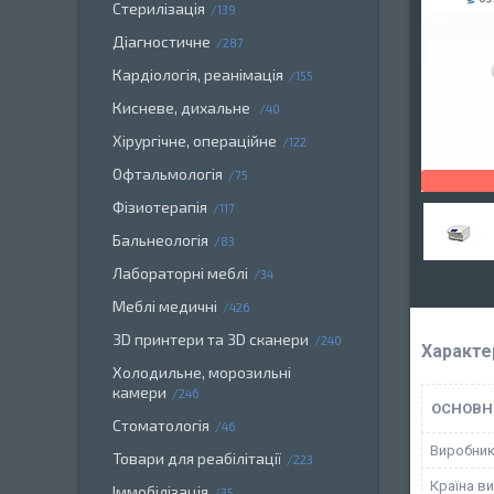
Стерилізація
139
Діагностичне
287
Кардіологія, реанімація
155
Кисневе, дихальне
40
Хірургічне, операційне
122
Офтальмологія
75
Фізиотерапія
117
Бальнеологія
83
Лабораторні меблі
34
Меблі медичні
426
3D принтери та 3D сканери
240
Характе
Холодильне, морозильні
камери
246
ОСНОВН
Стоматологія
46
Виробни
Товари для реабілітації
223
Країна в
Іммобілізація
35