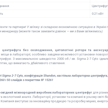
днання
Центрифуг
ть
0.21 кВт
ієнти та партнери! У зв'язку зі складною економічною ситуацією в Україні
м менеджеру (можете також замовити дзвінок — ми з Вами зв'яжемось).
а центрифуга без охолодження, цитологічні ротори та аксесуар
місце в лабораторії, особливо завдяки можливості установки поворотно
нтрифузі. З максимальною швидкістю 2000 об / хв. Sigma 2-7 Cyto ідеа
клітин, що вимагають дбайливого ставлення.
і Sigma 2-7 Cyto, конфігурація Shandon, настільна лабораторна центрифуга,
260 і 50 слайдів з покриттям № 15261
провідний міжнародний виробник лабораторних центрифуг
для різни
а екологічний аналіз. Лабораторії, установи та компанії в усьому світі 
. Компанія виступає за інноваційну продукцію та розробку міцних, енер