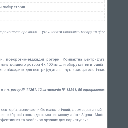
и лабораторні
 переконливе прохання — уточнювати наявність товару та ціни
и, поворотно-відкидні ротори.
Компактна центрифуга
-відкидного ротора 4 x 100 мл для збору клітин в одній і
льно підходить для центрифугування чутливих цитологічних
 в т.ч. ротор № 11261, 12 затискачів № 13261, 50 одноразових
х секторів, включаючи біотехнологічний, фармацевтичний,
більше 40 років покладаються на високу якість Sigma - Made
гоефективних та особливо зручних для користувача