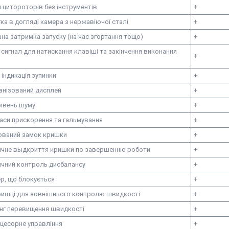
 цитороторів без інструментів
+
гка в догляді камера з нержавіючої сталі
+
на затримка запуску (на час згортання тощо)
+
сигнал для натискання клавіші та закінчення виконання
+
 індикація зупинки
+
анізований дисплей
+
рівень шуму
+
часи прискорення та гальмування
+
ваний замок кришки
+
чне выдкриття кришки по завершенню роботи
+
чний контроль дисбалансу
+
р, що блокується
+
кришці для зовнішнього контролю швидкості
+
нг перевищення швидкості
+
цесорне управління
+