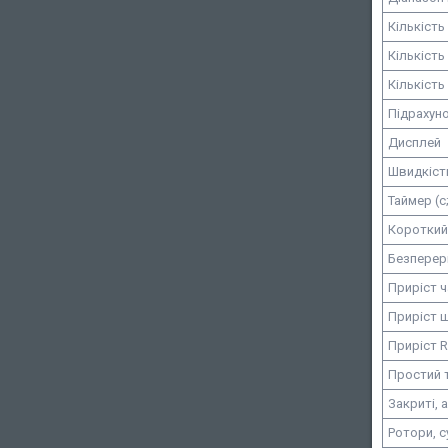
Кількість
Кількість
Кількість
Підрахуно
Дисплей
Швидкіст
Таймер (с;
Короткий
Безперерв
Приріст ча
Приріст ш
Приріст RC
Простий 
Закриті,
Ротори, с