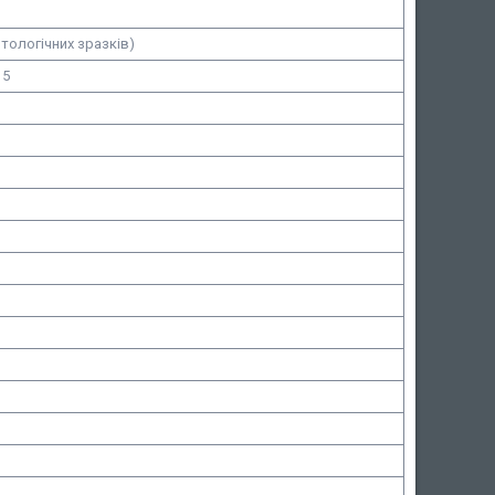
итологічних зразків)
15