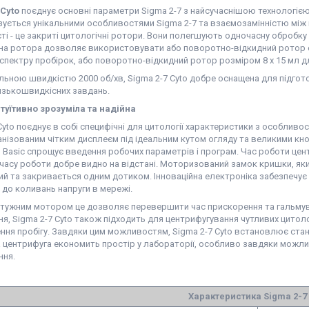
 Cyto
поєднує основні параметри Sigma 2-7 з найсучаснішою технологіє
зується унікальними особливостями Sigma 2-7 та взаємозамінністю мі
і - це закриті цитологічні ротори. Вони полегшують одночасну обробку д
іна ротора дозволяє використовувати або поворотно-відкидний ротор о
пектру пробірок, або поворотно-відкидний ротор розміром 8 х 15 мл дл
льною швидкістю 2000 об/хв, Sigma 2-7 Cyto добре оснащена для підгот
низькошвидкісних завдань.
нтуїтивно зрозуміла та надійна
Cyto поєднує в собі специфічні для цитології характеристики з особливос
нізованим чітким дисплеєм під ідеальним кутом огляду та великими кно
l Basic спрощує введення робочих параметрів і програм. Час роботи цен
 часу роботи добре видно на відстані. Моторизований замок кришки, як
ий та закривається одним дотиком. Інноваційна електроніка забезпечує
 до коливань напруги в мережі.
отужним мотором це дозволяє перевершити час прискорення та гальмув
я, Sigma 2-7 Cyto також підходить для центрифугування чутливих цитолог
ння пробігу. Завдяки цим можливостям, Sigma 2-7 Cyto встановлює станда
 центрифуга економить простір у лабораторії, особливо завдяки можли
ння.
Характеристика Sigma 2-7 