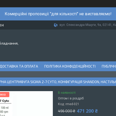
Комерційні пропозиції "для кількості" не виставляємо!
вул. Олександра Мішуги, 9а, 02141, Ки
-04
бладнання,
ДОСТАВКА ТА ОПЛАТА
ПОЛІТИКА КОНФІДЕНЦІЙНОСТІ
ПУБЛІЧН
НА ЦЕНТРИФУГА SIGMA 2-7 CYTO, КОНФІГУРАЦІЯ SHANDON, НАСТІ
В наявності
Оптом і в роздріб
Код:
rmed-021
471 200 ₴
496 000 ₴