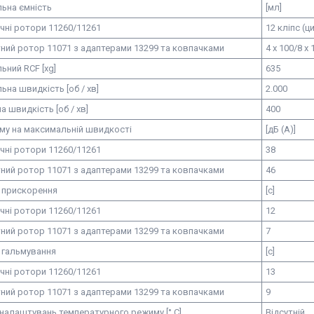
ьна ємність
[мл]
ічні ротори 11260/11261
12 кліпс (ц
ний ротор 11071 з адаптерами 13299 та ковпачками
4 x 100/8 x 
ний RCF [xg]
635
на швидкість [об / хв]
2.000
а швидкість [об / хв]
400
уму на максимальній швидкості
[дБ (А)]
ічні ротори 11260/11261
38
ний ротор 11071 з адаптерами 13299 та ковпачками
46
с прискорення
[с]
ічні ротори 11260/11261
12
ний ротор 11071 з адаптерами 13299 та ковпачками
7
 гальмування
[с]
ічні ротори 11260/11261
13
ний ротор 11071 з адаптерами 13299 та ковпачками
9
налаштувань температурного режиму [° C]
Відсутній