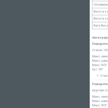
Споживанн
Висота х 
Висота з
Вага без 
Аксесуар
Поворотно
Стакан 13
Макс. ємніс
Макс. швид
Макс. RCF: 
Кут: 90°
Стак
Поворотно
Круглий ст
Макс. ємні
Макс. швид
Макс. RCF: 