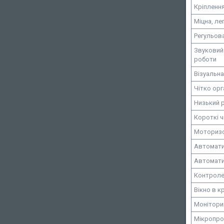
Кріплення
Міцна, ле
Регульова
Звуковий 
роботи
Візуальна
Чітко орг
Низький 
Короткі 
Моторизо
Автомати
Автомати
Контроле
Вікно в 
Монітори
Мікропро