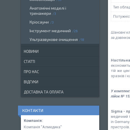
Тип обла
Анатомічні моделі і
тренажери
3
Потужніс
Кріосауни
3
Інструмент медичний
26
Шановні кл
за дзвінко
Ультразвукове очищення
18
НОВИНИ
Настільн
СТАТТІ
економить 
тій же це
ПРО НАС
зразків і 
ВІДГУКИ
У комплект
ДОСТАВКА ТА ОПЛАТА
лійок № 15
КОНТАКТИ
Sigma - 
медичний т
in Germany
пристроїв.
Компанія "Алмедика"