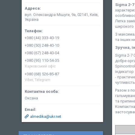
Sigma 2-7
характери
вул. Олександра Мішуги, 9а, 02141, Київ,
особливост
Україна
Легка зам
широкого с
З максима
+380 (44) 333-40-19
та інших 
+380 (50) 248-40-10
Зручна, і
+380 (67) 248-40-04
Sigma 2-7 
+380 (95) 110-54-35
добре орга
Spincontro
Харковський офіс
індикатор
+380 (68) 526-85-87
- практичн
Viber, Telegram
чутливість
Разом з п
гальмуванн
Оксана
та припине
Компактна
застосува
almedika@ukr.net