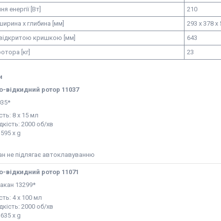
я енергії [Вт]
210
ширина х глибина [мм]
293 x 378 x
 відкритою кришкою [мм]
643
ротора [кг]
23
и
-відкидний ротор 11037
035*
ть: 8 х 15 мл
кість: 2000 об/хв
595 x g
ан не підлягає автоклавуванню
-відкидний ротор 11071
акан 13299*
сть: 4 х 100 мл
кість: 2000 об/хв
635 x g