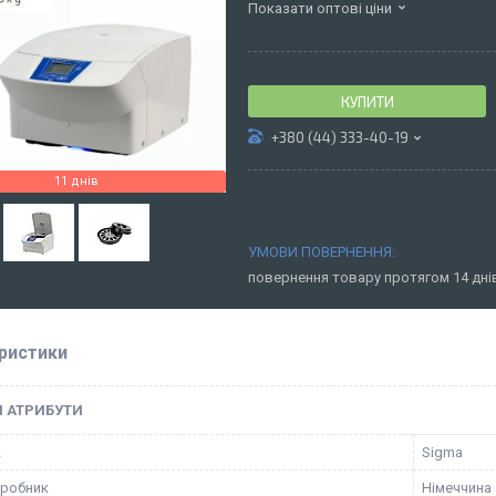
Показати оптові ціни
КУПИТИ
+380 (44) 333-40-19
11 днів
повернення товару протягом 14 дн
ристики
І АТРИБУТИ
к
Sigma
иробник
Німеччина