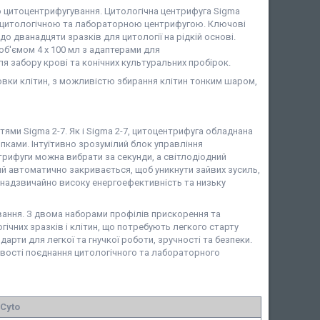
ю цитоцентрифугування. Цитологічна центрифуга Sigma
ж цитологічною та лабораторною центрифугою. Ключові
о дванадцяти зразків для цитології на рідкій основі.
б'ємом 4 х 100 мл з адаптерами для
я забору крові та конічних культуральних пробірок.
овки клітин, з можливістю збирання клітин тонким шаром,
тями Sigma 2-7. Як і Sigma 2-7, цитоцентрифуга обладнана
пками. Інтуїтивно зрозумілий блок управління
трифуги можна вибрати за секунди, а світлодіодний
ий автоматично закривається, щоб уникнути зайвих зусиль,
 надзвичайно високу енергоефективність та низьку
ання. З двома наборами профілів прискорення та
ічних зразків і клітин, що потребують легкого старту
рти для легкої та гнучкої роботи, зручності та безпеки.
вості поєднання цитологічного та лабораторного
Cyto