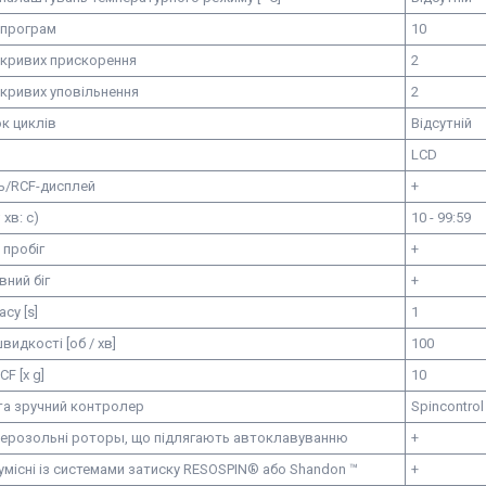
 програм
10
 кривих прискорення
2
 кривих уповільнення
2
к циклів
Відсутній
LCD
ь/RCF-дисплей
+
 хв: с)
10 - 99:59
 пробіг
+
ний біг
+
су [s]
1
видкості [об / хв]
100
F [x g]
10
та зручний контролер
Spincontrol
 аерозольні роторы, що підлягають автоклавуванню
+
умісні із системами затиску RESOSPIN® або Shandon ™
+