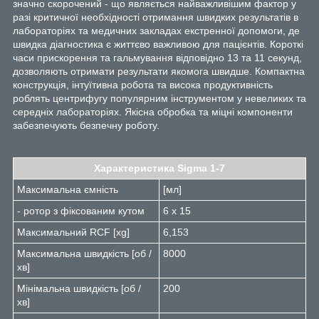
значно скорочений - що являється найважливішим фактор у
разі критичної необхідності отримання швидких результатів в
лабораторіях та медичних закладах екстренної допомоги, де
швидка діагностика є життєво важливою для пацієнтів. Короткі
часи прискорення та гальмування відповідно 13 та 11 секунд,
дозволяють отримати результати якомога швидше. Компактна
конструкція, інтуїтивна робота та висока продуктивність
роблять центрифугу популярним інструментом у невеликих та
середніх лабораторіях. Якісна обробка та міцні компоненти
забезпечують безпечну роботу.
Характеристика Sigma 1-7
Максимальна ємність
[мл]
- ротор з фіксованим кутом
6 х 15
Максимальний RCF [xg]
6,153
Максимальна швидкість [об /
8000
хв]
Мінімальна швидкість [об /
200
хв]