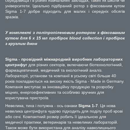
середовища і в різних навчальних закладах, таких як школи чи
університети. Ідеально підібраний ротор з фіксованим кутом
Sigma 1-7 добре підходить для малих і середніх обсягів
зразків.
У комплекті з поліпропіленовим ротором з фіксованим
кутом для 6 х 15 мл пробірок blood collection і пробірок
з круглим дном
Sigma - провідний міжнародний виробник лабораторних
центрифуг
для різних секторів, включаючи біотехнологічний,
фармацевтичний, медичний та екологічний аналіз.
Лабораторії, установи та компанії в усьому світі більше 40
років покладаються на високу якість Sigma - Made in Germany.
Компанія виступає за інноваційну продукцію та розробку
міцних, енергоефективних та особливо зручних для
користувача пристроїв.
Невелика, тиха і потужна - ось ознаки
Sigma 1-7
. Ця нова
невелика центрифуга чудово підходить для поділу проб крові
або сечі. Компактний розмір робить її ідеальною для
медичної практики, ветеринарів та невеликих лабораторій.
Також може бути використана для аналізу навколишнього