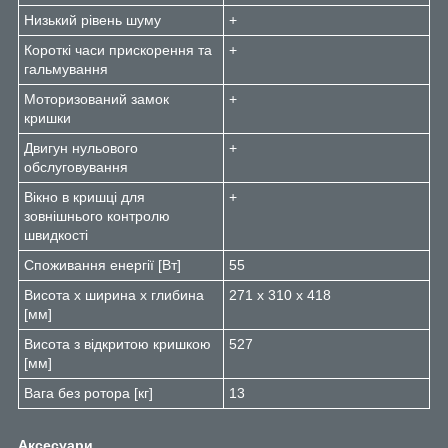
Низький рівень шуму
+
Короткі часи прискорення та
+
гальмування
Моторизований замок
+
кришки
Двигун нульового
+
обслуговування
Вікно в кришці для
+
зовнішнього контролю
швидкості
Споживання енергії [Вт]
55
Висота х ширина х глибина
271 х 310 х 418
[мм]
Висота з відкритою кришкою
527
[мм]
Вага без ротора [кг]
13
Аксесуари