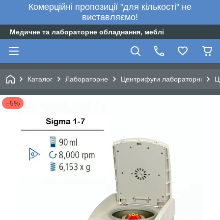
Комерційні пропозиції "для кількості" не
виставляємо!
Медичне та лабораторне обладнання, меблі
Каталог
Лабораторне
Центрифуги лабораторні
Ц
–5%