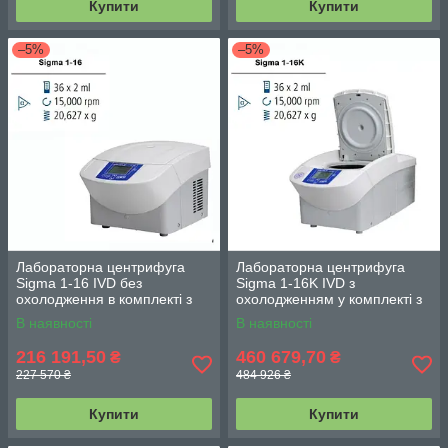
Купити
Купити
–5%
–5%
Лабораторна центрифуга
Лабораторна центрифуга
Sigma 1-16 IVD без
Sigma 1-16K IVD з
охолодження в комплекті з
охолодженням у комплекті з
поліпропіленовим ротором
поліпропіленовим ротором
В наявності
В наявності
24 х 1,5/2,0 мл
24 х 1,5/2,0 мл
216 191,50
460 679,70
₴
₴
227 570 ₴
484 926 ₴
Купити
Купити