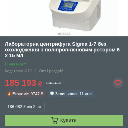
Лабораторна центрифуга Sigma 1-7 без
охолодження з поліпропіленовим ротором 6
х 15 мл
В наявності
Код: rmed-015
Опт і роздріб
185 193
₴
194 940 ₴
Економія
9747 ₴
Залишилось
11 днів
186 082 ₴
від 2 шт.
Купити