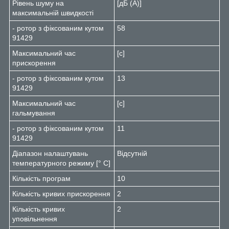
Рівень шуму на
[дБ (А)]
максимальній швидкості
- ротор з фіксованим кутом
58
91429
Максимальний час
[с]
прискорення
- ротор з фіксованим кутом
13
91429
Максимальний час
[с]
гальмування
- ротор з фіксованим кутом
11
91429
Діапазон налаштувань
Відсутній
температурного режиму [° C]
Кількість програм
10
Кількість кривих прискорення
2
Кількість кривих
2
уповільнення