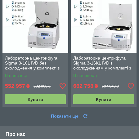
Лабораторна центрифуга
Лабораторна центрифуга
Sigma 3-16L IVD без
Sigma 3-16KL IVD з
охолодження у комплекті з
охолодженням у комплекті з
поворотно-відкидним
поворотно-відкидним
В наявності
В наявності
ротором на 4 круглі стакани
ротором на 4 круглі стакани
552 957
662 758
₴
₴
582 060 ₴
697 640 ₴
Купити
Купити
Показати ще
Про нас