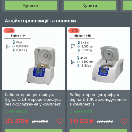
Купити
Купити
Акційні пропозиції та новинки
–5%
–5%
Лабораторна центрифуга
Лабораторна центрифуга
Sigma 1-14 мікроцентрифуга
Sigma 1-14K з охолодженням
без охолодження у комплекті
в комплекті з
з ротором 12 х 1,5/2,0 мл
поліпропіленовим ротором
В наявності
В наявності
24 х 1,5/2,0 мл
156 275
342 532
₴
₴
164 500 ₴
360 560 ₴