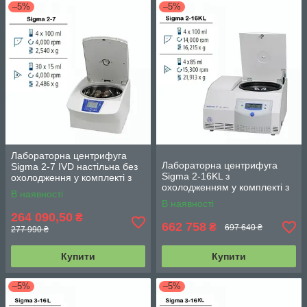
–5%
–5%
Лабораторна центрифуга
Лабораторна центрифуга
Sigma 2-7 IVD настільна без
Sigma 2-16KL з
охолодження у комплекті з
охолодженням у комплекті з
поворотно-відкидним
В наявності
поворотно-відкидним
ротором
В наявності
ротором та комплектом
264 090,50
₴
стаканів
662 758
₴
697 640 ₴
277 990 ₴
Купити
Купити
–5%
–5%