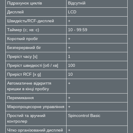
Підрахунок циклів
Відсутній
Дисплей
LCD
Швидкість/RCF-дисплей
+
Таймер (с; хв: с)
10 - 99:59
Короткий пробіг
+
Безперервний біг
+
Приріст часу [s]
1
Приріст швидкості [об / хв]
100
Приріст RCF [x g]
10
Автоматичне відкриття
+
кришки в кінці пробігу
Перемикання
+
Мікропроцесорне управління
+
Простий та зручний
Spincontrol Basic
контролер
Чітко організований дисплей
+