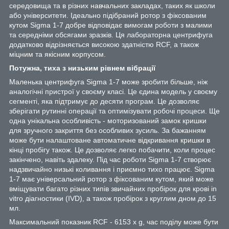
середовища та в різних навчальних закладах, таких як школи
або університети. Ідеально підібраний ротор з фіксованим
кутом Sigma 1-7 добре відповідає вимогам роботи з малими
та середніми обсягами зразків. Ця лабораторна центрифуга
додатково відрізняється високою здатністю RCF, а також
міцним та якісним корпусом.
Потужна, тиха з низьким рівнем вібрації
Маленька центрифуга Sigma 1-7 може зробити більше, ніж
аналогічні пристрої у своєму класі. Це єдина модель у своєму
сегменті, яка підтримує до десяти програм. Це дозволяє
зберігати рутинні операції та оптимізувати робочі процеси. Ще
одна унікальна особливість - моторизований замок кришки
для зручного закриття без особливих зусиль. За бажанням
може бути налаштоване автоматичне відкривання кришки в
кінці пробігу також. Це дозволяє легко побачити, коли процес
закінчено, навіть здалеку. Під час роботи Sigma 1-7 створює
надзвичайно низькі коливання і приємно тихо працює. Sigma
1-7 має універсальний ротор з фіксованим кутом, який може
вміщувати багато різних типів звичайних пробірок для крові in
vitro діагностики (IVD), а також пробірок з круглим дном до 15
мл.
Максимальний показник RCF - 6153 x g, час поділу може бути