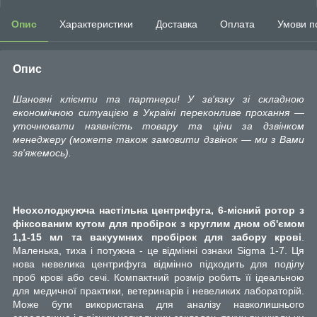
Опис
Характеристики
Доставка
Оплата
Умови п
Опис
Шановні клієнти та партнери! У зв'язку зі складною
економічною ситуацією в Україні переконливе прохання —
уточнювати наявність товару та ціни за дзвінком
менеджеру (можете також замовити дзвінок — ми з Вами
зв'яжемось).
Неохолоджуюча настільна центрифуга, 6-місний ротор з
фіксованим кутом для пробірок з круглим дном об'ємом
1,1-15 мл та вакуумних пробірок для забору крові
.
Маленька, тиха і потужна - це відмінні ознаки Sigma 1-7. Ця
нова невелика центрифуга відмінно підходить для поділу
проб крові або сечі. Компактний розмір робить її ідеальною
для медичної практики, ветеринарів і невеликих лабораторій.
Може бути використана для аналізу навколишнього