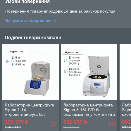
Умови повернення
Повернення товару впродовж 14 днів за рахунок покупця
Всі умови повернення
Подібні товари компанії
Лабораторна центрифуга
Лабораторна центрифуга
Лабо
Sigma 1-14
Sigma 3-16L IVD без
Sigm
мікроцентрифуга без
охолодження у комплекті з
охол
охолодження у комплекті з
поворотно-відкидним
з по
156 275
552 957
662
₴
₴
ротором 12 х 1,5/2,0 мл
ротором на 4 круглі
рото
164 500 ₴
582 060 ₴
697 6
стакани
стак