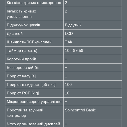
Кількість кривих прискорення
2
Кількість кривих
2
уповільнення
Підрахунок циклів
Відсутній
Дисплей
LCD
Швидкість/RCF-дисплей
ТАК
Таймер (с; хв: с)
10 - 99:59
Короткий пробіг
+
Безперервний біг
+
Приріст часу [s]
1
Приріст швидкості [об / хв]
100
Приріст RCF [x g]
10
Мікропроцесорне управління
+
Простий та зручний
Spincontrol Basic
контролер
Чітко організований дисплей
+