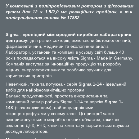
У комплекті з поліпропіленовим ротором з фіксованим
кутом для 12 х 1,5/2,0 мл реакційних пробірок, в т.ч.
полісульфонова кришка № 17882
Sigma - провідний міжнародний виробник лабораторних
центрифуг
для різних секторів, включаючи біотехнологічний,
фармацевтичний, медичний та екологічний аналіз.
Лабораторії, установи та компанії в усьому світі більше 40
років покладаються на високу якість Sigma - Made in Germany.
Компанія виступає за інноваційну продукцію та розробку
міцних, енергоефективних та особливо зручних для
користувача пристроїв.
Невеликий, тиха та потужна - серія
Sigma 1-14
- ідеальний
вибір для найрізноманітніших програм.
Баланс продуктивності, простота використання та
компактний розмір робить Sigma 1-14 та версію
Sigma 1-
14K
(з охолодженням), найпопулярнішими
мікроцентрифугами у своєму класі. Ці пристрої часто
використовуються в мікробіологічних областях, таких як
віділення ДНК, РНК, клінічна хімія та університетські науково-
дослідні лабораторії.