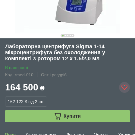
Лабораторна центрифуга Sigma 1-14
мікроцентрифуга без охолодження у
комплекті з ротором 12 х 1,5/2,0 мл
В наявності
Код: rmed-010
Опт і роздріб
164 500
₴
162 122 ₴
від 2 шт.
Купити
Опис
Характеристики
Доставка
Оплата
Умови п