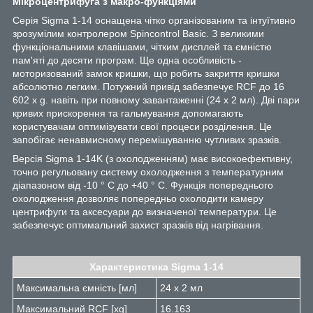
Мікроцентрифуга з макро-функціями
Серія Sigma 1-14 оснащена чітко організованим та інтуїтивно
зрозумілим контролером Spincontrol Basic. З великими
функціональними клавішами, чітким дисплей та ємністю
пам'яті до десяти програм. Ще одна особливість -
моторизований замок кришки, що робить закриття кришки
абсолютно легким. Потужний привід забезпечує RCF до 16
602 х g. навіть при повному завантаженні (24 х 2 мл). Дві пари
кривих прискорення та гальмування допомагають
користувачам оптимізувати свої процеси розділення. Це
запобігає ненавмисному перемішуванню чутливих зразків.
Версія Sigma 1-14K (з охолодженням) має високоефективну,
точно регульовану систему охолодження з температурним
діапазоном від -10 ° C до +40 ° C. Функція попереднього
охолодження дозволяє попередньо охолодити камеру
центрифуги та аксесуари до визначеної температури. Це
забезпечує оптимальний захист зразків від нагрівання.
Характеристика Sigma 1-14
Максимальна ємність [мл]
24 х 2 мл
Максимальний RCF [xg]
16.163