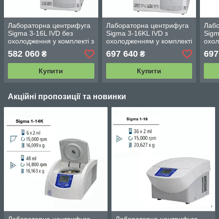
Лабораторна центрифуга
Лабораторна центрифуга
Лабо
Sigma 3-16L IVD без
Sigma 3-16KL IVD з
Sigm
охолодження у комплекті з
охолодженням у комплекті
охол
поворотно-відкидним
з поворотно-відкидним
з по
582 060
697 640
697
₴
₴
ротором на 4 круглі
ротором на 4 круглі
рото
стакани
стакани
стак
Купити
Купити
Акційні пропозиції та новинки