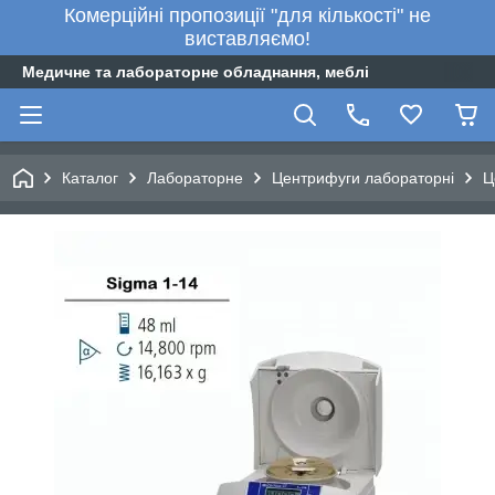
Комерційні пропозиції "для кількості" не
виставляємо!
Медичне та лабораторне обладнання, меблі
Каталог
Лабораторне
Центрифуги лабораторні
Ц