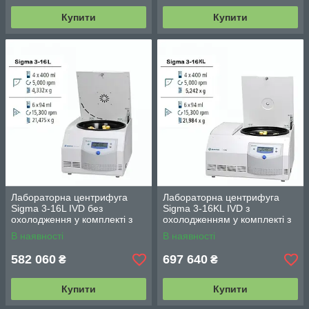
Купити
Купити
Лабораторна центрифуга
Лабораторна центрифуга
Sigma 3-16L IVD без
Sigma 3-16KL IVD з
охолодження у комплекті з
охолодженням у комплекті з
поворотно-відкидним
поворотно-відкидним
В наявності
В наявності
ротором на 4 круглі стакани
ротором на 4 круглі стакани
582 060
697 640
₴
₴
Купити
Купити