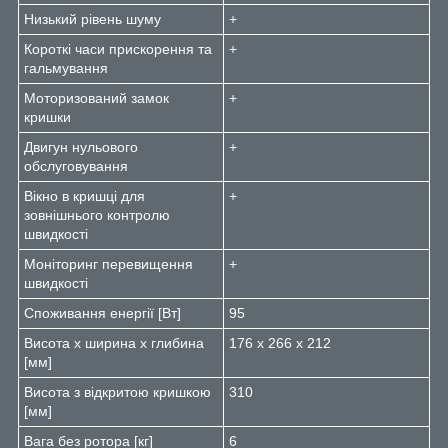
Низький рівень шуму
+
Короткі часи прискорення та
+
гальмування
Моторизований замок
+
кришки
Двигун нульового
+
обслуговування
Вікно в кришці для
+
зовнішнього контролю
швидкості
Моніторинг перевищення
+
швидкості
Споживання енергії [Вт]
95
Висота х ширина х глибина
176 x 266 x 212
[мм]
Висота з відкритою кришкою
310
[мм]
Вага без ротора [кг]
6