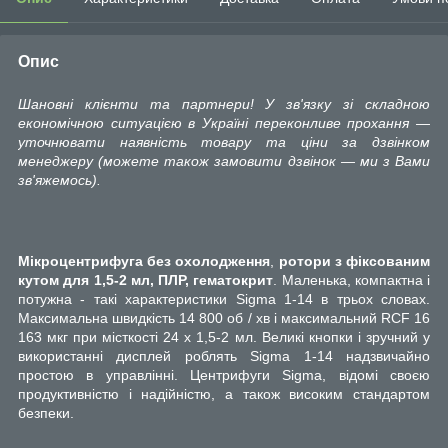
Опис
Шановні клієнти та партнери! У зв'язку зі складною
економічною ситуацією в Україні переконливе прохання —
уточнювати наявність товару та ціни за дзвінком
менеджеру (можете також замовити дзвінок — ми з Вами
зв'яжемось).
Мікроцентрифуга без охолодження
,
ротори з фіксованим
кутом для 1,5-2 мл, ПЛР, гематокрит
. Маленька, компактна і
потужна - такі характеристики Sigma 1-14 в трьох словах.
Максимальна швидкість 14 800 об / хв і максимальний RCF 16
163 мкг при місткості 24 х 1,5-2 мл. Великі кнопки і зручний у
використанні дисплей роблять Sigma 1-14 надзвичайно
простою в управлінні. Центрифуги Sigma, відомі своєю
продуктивністю і надійністю, а також високим стандартом
безпеки.