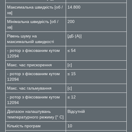
Максимальна швидкість [об /
14.800
хв]
Мінімальна швидкість [об /
200
хв]
Рівень шуму на
[дБ (А)]
максимальній швидкості
- ротор з фіксованим кутом
≤ 54
12094
Макс. час прискорення
[с]
- ротор з фіксованим кутом
≤ 15
12094
Макс. час гальмування
[с]
- ротор з фіксованим кутом
≤ 12
12094
Діапазон налаштувань
Відсутній
температурного режиму [° C]
Кількість програм
10