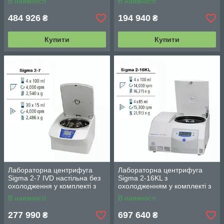
В наявності
В наявності
24 х 1,5/2,0 мл
484 926
194 940
₴
₴
Купити
Купити
Лабораторна центрифуга
Лабораторна центрифуга
Sigma 2-7 IVD настільна без
Sigma 2-16KL з
охолодження у комплекті з
охолодженням у комплекті з
поворотно-відкидним
поворотно-відкидним
В наявності
В наявності
ротором
ротором та комплектом
стаканів
277 990
697 640
₴
₴