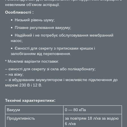
невеликим об’ємом аспірації.
Особливості :
Низький рівень шуму;
Плавне регулювання вакууму;
Надійний і не потребує обслуговування мембранний
насос;
Ємності для секрету з притисками кришок і
запобіганням від переповнення.
* Можливі варіанти поставки:
– ємності для секрету зі скла або полікарбонату;
– на візку;
– зі вбудованим акумулятором і можливістю підключення до
мережі 230 В і 12 В.
Технічні характеристики:
Вакуум
0 — 80 кПа
Продуктивність
за повітрям 18 л/хв за водою
6 л/хв