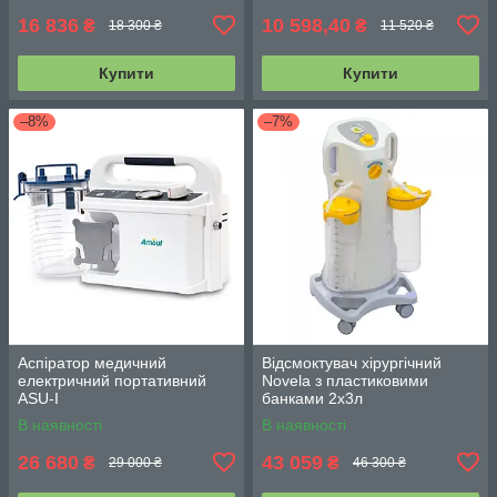
16 836
10 598,40
₴
₴
18 300 ₴
11 520 ₴
Купити
Купити
–8%
–7%
Аспіратор медичний
Відсмоктувач хірургічний
електричний портативний
Novela з пластиковими
ASU-I
банками 2х3л
В наявності
В наявності
26 680
43 059
₴
₴
29 000 ₴
46 300 ₴