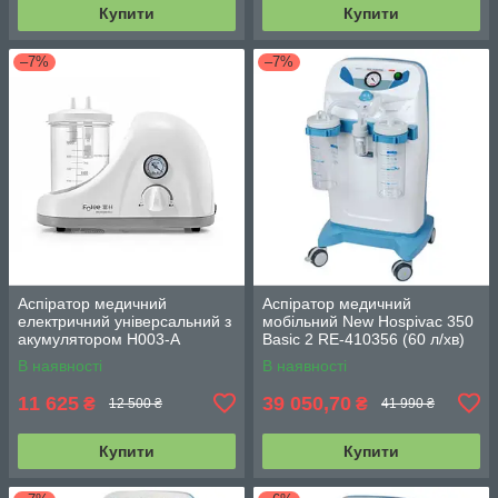
Купити
Купити
–7%
–7%
Аспіратор медичний
Аспіратор медичний
електричний універсальний з
мобільний New Hospivac 350
акумулятором H003-А
Basic 2 RE-410356 (60 л/хв)
В наявності
В наявності
11 625
39 050,70
₴
₴
12 500 ₴
41 990 ₴
Купити
Купити