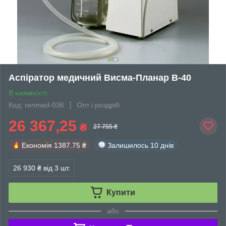
Аспіратор медичний Висма-Планар В-40
В наявності
Код: renmed-036
Опт і роздріб
26 367,25
₴
27 755 ₴
Економія
1387.75 ₴
Залишилось
10 днів
26 930 ₴
від 3 шт.
Купити
або