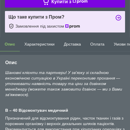
Купити з
Що таке купити з Пром?
Замовлення під захистом
Опис
Характеристики
Доставка
Оплата
Умови п
Опис
Шановні клієнти та партнери! У зв'язку зі складною
економічною ситуацією в Україні переконливе прохання —
уточнювати наявність товару та ціни за дзвінком
менеджеру (можете також замовити дзвінок — ми з Вами
зв'яжемося).
В – 40 Відсмоктувач медичний
Призначений для відсмоктування рідин, часток тканин і газів з
порожнин організму і верхніх дихальних шляхів пацієнтів.
Рекомендується для використання при хірургічних операціях з