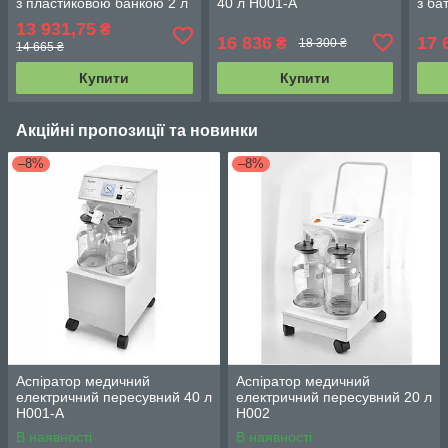
з пластиковою банкою 2 л
40 л H001-A
з ба
на стійці
13 931,75
₴
16 836
17 
₴
18 300 ₴
14 665 ₴
Купити
Купити
Акційні пропозиції та новинки
–8%
–8%
Аспіратор медичний
Аспіратор медичний
електричний пересувний 40 л
електричний пересувний 20 л
H001-A
H002
В наявності
В наявності