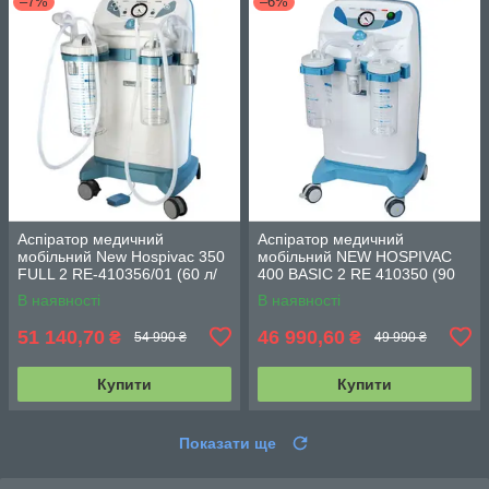
–7%
–6%
Аспіратор медичний
Аспіратор медичний
мобільний New Hospivac 350
мобільний NEW HOSPIVAC
FULL 2 RE-410356/01 (60 л/
400 BASIC 2 RE 410350 (90
хв)
л/хв)
В наявності
В наявності
51 140,70
46 990,60
₴
₴
54 990 ₴
49 990 ₴
Купити
Купити
Показати ще