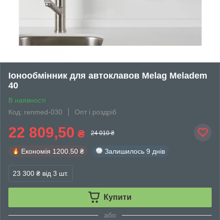
Іонообмінник для автоклавов Melag Meladem
40
В наявності
Код: renmed-030
Опт і роздріб
22 809,50
₴
24 010 ₴
Економія
1200.50 ₴
Залишилось
9 днів
23 300 ₴
від 3 шт.
Купити
або