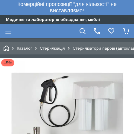
Комерційні пропозиції "для кількості" не
виставляємо!
Медичне та лабораторне обладнання, меблі
Каталог
Стерилізація
Стерилізатори парові (автокла
–5%