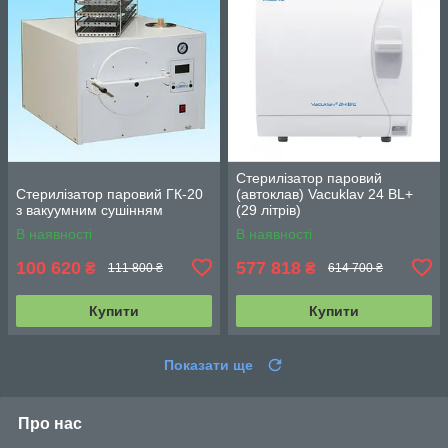
Стерилізатор паровий
Стерилізатор паровий ГК-20
(автоклав) Vacuklav 24 BL+
з вакуумним сушінням
(29 літрів)
В наявності
В наявності
100 620
577 818
₴
₴
111 800 ₴
614 700 ₴
Купити
Купити
Показати ще
Про нас