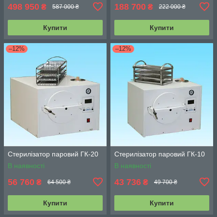
498 950
188 700
₴
₴
587 000 ₴
222 000 ₴
Купити
Купити
–12%
–12%
Стерилізатор паровий ГК-20
Стерилізатор паровий ГК-10
В наявності
В наявності
56 760
43 736
₴
₴
64 500 ₴
49 700 ₴
Купити
Купити