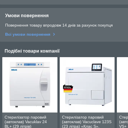
Умови повернення
Повернення товару впродовж 14 днів за рахунок покупця
Всі умови повернення
Подібні товари компанії
Стерилізатор паровий
Стерилізатор паровий
Стер
(автоклав) Vacuklav 24
(автоклав) Vacuclave 123S
(авт
BL+ (29 літрів)
(23 літра) «Клас S»,
VS+ 