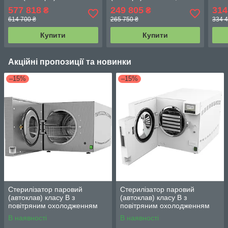
автономний
попе
577 818
249 805
314
₴
₴
ваку
614 700 ₴
265 750 ₴
334 4
авт
Купити
Купити
Акційні пропозиції та новинки
–15%
–15%
Стерилізатор паровий
Стерилізатор паровий
(автоклав) класу B з
(автоклав) класу B з
повітряним охолодженням
повітряним охолодженням
Q82B на 46л
Q70B на 23л
В наявності
В наявності