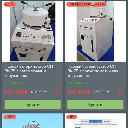
–12%
Топ продажів
–12%
Паровий стерилізатор СП
Паровий стерилізатор СП
ВК-75 з автоматичним
ВК-75 з полуавтоматичним
керуванням
керуванням
В наявності
В наявності
363 352
233 904
₴
₴
412 900 ₴
265 800 ₴
Купити
Купити
–10%
–6%