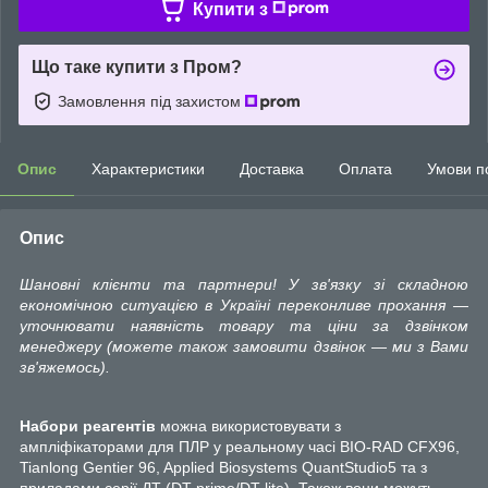
Купити з
Що таке купити з Пром?
Замовлення під захистом
Опис
Характеристики
Доставка
Оплата
Умови п
Опис
Шановні клієнти та партнери! У зв'язку зі складною
економічною ситуацією в Україні переконливе прохання —
уточнювати наявність товару та ціни за дзвінком
менеджеру (можете також замовити дзвінок — ми з Вами
зв'яжемось).
Набори реагентів
можна використовувати з
ампліфікаторами для ПЛР у реальному часі BIO-RAD CFX96,
Tianlong Gentier 96, Applied Biosystems QuantStudio5 та з
приладами серії ДТ (DT-prime/DT-lite). Також вони можуть