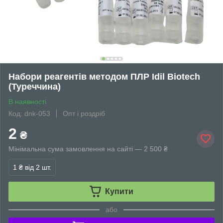
Набори реагентів методом ПЛР Idil Biotech
(Туреччина)
В наявності
Код: dnk-053
Опт і роздріб
2
₴
Мінімальна сума замовлення на сайті — 2 500 ₴
1 ₴
від 2 шт.
Купити
або