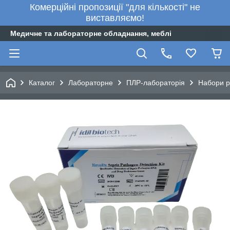
Комерційні пропозиції "для кількості" не
виставляємо!
Медичне та лабораторне обладнання, меблі
Каталог
Лабораторне
ПЛР-лабораторія
Набори ре