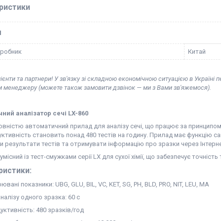
ристики
І
иробник
Китай
ієнти та партнери! У зв'язку зі складною економічною ситуацією в Україні 
м менеджеру (можете також замовити дзвінок — ми з Вами зв'яжемося).
ний аналізатор сечі
LX-860
овністю автоматичний прилад для аналізу сечі, що працює за принципом с
уктивність становить понад 480 тестів на годину. Прилад має функцію 
 результати тестів та отримувати інформацію про зразки через Інтерне
умісний із тест-смужками серії LX для сухої хімії, що забезпечує точніст
ристики:
ювані показники: UBG, GLU, BIL, VC, KET, SG, PH, BLD, PRO, NIT, LEU, MA
налізу одного зразка: 60 с
уктивність: 480 зразків/год