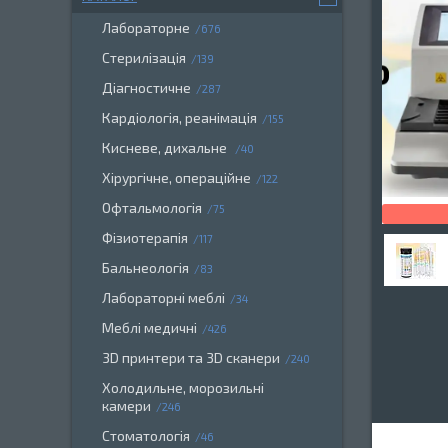
Лабораторне
676
Стерилізація
139
Діагностичне
287
Кардіологія, реанімація
155
Кисневе, дихальне
40
Хірургічне, операційне
122
Офтальмологія
75
Фізиотерапія
117
Бальнеологія
83
Лабораторні меблі
34
Меблі медичні
426
3D принтери та 3D сканери
240
Холодильне, морозильні
камери
246
Стоматологія
46