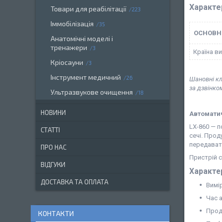
Характе
Товари для реабілітації
223
Іммобілізація
35
ОСНОВН
Анатомічні моделі і
тренажери
3
Країна в
Кріосауни
3
Інструмент медичний
26
Шановні кл
за дзвінко
Ультразвукове очищення
18
НОВИНИ
Автоматич
LX-860 — п
СТАТТІ
сечі. Прод
передавати
ПРО НАС
Пристрій с
ВІДГУКИ
Характе
ДОСТАВКА ТА ОПЛАТА
Вимір
Час а
Прод
КОНТАКТИ