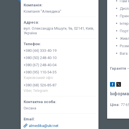
Пам’
Дисп
Компанія "Алмедика"
Прин
Інте
вул. Олександра Мішуги, 9а, 02141, Київ,
Порт
Україна
Живле
Розмі
+380 (44) 333-40-19
Вага:
+380 (50) 248-40-10
+380 (67) 248-40-04
Гар
a
нт
ія
—
+380 (95) 110-54-35
Харковський офіс
+380 (68) 526-85-87
Viber, Telegram
Інформа
Ціна:
77 61
Оксана
almedika@ukr.net