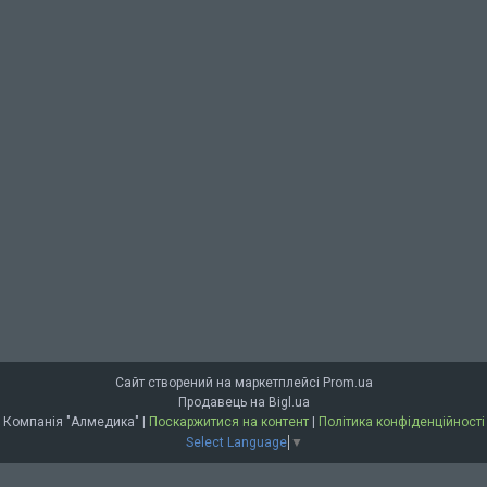
Сайт створений на маркетплейсі
Prom.ua
Продавець на Bigl.ua
Компанія "Алмедика" |
Поскаржитися на контент
|
Політика конфіденційності
Select Language
▼