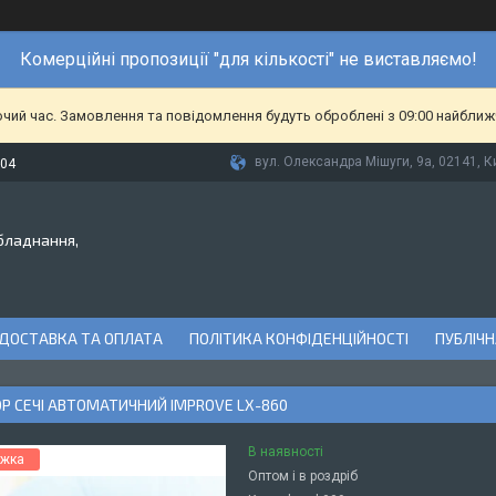
Комерційні пропозиції "для кількості" не виставляємо!
очий час. Замовлення та повідомлення будуть оброблені з 09:00 найближч
вул. Олександра Мішуги, 9а, 02141, Ки
-04
бладнання,
ДОСТАВКА ТА ОПЛАТА
ПОЛІТИКА КОНФІДЕНЦІЙНОСТІ
ПУБЛІЧН
Р СЕЧІ АВТОМАТИЧНИЙ IMPROVE LX-860
В наявності
Оптом і в роздріб