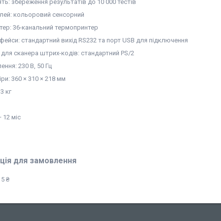
ять: збереження результатів до 10 000 тестів
лей: кольоровий сенсорний
тер: 36-канальний термопринтер
рфейси: стандартний вихід RS232 та порт USB для підключення
 для сканера штрих-кодів: стандартний PS/2
ння: 230 В, 50 Гц
ри: 360 × 310 × 218 мм
 3 кг
 12 міс
ція для замовлення
5 ₴