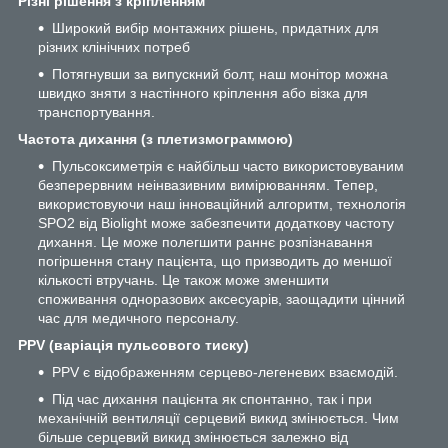
Різні рішення з кріпленням
Широкий вибір монтажних рішень, придатних для
різних клінічних потреб
Потягнувши за випускний болт, наш монітор можна
швидко зняти з настінного кріплення або візка для
транспортування.
Частота дихання (з плетизмограммою)
Пульсоксиметрія є найбільш часто використовуваним
безперервним неінвазивним вимірюванням. Тепер,
використовуючи наш інноваційний алгоритм, технологія
SPO2 від Biolight може забезпечити додаткову частоту
дихання. Це може полегшити раннє розпізнавання
погіршення стану пацієнта, що призводить до меншої
кількості втручань. Це також може зменшити
споживання одноразових аксесуарів, заощадити цінний
час для медичного персоналу.
PPV (варіація пульсового тиску)
PPV є відображенням серцево-легеневих взаємодій.
Під час дихання пацієнта як спонтанно, так і при
механічній вентиляції серцевий викид змінюється. Чим
більше серцевий викид змінюється залежно від