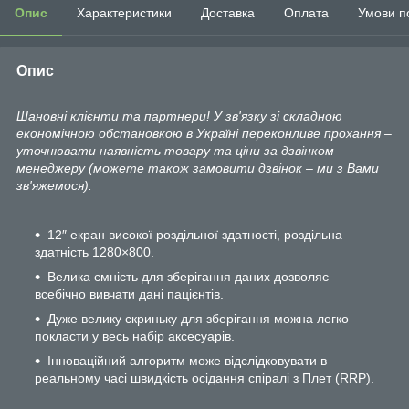
Опис
Характеристики
Доставка
Оплата
Умови п
Опис
Шановні клієнти та партнери! У зв'язку зі складною
економічною обстановкою в Україні переконливе прохання –
уточнювати наявність товару та ціни за дзвінком
менеджеру (можете також замовити дзвінок – ми з Вами
зв'яжемося).
12″ екран високої роздільної здатності, роздільна
здатність 1280×800.
Велика ємність для зберігання даних дозволяє
всебічно вивчати дані пацієнтів.
Дуже велику скриньку для зберігання можна легко
покласти у весь набір аксесуарів.
Інноваційний алгоритм може відслідковувати в
реальному часі швидкість осідання спіралі з Плет (RRP).