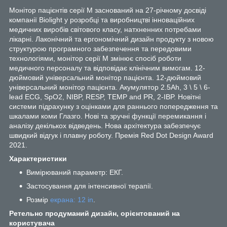
Монітор пацієнтів серії М заснований на 27-річному досвіді
компанії Biolight у розробці та виробництві інноваційних
медичних виробів світового класу, натхненних потребами
лікарні. Лаконічний та ергономічний дизайн продукту з новою
структурою програмного забезпечення та передовими
технологіями, монітор серії M змінює спосіб роботи
медичного персоналу та відповідає клінічним вимогам. 12-
дюймовий універсальний монітор пацієнта. 12-дюймовий
універсальний монітор пацієнта. Акумулятор 2.5Ah, 3 \ 5 \ 6-
lead ECG, SpO2, NIBP, RESP, TEMP and PR, 2-IBP. Новітні
системи підрахунку з оцінками для раннього попередження та
шкалами коми Глазго. Нові та зручні функції перемикання і
аналізу декількох відведень. Нова архітектура забезпечує
швидкий відгук і плавну роботу. Премія Red Dot Design Award
2021.
Характеристики
Вимірюваний параметр: ЕКГ.
Застосування для інтенсивної терапії.
Розмір
екрана: 12 in
.
Ретельно продуманий дизайн, орієнтований на
користувача