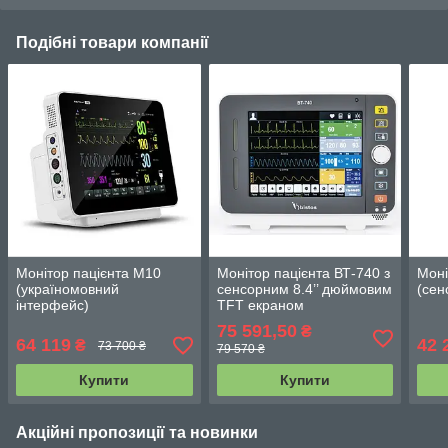
Подібні товари компанії
Монітор пацієнта M10
Монітор пацієнта ВТ-740 з
Моні
(україномовний
сенсорним 8.4’’ дюймовим
(сен
інтерфейс)
TFT екраном
75 591,50
₴
64 119
42 
₴
73 700 ₴
79 570 ₴
Купити
Купити
Акційні пропозиції та новинки