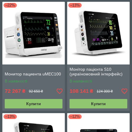
–22%
–13%
Монітор пацієнта S10
Монитор пациента uMEC100
(україномовний інтерфейс)
В наявності
В наявності
72 267
108 141
₴
₴
92 650 ₴
124 300 ₴
Купити
Купити
–13%
–12%