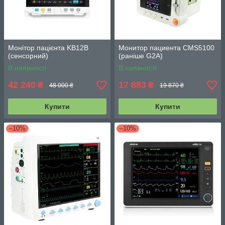
Монітор пацієнта KB12B
Монитор пациента CMS5100
(сенсорний)
(раніше G2A)
В наявності
В наявності
42 240
17 883
₴
₴
48 000 ₴
19 870 ₴
Купити
Купити
–10%
–10%