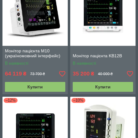
Монітор пацієнта M10
(україномовний інтерфейс)
Монітор пацієнта KB12B
В наявності
В наявності
64 119
35 200
₴
₴
73 700 ₴
40 000 ₴
Купити
Купити
–12%
–10%