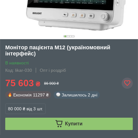
Монітор пацієнта M12 (україномовний
інтерфейс)
В наявності
Код: likar-030
Опт і роздріб
75 603
₴
86 900 ₴
Економія
11297 ₴
Залишилось
2 дні
80 000 ₴
від 3 шт.
Купити