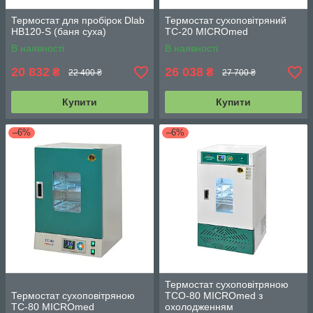
Термостат для пробірок Dlab
Термостат сухоповітряний
HB120-S (баня суха)
TC-20 MICROmed
В наявності
В наявності
20 832
26 038
₴
₴
22 400 ₴
27 700 ₴
Купити
Купити
–6%
–6%
Термостат сухоповітряною
Термостат сухоповітряною
ТСО-80 MICROmed з
TC-80 MICROmed
охолодженням