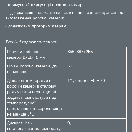
-
примусовій циркуляції повітря в камері;
-
д
зеркальній нержавіючій сталі, що застосовується для
виготовлення робочої камери;
- додатковим прозорим дверям
.
Технічні характеристики:
Розміри рабочої
356х368х255
камери(ВхШхГ), мм:
Об'єм робочої камери, дм³,
50
не менше
Діапазон температур в
Т° довкілля +5 ÷ 70
робочій камері в сталому
режимі і при перевіщенні
заданої температури над
температурної
навколишнього середовища
не менше 5℃
Дискретність
0,1
встановлюваних температур