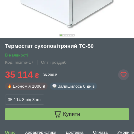
Термостат сухоповітряний ТС-50
В наявності
Код: mizma-17
Опт і роздріб
35 114
₴
36 200 ₴
Економія
1086 ₴
Залишилось
8 днів
35 114 ₴
від 3 шт.
Купити
Опис
Характеристики
Доставка
Оплата
Умови п