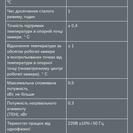
℃
Час досягнення сталого
1
режиму, годин
Точність підтримки
± 0,4
температури в опорній точці
камери, ° С
Відхилення температури за
± 1
обсягом робочої камери
в контрольованих точках від
температури в опорної
точці (геометричному центрі
робочої камери), ° С
Максимальна споживана
0,5
потужність,
кВт, не більше
Потужність нагрівального
0,3
елементу
(ТЕН), кВт
Термостат працює від
220В ±10% i 50 Гц
однофазної