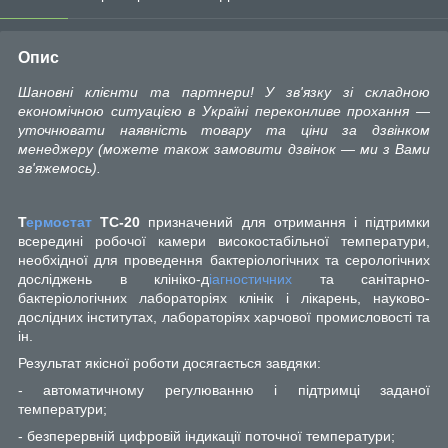
Опис
Шановні клієнти та партнери! У зв'язку зі складною
економічною ситуацією в Україні переконливе прохання —
уточнювати наявність товару та ціни за дзвінком
менеджеру (можете також замовити дзвінок — ми з Вами
зв'яжемось).
Т
ермостат
ТС-20
призначений для отримання і підтримки
всередині робочої камери високостабільної температури,
необхідної для проведення бактеріологічних та серологічних
досліджень в клініко-д
іагностичних
та санітарно-
бактеріологічних лабораторіях клінік і лікарень, науково-
дослідних інститутах, лабораторіях харчової промисловості та
ін.
Результат якісної роботи досягається завдяки:
- а
втоматичному регулюванню і підтримці заданої
температури;
-
безперервні
й
цифровій індикації поточної температури;