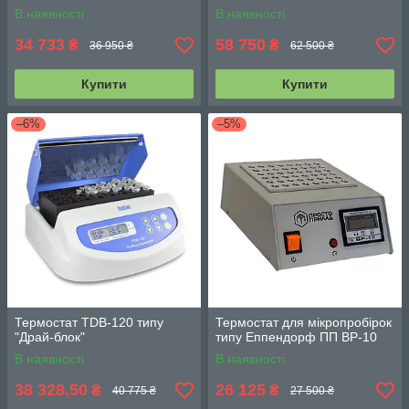
В наявності
В наявності
34 733
58 750
₴
₴
36 950 ₴
62 500 ₴
Купити
Купити
–6%
–5%
Термостат TDB-120 типу
Термостат для мікропробірок
"Драй-блок"
типу Еппендорф ПП ВР-10
В наявності
В наявності
38 328,50
26 125
₴
₴
40 775 ₴
27 500 ₴