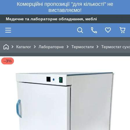
Комерційні пропозиції "для кількості" не
виставляємо!
Медичне та лабораторне обладнання, меблі
Каталог
Лабораторне
Термостати
Термостат сух
–3%