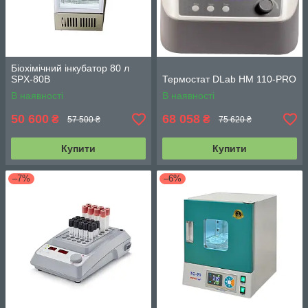
Біохімічний інкубатор 80 л
SPX-80B
Термостат DLab HM 110-PRO
В наявності
В наявності
50 600
68 058
₴
₴
57 500 ₴
75 620 ₴
Купити
Купити
–7%
–6%