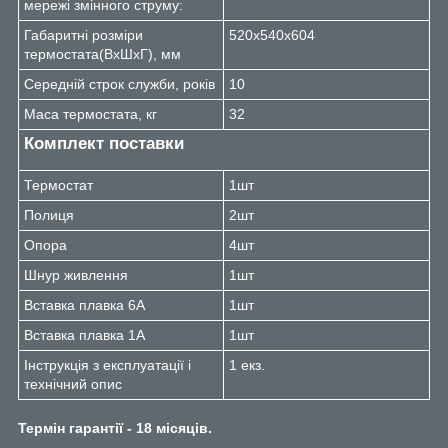
мережі змінного струму:
Габаритні розміри
520х540х604
термостата(ВхШхГ), мм
Середній строк служби, років
10
Маса термостата, кг
32
Комплект поставки
Термостат
1шт
Полиця
2шт
Опора
4шт
Шнур живлення
1шт
Вставка плавка 6А
1шт
Вставка плавка 1А
1шт
Інструкція з експлуатації і
1 екз.
технічний опис
Термін гарантії - 18 місяців.