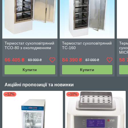
Термостат сухоповітряний
Термостат сухоповітряний
Терм
ТСО-80 з охолодженням
ТС-160
сухо
MIC
охо
66 405
84 390
58 
₴
₴
69 900 ₴
87 000 ₴
Купити
Купити
Акційні пропозиції та новинки
–12%
–10%