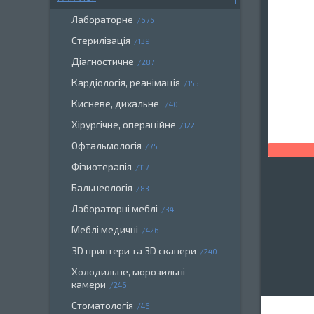
Лабораторне
676
Стерилізація
139
Діагностичне
287
Кардіологія, реанімація
155
Кисневе, дихальне
40
Хірургічне, операційне
122
Офтальмологія
75
Фізиотерапія
117
Бальнеологія
83
Лабораторні меблі
34
Меблі медичні
426
3D принтери та 3D сканери
240
Холодильне, морозильні
камери
246
Стоматологія
46