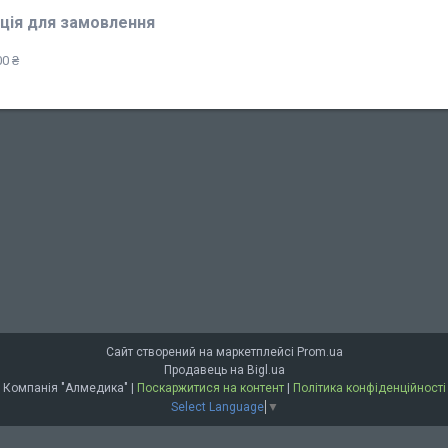
ція для замовлення
0 ₴
Сайт створений на маркетплейсі
Prom.ua
Продавець на Bigl.ua
Компанія "Алмедика" |
Поскаржитися на контент
|
Політика конфіденційності
Select Language
▼