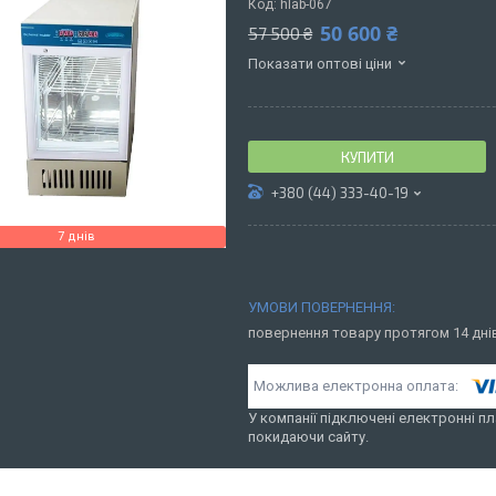
Код:
hlab-067
50 600 ₴
57 500 ₴
Показати оптові ціни
КУПИТИ
+380 (44) 333-40-19
7 днів
повернення товару протягом 14 дн
У компанії підключені електронні пл
покидаючи сайту.