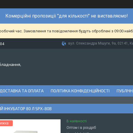
Комерційні пропозиції "для кількості" не виставляємо!
еробочий час. Замовлення та повідомлення будуть оброблені з 09:00 найб
вул. Олександра Мішуги, 9а, 02141, Ки
-04
бладнання,
ДОСТАВКА ТА ОПЛАТА
ПОЛІТИКА КОНФІДЕНЦІЙНОСТІ
ПУБЛІЧН
ИЙ ІНКУБАТОР 80 Л SPX-80B
В наявності
Оптом і в роздріб