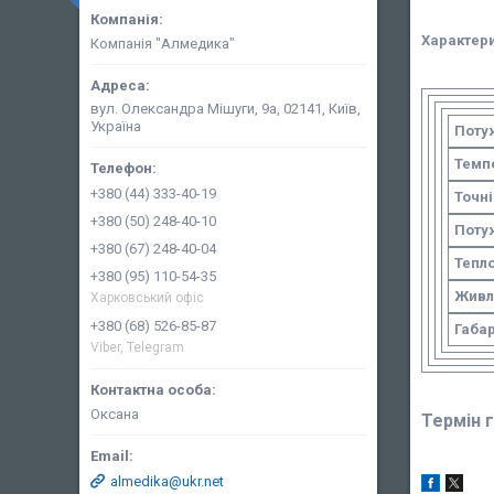
Характери
Компанія "Алмедика"
вул. Олександра Мішуги, 9а, 02141, Київ,
Україна
Поту
Темп
+380 (44) 333-40-19
Точн
+380 (50) 248-40-10
Поту
+380 (67) 248-40-04
Тепл
+380 (95) 110-54-35
Живл
Харковський офіс
+380 (68) 526-85-87
Габар
Viber, Telegram
Оксана
Термін г
almedika@ukr.net