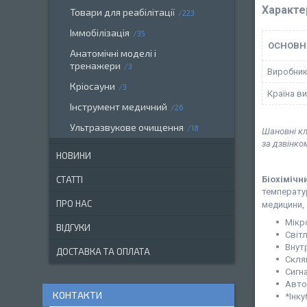
Характе
Товари для реабілітації
223
Іммобілізація
35
ОСНОВН
Анатомічні моделі і
тренажери
3
Виробни
Кріосауни
3
Країна в
Інструмент медичний
26
Ультразвукове очищення
18
Шановні кл
за дзвінко
НОВИНИ
Біохімічн
СТАТТІ
температур
ПРО НАС
медицини,
Мікр
ВІДГУКИ
Світ
Внут
ДОСТАВКА ТА ОПЛАТА
Скля
Сигна
Авто
КОНТАКТИ
*Інк