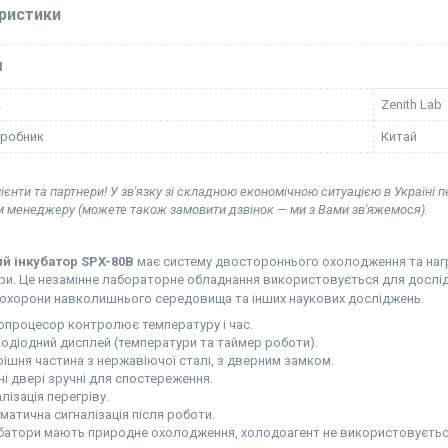
ристики
І
к
Zenith Lab
иробник
Китай
ієнти та партнери! У зв'язку зі складною економічною ситуацією в Україні 
м менеджеру (можете також замовити дзвінок — ми з Вами зв'яжемося).
ий інкубатор SPX-80B
має систему двостороннього охолодження та нагр
и. Це незамінне лабораторне обладнання використовується для досліджень
 охорони навколишнього середовища та інших наукових досліджень.
опроцесор контролює температуру і час.
лодіодний дисплей (температури та таймер роботи).
рішня частина з нержавіючої сталі, з дверним замком.
ні двері зручні для спостереження.
лізація перегріву.
матична сигналізація після роботи.
убатори мають природне охолодження, холодоагент не використовуєть