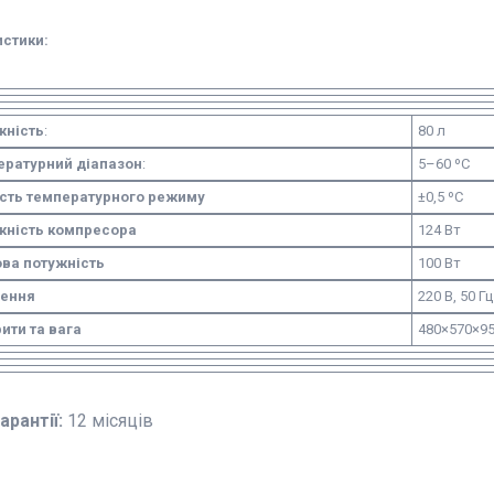
стики:
жність
:
80 л
ературний діапазон
:
5–60 ºC
ість температурного режиму
±0,5 ºC
жність компресора
124 Вт
ова потужність
100 Вт
ення
220 В, 50 Гц
ити та вага
480×570×95
арантії:
12 місяців