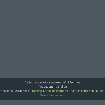
Сайт створений на маркетплейсі
Prom.ua
Продавець на Bigl.ua
Компанія "Алмедика" |
Поскаржитися на контент
|
Політика конфіденційності
Select Language
▼