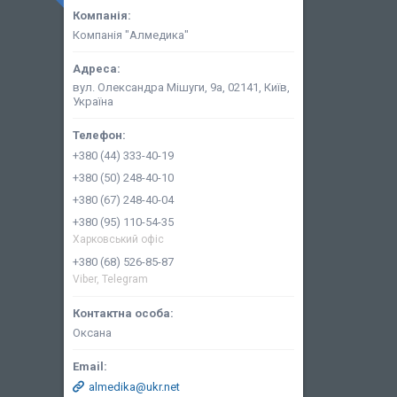
Компанія "Алмедика"
вул. Олександра Мішуги, 9а, 02141, Київ,
Україна
+380 (44) 333-40-19
+380 (50) 248-40-10
+380 (67) 248-40-04
+380 (95) 110-54-35
Харковський офіс
+380 (68) 526-85-87
Viber, Telegram
Оксана
almedika@ukr.net