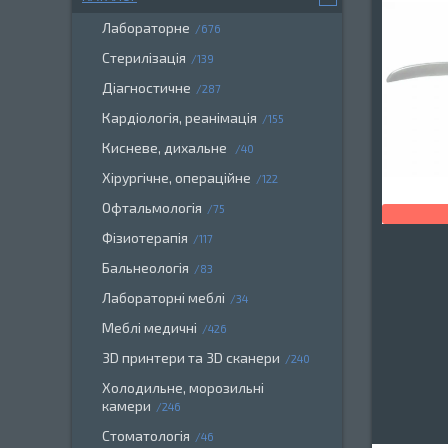
Лабораторне
676
Стерилізація
139
Діагностичне
287
Кардіологія, реанімація
155
Кисневе, дихальне
40
Хірургічне, операційне
122
Офтальмологія
75
Фізиотерапія
117
Бальнеологія
83
Лабораторні меблі
34
Меблі медичні
426
3D принтери та 3D сканери
240
Холодильне, морозильні
камери
246
Стоматологія
46