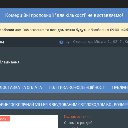
Комерційні пропозиції "для кількості" не виставляємо!
еробочий час. Замовлення та повідомлення будуть оброблені з 09:00 найб
вул. Олександра Мішуги, 9а, 02141, Ки
-04
бладнання,
ДОСТАВКА ТА ОПЛАТА
ПОЛІТИКА КОНФІДЕНЦІЙНОСТІ
ПУБЛІЧН
РИНГОСКОПІЧНИЙ MILLER З ВБУДОВАНИМ СВІТЛОВОДОМ F.O., РОЗМІР
Під замовлення
Оптом і в роздріб