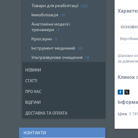
Товари для реабілітації
223
Характе
Іммобілізація
35
Анатомічні моделі і
ОСНОВН
тренажери
3
Кріосауни
Виробни
3
Інструмент медичний
26
Шановні кл
Ультразвукове очищення
18
за дзвінко
НОВИНИ
Клинок 
СТАТТІ
ПРО НАС
Інформа
ВІДГУКИ
ДОСТАВКА ТА ОПЛАТА
Ціна:
3 741
КОНТАКТИ