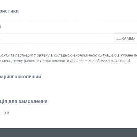
ристики
І
к
LUXAMED
ієнти та партнери! У зв'язку зі складною економічною ситуацією в Україні 
м менеджеру (можете також замовити дзвінок — ми з Вами зв'яжемося).
ларингоскопічний
ція для замовлення
,10 ₴