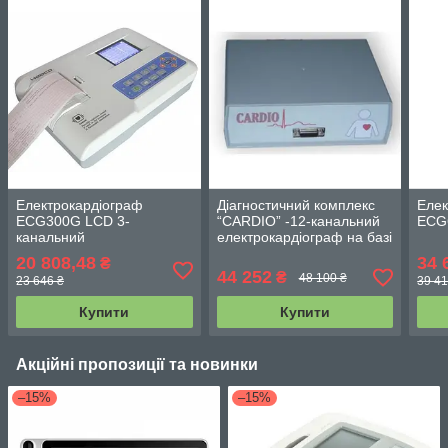
Електрокардіограф
Діагностичний комплекс
Елек
ECG300G LCD 3-
“CARDIO” -12-канальний
ECG
канальний
електрокардіограф на базі
ПК
20 808,48
34 
₴
44 252
₴
48 100 ₴
23 646 ₴
39 41
Купити
Купити
Акційні пропозиції та новинки
–15%
–15%