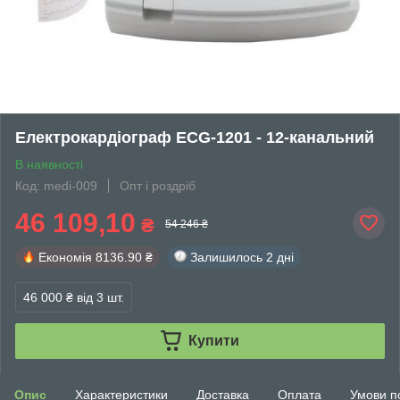
Електрокардіограф ECG-1201 - 12-канальний
В наявності
Код: medi-009
Опт і роздріб
46 109,10
₴
54 246 ₴
Економія
8136.90 ₴
Залишилось
2 дні
46 000 ₴
від 3 шт.
Купити
Опис
Характеристики
Доставка
Оплата
Умови п