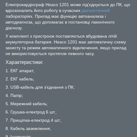
Електрокардіограф Heaco 1201 може під'єднується до ПК, що
вдосконалить його роботу в сучасних
діагностичний
лабораторіях. Прилад має функцію автоанализа і
автодиагноза, що допомагає в постановці лаконічного
діагнозу.
У комплекті з пристроєм поставляється вбудована літій
акумуляторна батарея. Heaco 1201 має автоматичну схему
захисту та режим автоматичного відключення, якщо прилад
не використовується протягом певного часу.
Характеристики:
1. ЕКГ апарат;
2. ЕКГ кабель;
3. USB-кабель для з'єднання з ПК;
4. Папір;
5. Мережний кабель;
6. Грушка-електрод 6 шт.;
7. Прищіпка-електрод 4 шт.;
8. Кабель заземлення;
9. Інструкція;