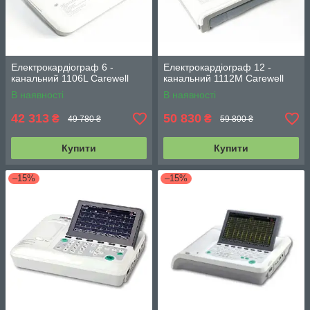
Електрокардіограф 6 -
Електрокардіограф 12 -
канальний 1106L Carewell
канальний 1112M Carewell
В наявності
В наявності
42 313
50 830
₴
₴
49 780 ₴
59 800 ₴
Купити
Купити
–15%
–15%