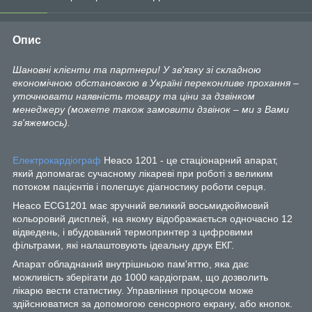
Опис
Шановні клієнти та партнери! У зв'язку зі складною
економічною обстановкою в Україні переконливе прохання –
уточнювати наявність товару та ціни за дзвінком
менеджеру (можете також замовити дзвінок – ми з Вами
зв'яжемось).
Електрокардіограф
Heaco 1201 - це стаціонарний апарат,
який допомагає сучасному лікареві при роботі з великим
потоком пацієнтів і полегшує діагностику роботи серця.
Heaco ECG1201 має зручний великий восьмидюймовий
кольоровий дисплей, на якому відображається одночасно 12
відведень, і вбудований термопринтер з цифровими
фільтрами, які налаштовують ідеальну друк ЕКГ.
Апарат обладнаний внутрішньою пам'яттю, яка дає
можливість зберігати до 1000 кардіограм, що дозволить
лікарю вести статистику. Управління процесом може
здійснюватися за допомогою сенсорного екрану, або кнопок.