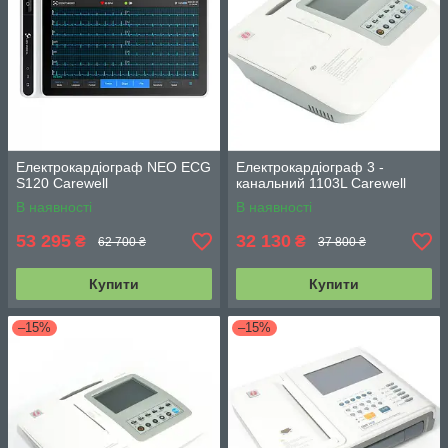
Електрокардіограф NEO ECG
Електрокардіограф 3 -
S120 Carewell
канальний 1103L Carewell
В наявності
В наявності
53 295
32 130
₴
₴
62 700 ₴
37 800 ₴
Купити
Купити
–15%
–15%