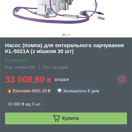
Насос (помпа) для ентерального харчування
KL-5021A (з мішком 30 шт)
В наявності
Код: medex-030
Опт і роздріб
33 008,80
₴
37 510 ₴
Економія
4501.20 ₴
Залишилось
6 днів
33 000 ₴
від 3 шт.
Купити