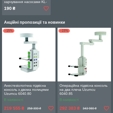
харчування насосами KL-
5021A
190
₴
Акційні пропозиції та новинки
–15%
–15%
Анестезіологічна підвісна
Операційна підвісна консоль
консоль з двома полицями
на два плеча Uzumcu
Uzumcu 6040.80
6040.85
В наявності
В наявності
219 555
292 383
₴
₴
258 300 ₴
343 980 ₴