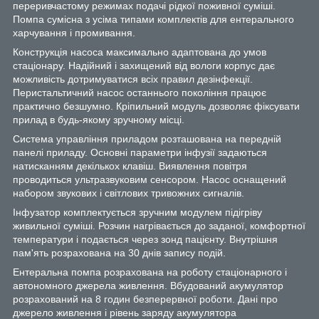
переривчастому режимах подачі рідкої поживної суміші.
Помпа сумісна з усіма типами комплектів для ентерального
харчування і промивання.
Конструкція насоса максимально адаптована до умов
стаціонару. Надійний і захищений від вологи корпус дає
можливість дотримуватися всіх правил дезінфекції.
Перистальтичний насос останнього покоління працює
практично безшумно. Кріпильний модуль дозволяє фіксувати
прилад в будь-якому зручному місці.
Система управління приладом розташована на передній
панелі приладу. Основні параметри інфузії задаються
натисканням декількох клавіш. Виявлення повітря
проводиться ультразвуковим сенсором. Насос оснащений
набором звукових і світлових тривожних сигналів.
Інфузатор комплектується зручним модулем підігріву
живильної суміші. Розчин нагрівається до заданої, комфортної
температури і подається через зонд пацієнту. Внутрішня
пам'ять розрахована на 30 днів запису подій.
Ентеральна помпа розрахована на роботу стаціонарного і
автономного джерела живлення. Вбудований акумулятор
розрахований на 8 годин безперервної роботи. Дані про
джерело живлення і рівень заряду акумулятора