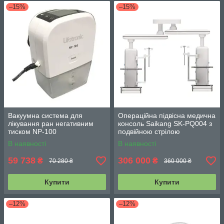
–15%
–15%
Вакуумна система для
Операційна підвісна медична
лікування ран негативним
консоль Saikang SK-PQ004 з
тиском NP-100
подвійною стрілою
В наявності
В наявності
59 738
306 000
₴
₴
70 280 ₴
360 000 ₴
Купити
Купити
–12%
–12%