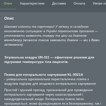
Опис
Характеристики
Доставка
Оплата
Умови п
Опис
Шановні клієнти та партнери! У зв'язку зі складною
економічною ситуацією в Україні переконливе прохання —
уточнювати наявність товару та ціни за дзвінком
менеджеру (можете також замовити дзвінок — ми з Вами
зв'яжемося).
Зігрівальна ковдра UN-321 — ефективне рішення для
підтримки температури тіла пацієнтів.
Помпа для ентерального харчування KL-5021A
-
універсальна одноканальна перистальтична помпа з
модулем підігріву для зондового ентерального харчування.
Простий і зручний прилад, призначений для проведення
ентерального харчування через назогастральний і
назодуоденальний зонди. Ентеральна помпа легко
програмується, може функціонувати як в безперервному, так і