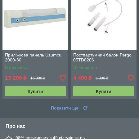
Приліжкова панель Uzumcu
Постпартумний балон Pergo
2000-30
05TD0206
В наявності
В наявності
13 200
4 400
₴
₴
15 000 ₴
5 000 ₴
Купити
Купити
Показати ще
Про нас
98% позитивних з 49 відгуків за рік