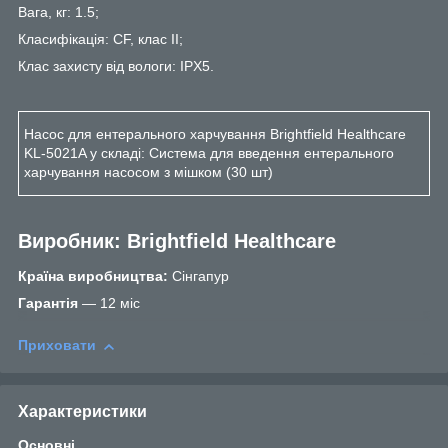
Вага, кг: 1.5;
Класифікація: CF, клас II;
Клас захисту від вологи: IPX5.
Насос для ентерального харчування Brightfield Healthcare
KL-5021A у складі: Система для введення ентерального
харчування насосом з мішком (30 шт)
Виробник: Brightfield Healthcare
Країна виробництва
:
Cінгапур
Гар
a
нт
ія
— 12 міс
Приховати
Характеристики
Основні