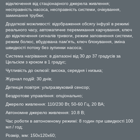
відключення від стаціонарного джерела живлення;
несправність насоса, несправність системи, очікування,
заминання трубки;
Додаткові можливості: відображення обсягу інфузії в режимі
реального часу, автоматичне перемикання харчування, ключ
до відключення сигналів тривоги, режим заповнення системи,
режим болюс, вбудована пам'ять, ключ блокування, зміна
швидкості потоку без зупинки насоса;
Система нагрівання: в діапазоні від 30 до 37 градусів за
Цельсієм з кроком в 1 градус;
Чутливість до оклюзії: висока, середня і низька;
Журнал подій: 30 днів;
Детекція повітря: ультразвуковий сенсор;
Бездротове управління: опціонально;
Джерело живлення: 110/230 Вт, 50-60 Гц, 20 ВА;
Автономне джерело живлення: 10.8 В;
Час роботи в автономному режимі: 8 годин при швидкості 100
мл / год;
Розмір, мм: 150х120х60;