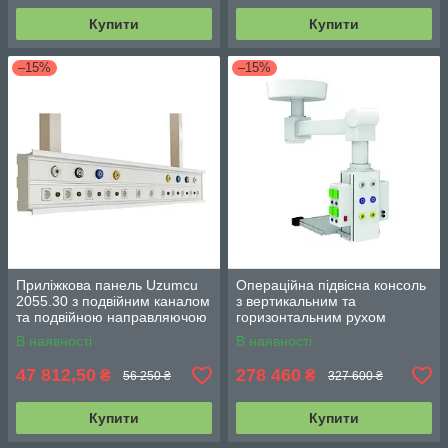
Купити
Купити
–15%
–15%
Приліжкова панель Uzumcu
Операційна підвісна консоль
2055.30 з подвійним каналом
з вертикальним та
та подвійною направляючою
горизонтальним рухом
Uzumcu 6040.90
В наявності
В наявності
47 812,50
278 460
₴
₴
56 250 ₴
327 600 ₴
Купити
Купити