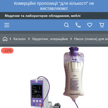
Комерційні пропозиції "для кількості" не
виставляємо!
Медичне та лабораторне обладнання, меблі
Каталог
Хірургічне, операційне
Насос (помпа) для е
–12%