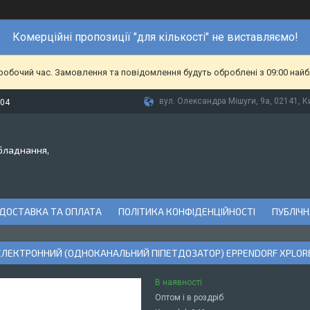
Комерційні пропозиції "для кількості" не виставляємо!
еробочий час. Замовлення та повідомлення будуть оброблені з 09:00 найб
вул. Олександра Мішуги, 9а, 02141, Ки
-04
бладнання,
ДОСТАВКА ТА ОПЛАТА
ПОЛІТИКА КОНФІДЕНЦІЙНОСТІ
ПУБЛІЧН
ЛЕКТРОННИЙ (ОДНОКАНАЛЬНИЙ ПIПЕТДОЗАТОР) EPPENDORF XPLORER
В наявності
Оптом і в роздріб