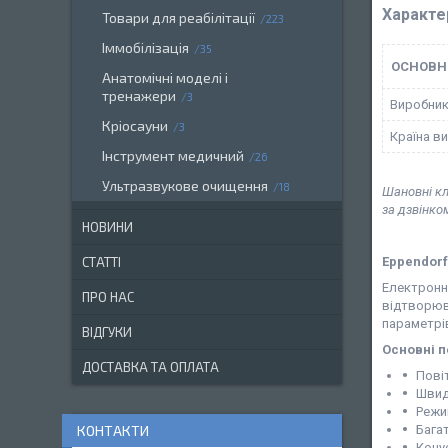
Характе
Товари для реабілітації
223
Іммобілізація
35
ОСНОВН
Анатомічні моделі і
тренажери
3
Виробни
Кріосауни
3
Країна в
Інструмент медичний
26
Ультразвукове очищення
18
Шановні кл
за дзвінко
НОВИНИ
Eppendorf
СТАТТІ
Електронна
ПРО НАС
відтворюва
параметрів
ВІДГУКИ
Основні п
ДОСТАВКА ТА ОПЛАТА
Пові
Швид
Режи
Бага
КОНТАКТИ
Кону