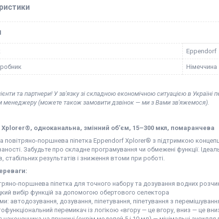
ристики
І
к
Eppendorf
иробник
Німеччина
ієнти та партнери! У зв'язку зі складною економічною ситуацією в Україні 
м менеджеру (можете також замовити дзвінок — ми з Вами зв'яжемося).
Xplorer
®, одноканальна, змінний об’єм, 15–300 мкл, помаранчева
 повітряно-поршнева піпетка Eppendorf Xplorer® з підтримкою концепції
ності. Забудьте про складне програмування чи обмежені функції. Ідеал
, стабільних результатів і зниження втоми при роботі.
ереваги:
тряно-поршнева піпетка для точного набору та дозування водних розчинів
кий вибір функцій за допомогою обертового селектора
ми: автодозування, дозування, піпетування, піпетування з перемішуванн
тофункціональний перемикач із логікою «вгору — це вгору, вниз — це вни
с наконечника на пружині (окрім моделей 5 і 10 мл) — мінімальні зусилл