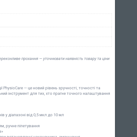
переконливе прохання — уточнювати наявність товару та ціни
 PhysioCare — це новий рівень зручності, точності та
ьний інструмент для тих, хто прагне точного налаштування
 у діапазоні від 0,5 мкл до 10 мл
ям, ручне піпетування
з»
я при встановленні наконечника, зменшення