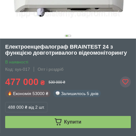
Електроенцефалограф BRAINTEST 24 з
функцією довготривалого відеомоніторингу
В наявності
Код: sys-017
Опт і роздріб
477 000
₴
530 000 ₴
Економія
53000 ₴
Залишилось
5 днів
488 000 ₴
від 2 шт.
Купити