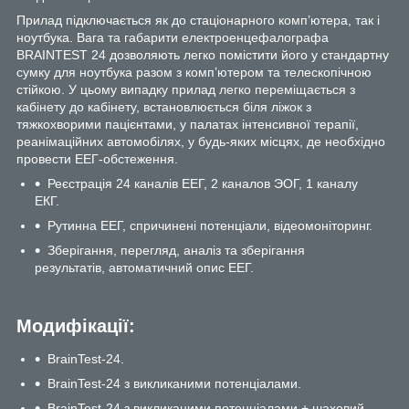
Прилад підключається як до стаціонарного комп’ютера, так і
ноутбука. Вага та габарити електроенцефалографа
BRAINTEST 24 дозволяють легко помістити його у стандартну
сумку для ноутбука разом з комп’ютером та телескопічною
стійкою. У цьому випадку прилад легко переміщається з
кабінету до кабінету, встановлюється біля ліжок з
тяжкохворими пацієнтами, у палатах інтенсивної терапії,
реанімаційних автомобілях, у будь-яких місцях, де необхідно
провести ЕЕГ-обстеження.
Реєстрація 24 каналів ЕЕГ, 2 каналов ЭОГ, 1 каналу
ЕКГ.
Рутинна ЕЕГ, спричинені потенціали, відеомоніторинг.
Зберігання, перегляд, аналіз та зберігання
результатів, автоматичний опис ЕЕГ.
Модифікації:
BrainTest-24.
BrainTest-24 з викликаними потенціалами.
BrainTest-24 з викликаними потенціалами + шаховий