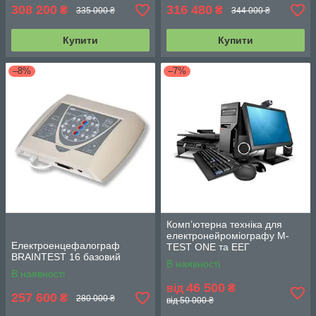
308 200
316 480
₴
₴
335 000 ₴
344 000 ₴
Купити
Купити
–8%
–7%
Комп’ютерна техніка для
електронейроміографу M-
Електроенцефалограф
TEST ONE та ЕЕГ
BRAINTEST 16 базовий
BRAINTEST
В наявності
В наявності
46 500
від
₴
257 600
₴
280 000 ₴
від 50 000 ₴