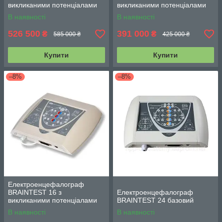
викликаними потенціалами
викликаними потенціалами
та функцією довготривалого
В наявності
В наявності
відеомоніторингу
526 500
391 000
₴
₴
585 000 ₴
425 000 ₴
Купити
Купити
–8%
–8%
Електроенцефалограф
BRAINTEST 16 з
Електроенцефалограф
викликаними потенціалами
BRAINTEST 24 базовий
В наявності
В наявності