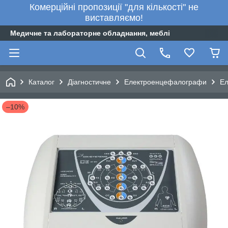
Комерційні пропозиції "для кількості" не
виставляємо!
Медичне та лабораторне обладнання, меблі
Каталог
Діагностичне
Електроенцефалографи
Ел
–10%