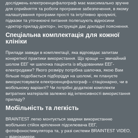
досліджень електроенцефалограф має максимально зручне
для сприйняття та роботи програмне забезпечення, в якому
налаштування програми прості та інтуїтивно зрозумілі,
підказки та уточнюючі питання полегшують відносини
«доктор-прилад-доктор», інструкція дає докладні пояснення.
Спеціальна комплектація для кожної
клініки
Прилади завжди в комплектації, яка відповідає запитам
конкретної практики використання. Що краще — звичайний
шолом ЕЕГ чи шапочка пацієнта із вбудованими ЕЕГ-
електродами? Якого розміру потрібна шапочка, якою Вам
більше подобається підборіддя на шоломі, як плануєте
використовувати електроенцефалограф – стаціонарно, чи в
мобільному варіанті? Чи потрібні додаткові комплекти
витратних матеріалів залежно від інтенсивності використання
приладу?
Мобільність та легкість
BRAINTEST легко монтується завдяки використанню
мобільних стійок кріплення підсилювача ЕЕГ,
фотофоностимулятора та, у разі системи BRAINTEST VIDEO,
– відеокамери.