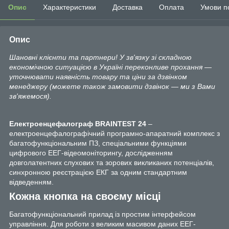
Опис
Характеристики
Доставка
Оплата
Умови п
Опис
Шановні клієнти та партнери! У зв'язку зі складною
економічною ситуацією в Україні переконливе прохання —
уточнювати наявність товару та ціни за дзвінком
менеджеру (можете також замовити дзвінок — ми з Вами
зв'яжемося).
Електроенцефалограф BRAINTEST 24
–
електроенцефалографічний програмно-апаратний комплекс з
багатофункціональним ПЗ, спеціальними функціями
цифрового ЕЕГ-відеомоніторингу, дослідженням
довголатентних слухових та зорових викликаних потенціалів,
синхронною реєстрацією ЕКГ за одним стандартним
відведенням.
Кожна кнопка на своєму місці
Багатофункціональний прилад із простим інтерфейсом
управління. Для роботи з великим масивом даних ЕЕГ-