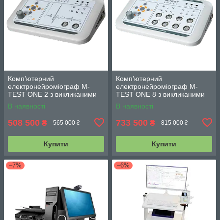
Комп’ютерний
Комп’ютерний
електронейроміограф M-
електронейроміограф M-
TEST ONE 2 з викликаними
TEST ONE 8 з викликаними
потенціалами
потенціалами
В наявності
В наявності
508 500
733 500
₴
₴
565 000 ₴
815 000 ₴
Купити
Купити
–7%
–6%