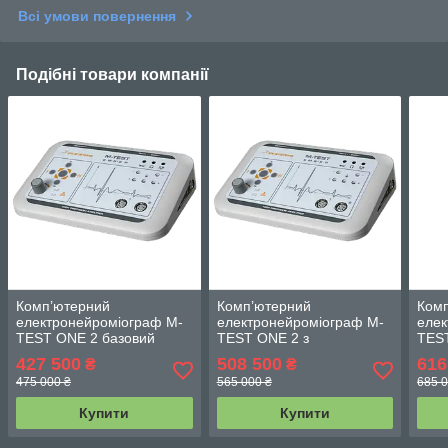
Всі умови повернення
Подібні товари компанії
Комп’ютерний
Комп’ютерний
Ком
електронейроміограф M-
електронейроміограф M-
елек
TEST ONE 2 базовий
TEST ONE 2 з
TEST
викликаними
вик
427 500
508 500
616
₴
₴
потенціалами
поте
475 000 ₴
565 000 ₴
685 0
Купити
Купити