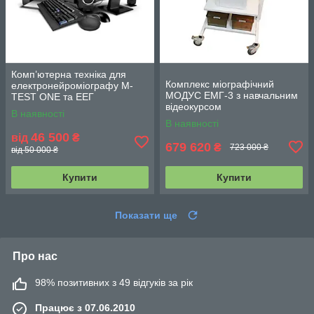
Комп’ютерна техніка для
Комплекс міографічний
електронейроміографу M-
МОДУС ЕМГ-3 з навчальним
TEST ONE та ЕЕГ
відеокурсом
BRAINTEST
В наявності
В наявності
46 500
від
₴
679 620
₴
723 000 ₴
від 50 000 ₴
Купити
Купити
Показати ще
Про нас
98% позитивних з 49 відгуків за рік
Працює з 07.06.2010