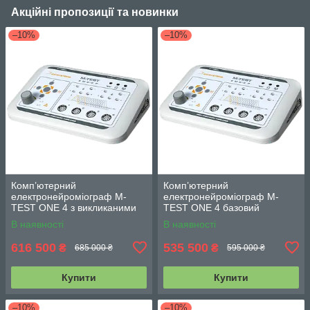
Акційні пропозиції та новинки
–10%
–10%
Комп’ютерний
Комп’ютерний
електронейроміограф M-
електронейроміограф M-
TEST ONE 4 з викликаними
TEST ONE 4 базовий
потенціалами
В наявності
В наявності
616 500
535 500
₴
₴
685 000 ₴
595 000 ₴
Купити
Купити
–10%
–10%