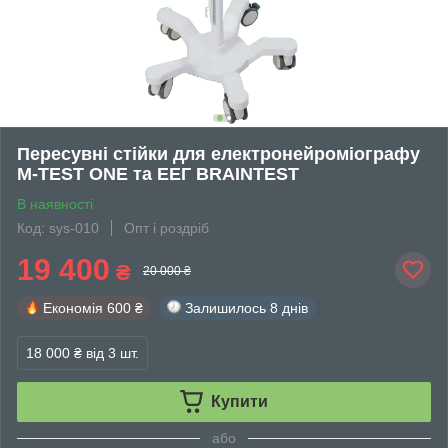
Пересувні стійки для електронейроміографу
M-TEST ONE та ЕЕГ BRAINTEST
В наявності
Код: sys-010
Опт і роздріб
19 400
₴
20 000 ₴
Економія
600 ₴
Залишилось
8 днів
18 000 ₴
від 3 шт.
Купити
або