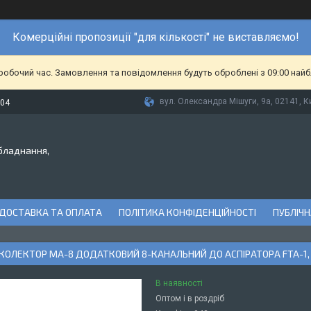
Комерційні пропозиції "для кількості" не виставляємо!
еробочий час. Замовлення та повідомлення будуть оброблені з 09:00 найб
вул. Олександра Мішуги, 9а, 02141, Ки
-04
бладнання,
ДОСТАВКА ТА ОПЛАТА
ПОЛІТИКА КОНФІДЕНЦІЙНОСТІ
ПУБЛІЧН
ОЛЕКТОР MA-8 ДОДАТКОВИЙ 8-КАНАЛЬНИЙ ДО АСПІРАТОРА FTA-1, 
В наявності
Оптом і в роздріб