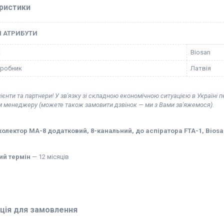
ристики
І АТРИБУТИ
к
Biosan
иробник
Латвія
ієнти та партнери! У зв'язку зі складною економічною ситуацією в Україні 
м менеджеру (можете також замовити дзвінок — ми з Вами зв'яжемося).
олектор MA-8 додатковий, 8-канальний, до аспіратора FTA-1, Biosa
ий термін
— 12 місяців
ція для замовлення