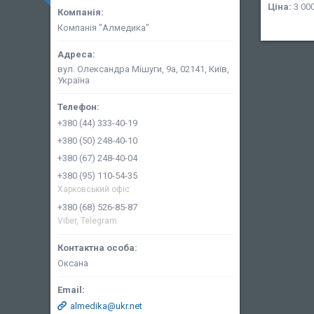
Ціна:
3 000
Компанія "Алмедика"
вул. Олександра Мішуги, 9а, 02141, Київ,
Україна
+380 (44) 333-40-19
+380 (50) 248-40-10
+380 (67) 248-40-04
+380 (95) 110-54-35
Харковський офіс
+380 (68) 526-85-87
Viber, Telegram
Оксана
almedika@ukr.net