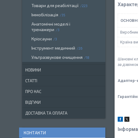
Характе
Товари для реабілітації
223
Іммобілізація
35
ОСНОВН
Анатомічні моделі і
тренажери
3
Виробни
Кріосауни
3
Країна в
Інструмент медичний
26
Ультразвукове очищення
18
Шановні кл
за дзвінко
НОВИНИ
Адаптер-к
СТАТТІ
ПРО НАС
Гарантійн
ВІДГУКИ
ДОСТАВКА ТА ОПЛАТА
Інформа
КОНТАКТИ