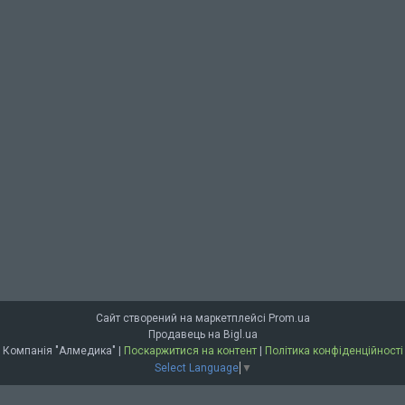
Сайт створений на маркетплейсі
Prom.ua
Продавець на Bigl.ua
Компанія "Алмедика" |
Поскаржитися на контент
|
Політика конфіденційності
Select Language
▼