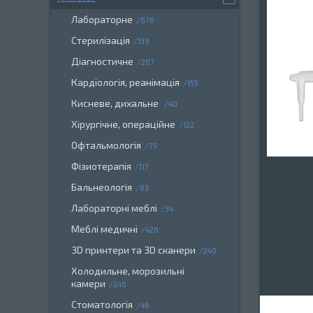
Лабораторне
676
Стерилізація
139
Діагностичне
287
Кардіологія, реанімація
155
Кисневе, дихальне
40
Хірургічне, операційне
122
Офтальмологія
75
Фізиотерапія
117
Бальнеологія
83
Лабораторні меблі
34
Меблі медичні
426
3D принтери та 3D сканери
240
Холодильне, морозильні
камери
246
Стоматологія
46