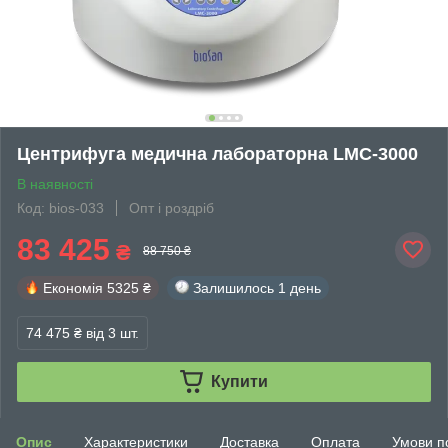
Центрифуга медична лабораторна LMC-3000
В наявності
Код: bios-033
Опт і роздріб
83 425
₴
88 750 ₴
Економія
5325 ₴
Залишилось
1 день
74 475 ₴
від 3 шт.
Купити
Опис
Характеристики
Доставка
Оплата
Умови п