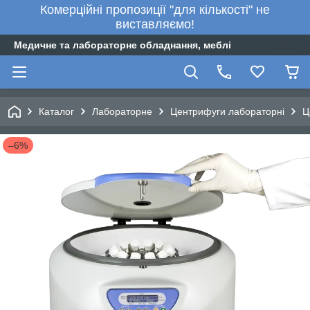
Комерційні пропозиції "для кількості" не
виставляємо!
Медичне та лабораторне обладнання, меблі
Каталог
Лабораторне
Центрифуги лабораторні
Ц
–6%