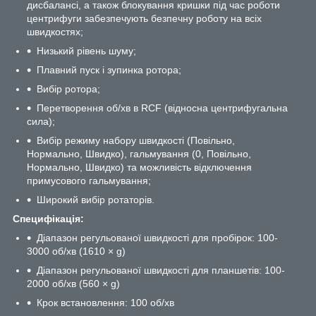
дисбалансі, а також блокування кришки під час роботи
центрифуги забезпечують безпечну роботу на всіх
швидкостях;
Низький рівень шуму;
Плавний пуск і зупинка ротора;
Вибір ротора;
Перетворення об/хв в RCF (відносна центрифугальна
сила);
Вибір режиму набору швидкості (Повільно,
Нормально, Швидко), гальмування (0, Повільно,
Нормально, Швидко) та можливість відключення
примусового гальмування;
Широкий вибір ротаторів.
Специфікація:
Діапазон регульованої швидкості для пробірок: 100-
3000 об/хв (1610 × g)
Діапазон регульованої швидкості для планшетів: 100-
2000 об/хв (560 × g)
Крок встановлення: 100 об/хв