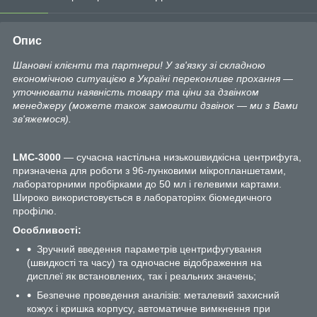
Опис
Шановні клієнти та партнери! У зв'язку зі складною
економічною ситуацією в Україні переконливе прохання —
уточнювати наявність товару та ціни за дзвінком
менеджеру (можете також замовити дзвінок — ми з Вами
зв'яжемося).
LMC-3000
— сучасна настільна низькошвидкісна центрифуга,
призначена для роботи з 96-лунковими мікропланшетами,
лабораторними пробірками до 50 мл і гелевими картами.
Широко використовується в лабораторіях біомедичного
профілю.
Особливості:
Зручний введення параметрів центрифугування
(швидкості та часу) та одночасне відображення на
дисплеї як встановлених, так і реальних значень;
Безпечне проведення аналізів: металевий захисний
кожух і кришка корпусу, автоматичне вимкнення при