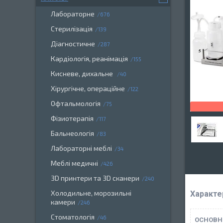
Лабораторне
676
Стерилізація
139
Діагностичне
287
Кардіологія, реанімація
155
Кисневе, дихальне
40
Хірургічне, операційне
122
Офтальмологія
75
Фізиотерапія
117
Бальнеологія
83
Лабораторні меблі
34
Меблі медичні
426
3D принтери та 3D сканери
240
Холодильне, морозильні
Характе
камери
246
Стоматологія
46
ОСНОВН