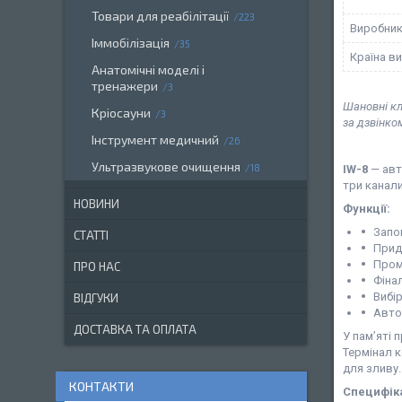
Товари для реабілітації
223
Виробни
Іммобілізація
35
Країна в
Анатомічні моделі і
тренажери
3
Шановні кл
Кріосауни
3
за дзвінко
Інструмент медичний
26
Ультразвукове очищення
18
IW-8
— авт
три канали
НОВИНИ
Функції:
Запо
СТАТТІ
Прид
Пром
ПРО НАС
Фінал
Вибір
ВІДГУКИ
Авто
ДОСТАВКА ТА ОПЛАТА
У пам’яті 
Термінал 
для зливу
КОНТАКТИ
Специфік