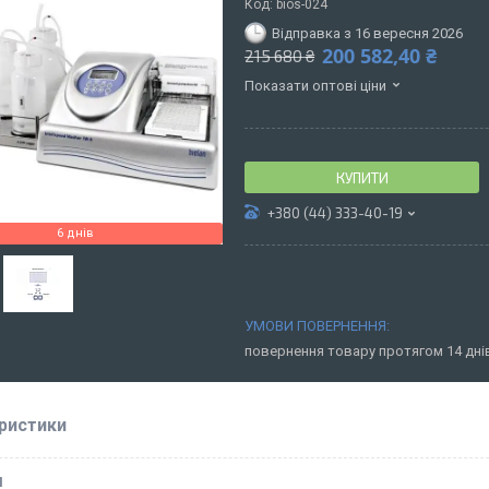
Код:
bios-024
Відправка з 16 вересня 2026
200 582,40 ₴
215 680 ₴
Показати оптові ціни
КУПИТИ
+380 (44) 333-40-19
6 днів
повернення товару протягом 14 дн
ристики
І