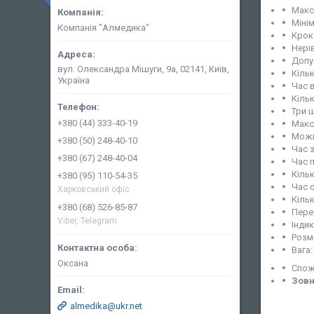
Макс
Міні
Компанія "Алмедика"
Крок
Нері
Допу
вул. Олександра Мішуги, 9а, 02141, Київ,
Кіль
Україна
Час в
Кіль
Три 
+380 (44) 333-40-19
Макси
Можл
+380 (50) 248-40-10
Час з
+380 (67) 248-40-04
Час п
Кіль
+380 (95) 110-54-35
Час 
Харковський офіс
Кільк
+380 (68) 526-85-87
Пере
Viber, Telegram
Інди
Розмі
Вага:
Оксана
Спож
Зовн
almedika@ukr.net