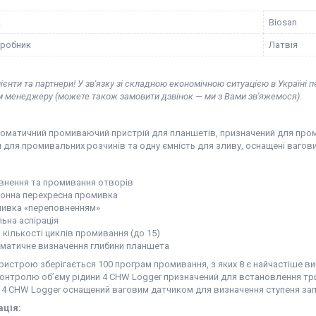
к
Biosan
иробник
Латвія
ієнти та партнери! У зв'язку зі складною економічною ситуацією в Україні 
м менеджеру (можете також замовити дзвінок — ми з Вами зв'яжемося).
оматичний промиваючий пристрій для планшетів, призначений для пром
 для промивальних розчинів та одну ємність для зливу, оснащені вагов
внення та промивання отворів
онна перехресна промивка
ивка «переповненням»
ьна аспірація
 кількості циклів промивання (до 15)
матичне визначення глибини планшета
пристрою зберігається 100 програм промивання, з яких 8 є найчастіше 
контролю об’єму рідини 4 CHW Logger призначений для встановлення трь
. 4 CHW Logger оснащений ваговим датчиком для визначення ступеня за
ація: