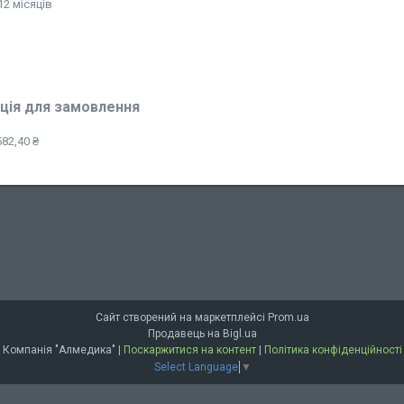
12 місяців
ція для замовлення
82,40 ₴
Сайт створений на маркетплейсі
Prom.ua
Продавець на Bigl.ua
Компанія "Алмедика" |
Поскаржитися на контент
|
Політика конфіденційності
Select Language
▼