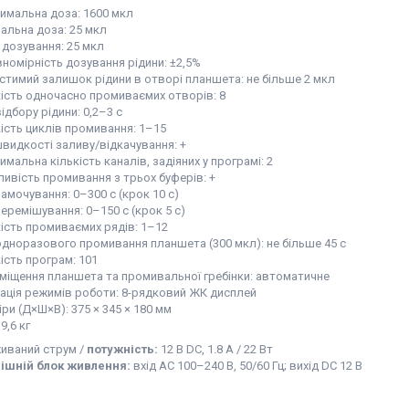
имальна доза: 1600 мкл
мальна доза: 25 мкл
 дозування: 25 мкл
вномірність дозування рідини: ±2,5%
стимий залишок рідини в отворі планшета: не більше 2 мкл
кість одночасно промиваємих отворів: 8
ідбору рідини: 0,2–3 с
кість циклів промивання: 1–15
швидкості заливу/відкачування: +
мальна кількість каналів, задіяних у програмі: 2
ивість промивання з трьох буферів: +
амочування: 0–300 с (крок 10 с)
еремішування: 0–150 с (крок 5 с)
кість промиваємих рядів: 1–12
одноразового промивання планшета (300 мкл): не більше 45 с
ість програм: 101
міщення планшета та промивальної гребінки: автоматичне
кація режимів роботи: 8-рядковий ЖК дисплей
ри (Д×Ш×В): 375 × 345 × 180 мм
 9,6 кг
иваний струм /
потужність:
12 В DC, 1.8 A / 22 Вт
ішній блок живлення:
вхід AC 100–240 В, 50/60 Гц; вихід DC 12 В