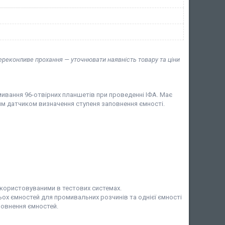
переконливе прохання — уточнювати наявність товару та ціни
ивання 96-отвірних планшетів при проведенні ІФА. Має
им датчиком визначення ступеня заповнення ємності.
використовуваними в тестових системах.
ох ємностей для промивальних розчинів та однієї ємності
повнення ємностей.