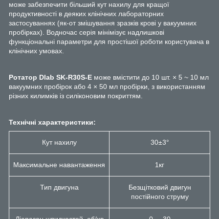
може забезпечити більший кут нахилу для кращої
продуктивності в деяких клінічних лабораторних
застосуваннях (як-от змішування зразків крові у вакуумних
пробірках). Водночас серія мінімізує надлишкові
функціональні параметри для простішої роботи користувача в
клінічних умовах.
Ротатор
Dlab
SK-R30S-E
може вмістити до 10 шт. × 5 ~ 10 мл
вакуумних пробірок або 4 × 50 мл пробірки, з використанням
різних килимків із силіконовим покриттям.
Технічні характеристики:
Кут нахилу
30±3°
Максимальне навантаження
1кг
Тип двигуна
Безщітковий двигун
постійного струму
Діапазон швидкостей, об/хв
0 ... 30