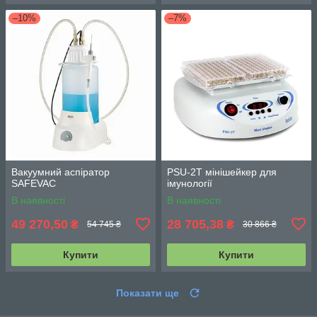
–10%
–7%
Вакуумний аспіратор
PSU-2T мінішейкер для
SAFEVAC
імунології
В наявності
В наявності
49 270,50
28 705,38
₴
₴
54 745 ₴
30 866 ₴
Купити
Купити
Показати ще