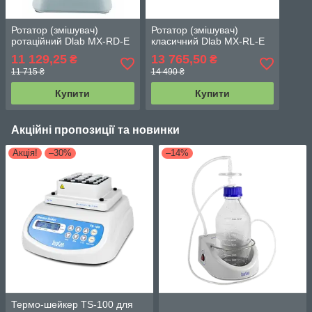
Ротатор (змішувач)
Ротатор (змішувач)
ротаційний Dlab MX-RD-E
класичний Dlab MX-RL-E
11 129,25
13 765,50
₴
₴
11 715 ₴
14 490 ₴
Купити
Купити
Акційні пропозиції та новинки
Акція!
–30%
–14%
Термо-шейкер TS-100 для