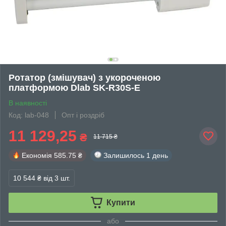
Ротатор (змішувач) з укороченою
платформою Dlab SK-R30S-E
В наявності
Код: lab-048
Опт і роздріб
11 129,25
₴
11 715 ₴
Економія
585.75 ₴
Залишилось
1 день
10 544 ₴
від 3 шт.
Купити
або