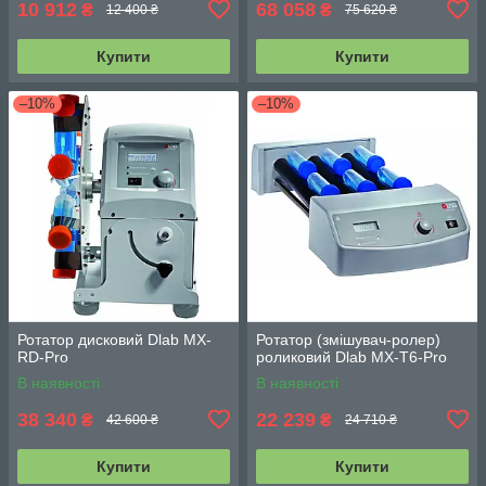
10 912
68 058
₴
₴
12 400 ₴
75 620 ₴
Купити
Купити
–10%
–10%
Ротатор дисковий Dlab MX-
Ротатор (змішувач-ролер)
RD-Pro
роликовий Dlab MX-T6-Pro
В наявності
В наявності
38 340
22 239
₴
₴
42 600 ₴
24 710 ₴
Купити
Купити