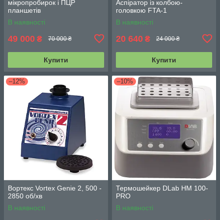
мікропробирок і ПЦР
Аспіратор із колбою-
планшетів
головкою FTA-1
В наявності
В наявності
49 000
20 640
₴
₴
70 000 ₴
24 000 ₴
Купити
Купити
–12%
–10%
Вортекс Vortex Genie 2, 500 -
Термошейкер DLab HM 100-
2850 об/хв
PRO
В наявності
В наявності