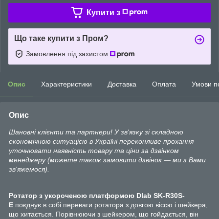
Купити з
Що таке купити з Пром?
Замовлення під захистом
Опис
Характеристики
Доставка
Оплата
Умови п
Опис
Шановні клієнти та партнери! У зв'язку зі складною
економічною ситуацією в Україні переконливе прохання —
уточнювати наявність товару та ціни за дзвінком
менеджеру (можете також замовити дзвінок — ми з Вами
зв'яжемося).
Ротатор з укороченою платформою
Dlab
SK-R30S-
E
поєднує в собі переваги ротатора з довгою віссю і шейкера,
що хитається. Порівнюючи з шейкером, що гойдається, він