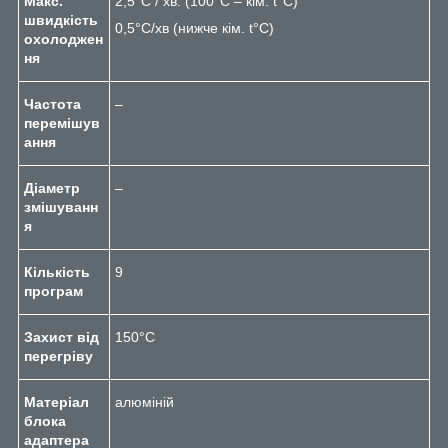
Макс.
2,5°C / хв. (100°C – кім. t°С)
швидкість
0,5°С/хв (нижче кім. t°С)
охолоджен
ня
Частота
–
перемішув
ання
Діаметр
–
змішуванн
я
Кількість
9
програм
Захист від
150°C
перегріву
Матеріал
алюміній
блока
адаптера