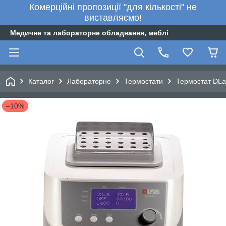
Комерційні пропозиції "для кількості" не
виставляємо!
Медичне та лабораторне обладнання, меблі
Каталог
Лабораторне
Термостати
Термостат DL
–10%