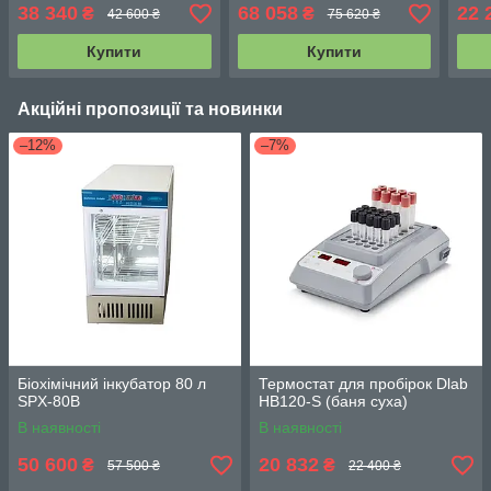
38 340
68 058
22 
₴
₴
42 600 ₴
75 620 ₴
Купити
Купити
Акційні пропозиції та новинки
–12%
–7%
Біохімічний інкубатор 80 л
Термостат для пробірок Dlab
SPX-80B
HB120-S (баня суха)
В наявності
В наявності
50 600
20 832
₴
₴
57 500 ₴
22 400 ₴