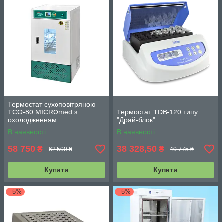
Термостат сухоповітряною
ТСО-80 MICROmed з
Термостат TDB-120 типу
охолодженням
"Драй-блок"
В наявності
В наявності
58 750
38 328,50
₴
₴
62 500 ₴
40 775 ₴
Купити
Купити
–5%
–5%