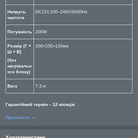
Напруга,
DC12V,100–240V,50/60Hz
частота
Потужність
200W
Розмір [Г ×
200×235×120мм
Ш × В]
(без
нагрівальн
ого блоку)
Вага
7,3 кг
Гарантійний термін – 1
2
місяців
Приховати
Характеристики