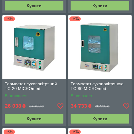
Купити
Купити
–6%
–6%
Термостат сухоповітряний
Термостат сухоповітряною
TC-20 MICROmed
TC-80 MICROmed
В наявності
В наявності
26 038
34 733
₴
₴
27 700 ₴
36 950 ₴
Купити
Купити
–6%
–6%