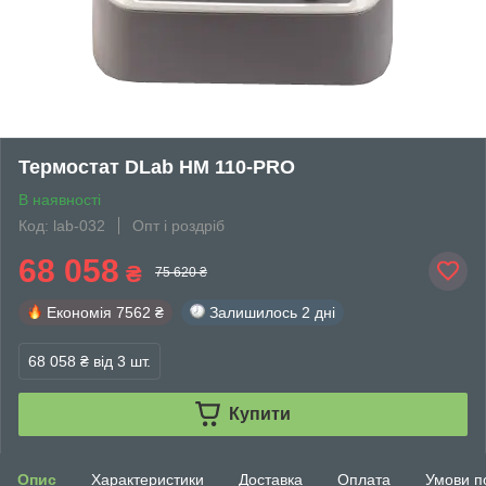
Термостат DLab HM 110-PRO
В наявності
Код: lab-032
Опт і роздріб
68 058
₴
75 620 ₴
Економія
7562 ₴
Залишилось
2 дні
68 058 ₴
від 3 шт.
Купити
Опис
Характеристики
Доставка
Оплата
Умови п