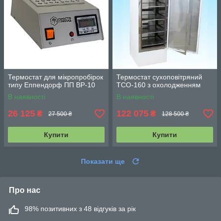
Термостат для мікропробірок
Термостат сухоповітряний
типу Еппендорф ПП ВР-10
ТСО-160 з охолодженням
В наявності
В наявності
26 125
122 075
₴
₴
27 500 ₴
128 500 ₴
Купити
Купити
Показати ще
Про нас
98% позитивних з 48 відгуків за рік