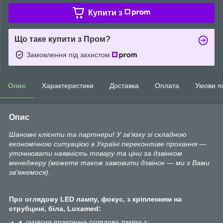
Купити з
Що таке купити з Пром?
Замовлення під захистом
Опис
Характеристики
Доставка
Оплата
Умови п
Опис
Шановні клієнти та партнери! У зв'язку зі складною
економічною ситуацією в Україні переконливе прохання —
уточнювати наявність товару та ціни за дзвінком
менеджеру (можете також замовити дзвінок — ми з Вами
зв'яжемося).
Про оглядову LED лампу, фокус, з кріпленням на
струбцині, біла, Luxamed:
сучасна практична оглядова лампа з