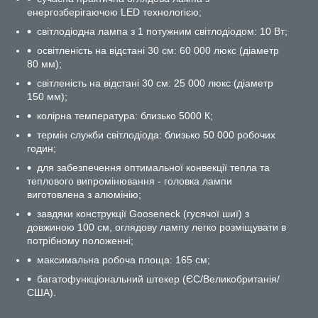
енергозберігаючою LED технологією;
світлодіодна лампа з 1 потужним світлодіодом: 10 Вт;
освітленість на відстані 30 см: 60 000 люкс (діаметр
80 мм);
світленість на відстані 30 см: 25 000 люкс (діаметр
150 мм);
колірна температура: близько 5000 К;
термін служби світлодіода: близько 50 000 робочих
годин;
для забезпечення оптимальної конвекції тепла та
теплового випромінювання - головка лампи
виготовлена з алюмінію;
завдяки конструкції Gooseneck (гусячої шиї) з
довжиною 100 см, оглядову лампу легко розміщувати в
потрібному положенні;
максимальна робоча площа: 165 см;
багатофункціональний штекер (ЄС/Великобританія/
США).