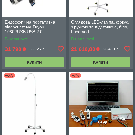
Ендоскопічна портативна
Оглядова LED-лампа, фокус,
відеосистема Tuyou
з ручкою та підставкою, біла,
1080PUSB USB 2.0
Luxamed
В наявності
В наявності
31 790
21 610,80
₴
₴
36 125 ₴
23 490 ₴
Купити
Купити
–8%
–7%