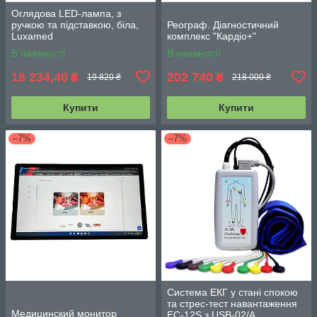
Оглядова LED-лампа, з
ручкою та підставкою, біла,
Реограф. Діагностичний
Luxamed
комплекс "Кардіо+"
В наявності
В наявності
18 234,40
202 740
₴
₴
19 820 ₴
218 000 ₴
Купити
Купити
–7%
–7%
Система ЕКГ у стані спокою
та стрес-тест навантаження
Медицинский монитор
EC-12S з USB-02/A