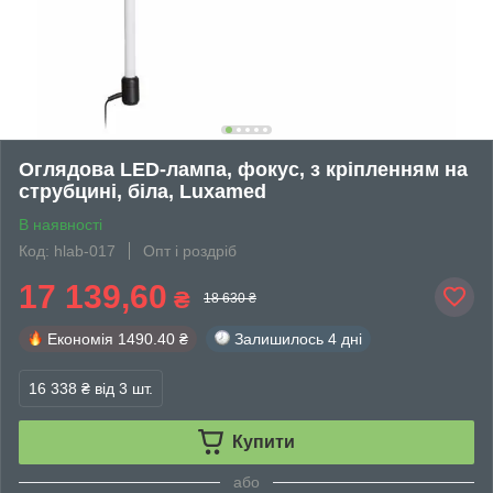
Оглядова LED-лампа, фокус, з кріпленням на
струбцині, біла, Luxamed
В наявності
Код: hlab-017
Опт і роздріб
17 139,60
₴
18 630 ₴
Економія
1490.40 ₴
Залишилось
4 дні
16 338 ₴
від 3 шт.
Купити
або