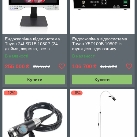
Ендоскопічна відеосистема
Ендоскопічна відеосистема
Tuyou 24LSD1B 1080Р (24
Tuyou Y5D100B 1080Р із
дюйми, жорстка, все в
функцією відеозапису
одному)
(роздільна)
В наявності
В наявності
255 000
106 700
₴
₴
300 000 ₴
121 250 ₴
Купити
Купити
–12%
–8%