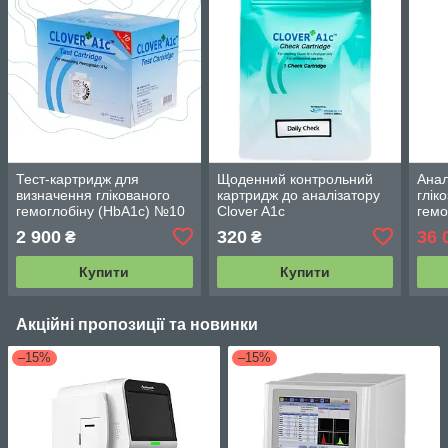
Тест-картридж для
Щоденний контрольний
Анал
визначення глікованого
картридж до аналізатору
глік
гемоглобіну (HbA1c) №10
Clover A1c
гемо
2 900
320
36 
₴
₴
Купити
Купити
Акційні пропозиції та новинки
–15%
–15%