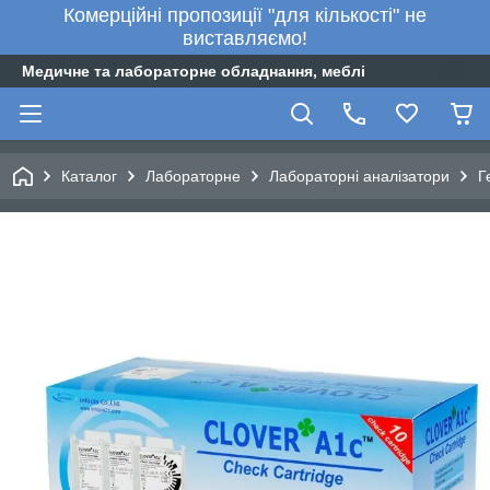
Комерційні пропозиції "для кількості" не
виставляємо!
Медичне та лабораторне обладнання, меблі
Каталог
Лабораторне
Лабораторні аналізатори
Г