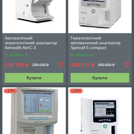
Автоматичний
Гематологічний
гематологічний аналізатор
автоматичний аналізатор
Aehealth AerC-3
Spincell 5 compact
В наявності
В наявності
216 750
493 510
₴
₴
255 000 ₴
580 600 ₴
Купити
Купити
–13%
–13%