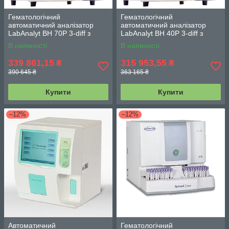
Гематологічний
Гематологічний
автоматичний аналізатор
автоматичний аналізатор
LabAnalyt BH 70Р 3-diff з
LabAnalyt BH 40Р 3-diff з
джерелом безперебійного
джерелом безперебійного
В наявності
В наявності
живлення
живлення
339 861,15
315 953,55
₴
₴
390 645 ₴
363 165 ₴
Купити
Купити
–12%
–12%
Автоматичний
Гематологічний