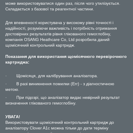
може використовуватися один раз, після чого утилізується.
Складається з базової та реагентної частини.
Для впевненості користувача у високому рівні точності і
надійності, розуміючи важливість і потрібність отримання
достовірних результатів рівня глікованого гемоглобіну,
компанія OSANG Heathcare Co, Ltd розробила даний
щомісячний контрольний картридж.
Показання для використання щомісячного перевірочного
картриджа:
· Щомісяця, для калібрування аналізатора.
· В разі виникнення помилки (Err) - з діагностичною
метою.
· При підозрі, що аналізатор видає невірний результат
визначення глікованого гемоглобіну.
УВАГА!
Використовувати щомісячний контрольний картридж до
аналізатору Clover A1c можна тільки до дати терміну