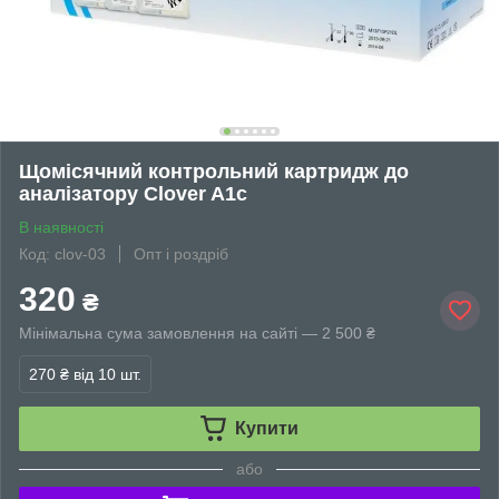
Щомісячний контрольний картридж до
аналізатору Clover A1c
В наявності
Код: clov-03
Опт і роздріб
320
₴
Мінімальна сума замовлення на сайті — 2 500 ₴
270 ₴
від 10 шт.
Купити
або