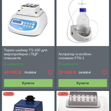
Термо-шейкер TS-100 для
мікропробирок і ПЦР
Аспіратор із колбою-
планшетів
головкою FTA-1
В наявності
В наявності
49 000
20 640
₴
₴
70 000 ₴
24 000 ₴
Купити
Купити
–12%
–10%