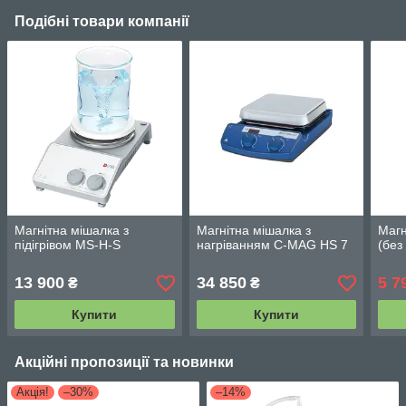
Подібні товари компанії
Магнітна мішалка з
Магнітна мішалка з
Магн
підігрівом MS-H-S
нагріванням C-MAG HS 7
(без 
13 900
34 850
5 7
₴
₴
Купити
Купити
Акційні пропозиції та новинки
Акція!
–30%
–14%