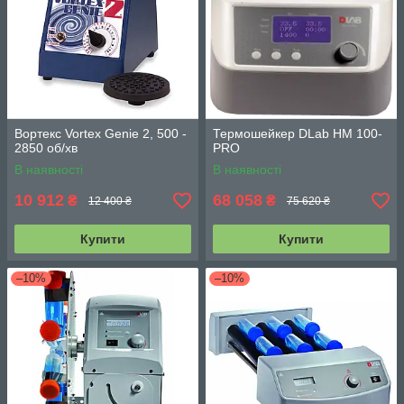
Вортекс Vortex Genie 2, 500 -
Термошейкер DLab HM 100-
2850 об/хв
PRO
В наявності
В наявності
10 912
68 058
₴
₴
12 400 ₴
75 620 ₴
Купити
Купити
–10%
–10%