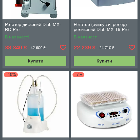
Ротатор дисковий Dlab MX-
Ротатор (змішувач-ролер)
RD-Pro
роликовий Dlab MX-T6-Pro
В наявності
В наявності
38 340
22 239
₴
₴
42 600 ₴
24 710 ₴
Купити
Купити
–10%
–7%