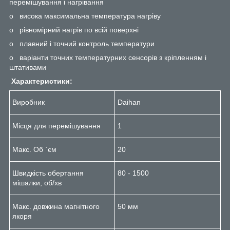
перемішування і нагрівання
o висока максимальна температура нагріву
o рівномірний нагрів по всій поверхні
o плавний і точний контроль температури
o варіанти точних температурних сенсорів з кріпленням і
штативами
Характеристики:
Виробник
Daihan
Місця для перемішування
1
Макс. Об `єм
20
Швидкість обертання
80 - 1500
мішалки, об/хв
Макс. довжина магнітного
50 мм
якоря