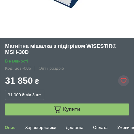
Магнітна мішалка з підігрівом WISESTIR®
MSH-30D
В наявності
Код: uosl-005
Опт і роздріб
31 850
₴
31 000 ₴
від 3 шт.
Купити
Опис
Характеристики
Доставка
Оплата
Умови п