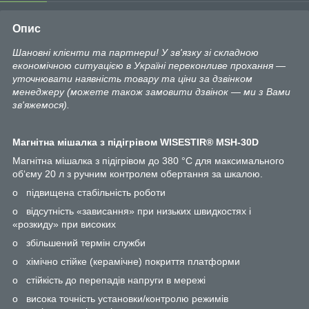
Опис
Шановні клієнти та партнери! У зв'язку зі складною
економічною ситуацією в Україні переконливе прохання —
уточнювати наявність товару та ціни за дзвінком
менеджеру (можете також замовити дзвінок — ми з Вами
зв'яжемося).
Магнітна мішалка з підігрівом WISESTIR® MSH-30D
Магнітна мішалка з підігрівом до 380 °С для максимального
об‘єму 20 л з ручним контролем обертання за шкалою.
o підвищена стабільність роботи
o відсутність «зависання» при низьких швидкостях і
«розкиду» при високих
o збільшений термін служби
o хімічно стійке (керамічне) покриття платформи
o стійкість до перепадів напруги в мережі
o висока точність установки/контролю режимів