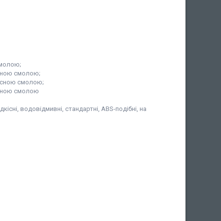
смолою;
сною смолою;
існою смолою;
існою смолою
існі, водовідмивні, стандартні, ABS-подібні, на