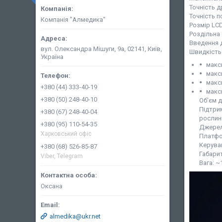
Точність д
Точність п
Компанія "Алмедика"
Розмір LCD
Роздільна 
Введення 
вул. Олександра Мішуги, 9а, 02141, Київ,
Швидкість
Україна
макс
макс
макс
+380 (44) 333-40-19
макс
+380 (50) 248-40-10
Об'єм д
Підтрим
+380 (67) 248-40-04
рослин
+380 (95) 110-54-35
Джерело
Харковський офіс
Платфо
Керуван
+380 (68) 526-85-87
Габари
Viber, Telegram
Вага: ~
Оксана
almedika@ukr.net