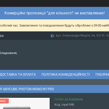
Комерційні пропозиції "для кількості" не виставляємо!
еробочий час. Замовлення та повідомлення будуть оброблені з 09:00 найб
вул. Олександра Мішуги, 9а, 02141, Ки
-04
бладнання,
ДОСТАВКА ТА ОПЛАТА
ПОЛІТИКА КОНФІДЕНЦІЙНОСТІ
ПУБЛІЧН
Р ANYCUBIC PHOTON MONO M7 PRO
Готово до відправки
Код:
royal-348