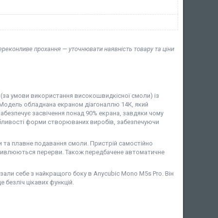
переконливе прохання — уточнювати наявність товару та ціни
 (за умови використання високошвидкісної смоли) із
 Модель обладнана екраном діагоналлю 14К, який
абезпечує засвічення понад 90% екрана, завдяки чому
собливості форми створюваних виробів, забезпечуючи
и та плавне подавання смоли. Пристрій самостійно
жливлюються перерви. Також передбачене автоматичне
азали себе з найкращого боку в Anycubic Mono M5s Pro. Він
 безліч цікавих функцій.