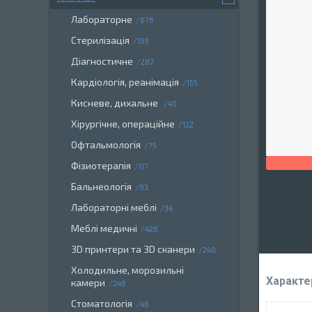
Лабораторне
676
Стерилізація
139
Діагностичне
287
Кардіологія, реанімація
155
Кисневе, дихальне
40
Хірургічне, операційне
122
Офтальмологія
75
Фізиотерапія
117
Бальнеологія
83
Лабораторні меблі
34
Меблі медичні
426
3D принтери та 3D сканери
240
Холодильне, морозильні
Характе
камери
246
Стоматологія
46