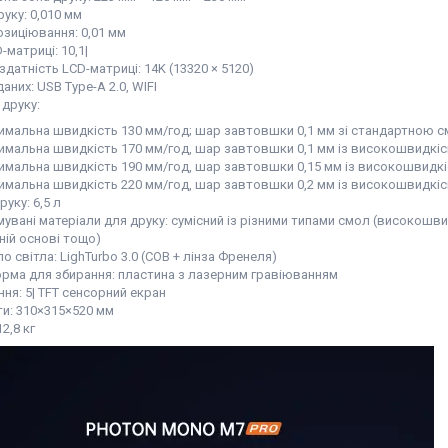
руку: 0,010 мм
озиціювання: 0,01 мм
-матриці: 10,1|
здатність LCD-матриці: 14K (13320 × 5120)
даних:
USB Type-A 2.0, WIFI
 друку:
имальна швидкість 130 мм/год; шар завтовшки 0,1 мм зі стандартною 
имальна швидкість 170 мм/год, шар завтовшки 0,1 мм із високошвидкі
имальна швидкість 190 мм/год, шар завтовшки 0,15 мм із високошвидк
имальна швидкість 220 мм/год, шар завтовшки 0,2 мм із високошвидк
руку: 6,5 л
увані матеріали для друку: сумісний із різними типами смол (високошвидк
ній основі тощо)
 світла: LighTurbo 3.0 (COB + лінза Френеля)
рма для збирання: пластина з лазерним гравіюванням
ня: 5| TFT сенсорний екран
ти: 310×315×520 мм
12,8 кг