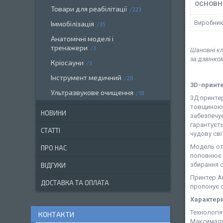
ОСНОВН
Товари для реабілітації
223
Виробни
Іммобілізація
35
Анатомічні моделі і
тренажери
3
Шановні кл
за дзвінко
Кріосауни
3
Інструмент медичний
26
3D-принт
Ультразвукове очищення
18
3Д принтер
товщиною 
НОВИНИ
забезпечує
гарантуєть
СТАТТІ
чудову сві
Модель от
ПРО НАС
поповнює 
збирання с
ВІДГУКИ
Принтер An
ДОСТАВКА ТА ОПЛАТА
пропонує о
Характери
Технологія
КОНТАКТИ
Максимальн