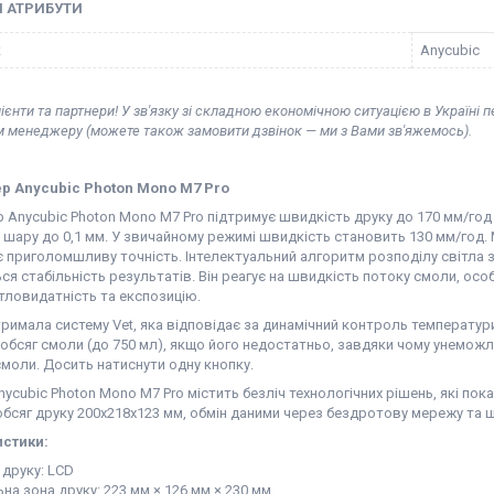
І АТРИБУТИ
к
Anycubic
ієнти та партнери! У зв'язку зі складною економічною ситуацією в Україні 
м менеджеру (можете також замовити дзвінок — ми з Вами зв'яжемось).
ер
Anycubic Photon Mono M7 Pro
 Anycubic Photon Mono M7 Pro підтримує швидкість друку до 170 мм/год
шару до 0,1 мм. У звичайному режимі швидкість становить 130 мм/год.
 приголомшливу точність. Інтелектуальний алгоритм розподілу світла з
ся стабільність результатів. Він реагує на швидкість потоку смоли, о
тловидатність та експозицію.
римала систему Vet, яка відповідає за динамічний контроль температур
обсяг смоли (до 750 мл), якщо його недостатньо, завдяки чому унемо
моли. Досить натиснути одну кнопку.
ycubic Photon Mono M7 Pro містить безліч технологічних рішень, які пок
бсяг друку 200х218х123 мм, обмін даними через бездротову мережу та ще
стики:
 друку: LCD
а зона друку: 223 мм × 126 мм × 230 мм