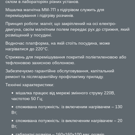
склом в лабораторіях різних установ.
Мішалка магнітна ММ-7П з підігрівом служить для
перемішування і підігріву розчинів.
Принцип роботи: магніт, що закріплений на осі електро-
двигуна, своїм магнітним полем передає рух до стрижня, який
розміщений у посудині.
Водночас платформа, на якій стоїть посудина, може
нагріватися до 220°С.
Стрижень для перемішування покритий поліетиленовою або
тефлоновою захисною оболонкою.
Забезпечуємо гарантійне обслуговування, капітальний
ремонт та післягарантійну профілактику приладу.
Технічні характеристики:
мішалка працює від мережі змінного струму 220В,
частотою 50 Гц;
споживана потужність: із включеним нагрівачем – 130
Вт;
споживана потужність: із виключеним нагрівачем – 20
Вт;
габаритні розміри – 160х160х100 мм; розмір