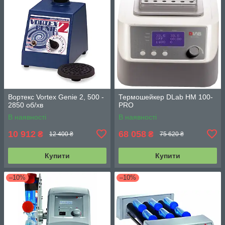
Вортекс Vortex Genie 2, 500 -
Термошейкер DLab HM 100-
2850 об/хв
PRO
В наявності
В наявності
10 912
68 058
₴
₴
12 400 ₴
75 620 ₴
Купити
Купити
–10%
–10%