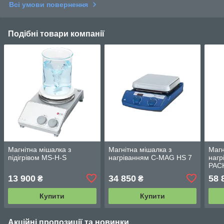
Всі умови повернення
Подібні товари компанії
Магнітна мішалка з
Магнітна мішалка з
Магн
підігрівом MS-H-S
нагріванням C-MAG HS 7
нагр
PAC
13 900
34 850
58 
₴
₴
Купити
Купити
Акційні пропозиції та новинки