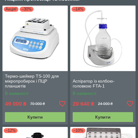
Акція!
–30%
–14%
Термо-шейкер TS-100 для
мікропробирок і ПЦР
Аспіратор із колбою-
планшетів
головкою FTA-1
В наявності
В наявності
49 000
20 640
₴
₴
70 000 ₴
24 000 ₴
Купити
Купити
–12%
–10%