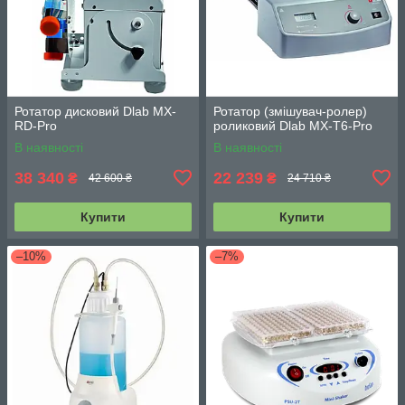
Ротатор дисковий Dlab MX-
Ротатор (змішувач-ролер)
RD-Pro
роликовий Dlab MX-T6-Pro
В наявності
В наявності
38 340
22 239
₴
₴
42 600 ₴
24 710 ₴
Купити
Купити
–10%
–7%