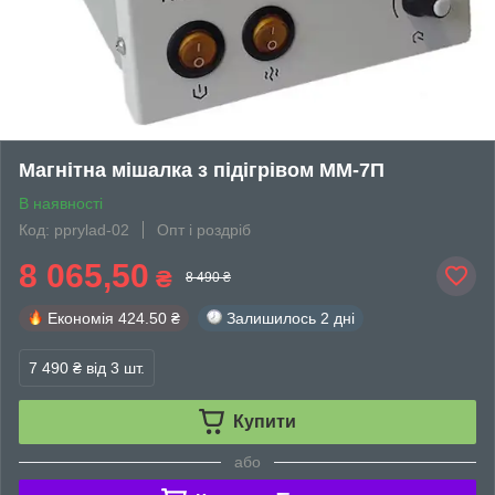
Магнітна мішалка з підігрівом ММ-7П
В наявності
Код: pprylad-02
Опт і роздріб
8 065,50
₴
8 490 ₴
Економія
424.50 ₴
Залишилось
2 дні
7 490 ₴
від 3 шт.
Купити
або