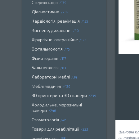
Стерилізація
139
Діагностичне
287
Кардіологія, реанімація
155
Кисневе, дихальне
40
Хірургічне, операційне
122
Офтальмологія
75
Фізиотерапія
117
Бальнеологія
83
Лабораторні меблі
34
Меблі медичні
426
3D принтери та 3D сканери
239
Холодильне, морозильні
камери
246
Стоматологія
46
Товари для реабілітації
223
Шановні кл
за дзвінко
Іммобілізація
35