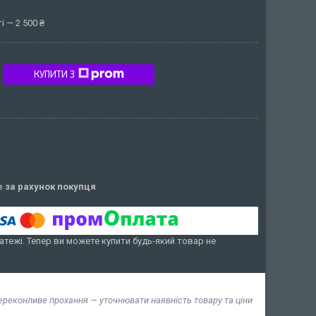
 — 2 500 ₴
КУПИТИ З
ів
за рахунок покупця
атежі. Тепер ви можете купити будь-який товар не
переконливе прохання — уточнювати наявність товару та ціни