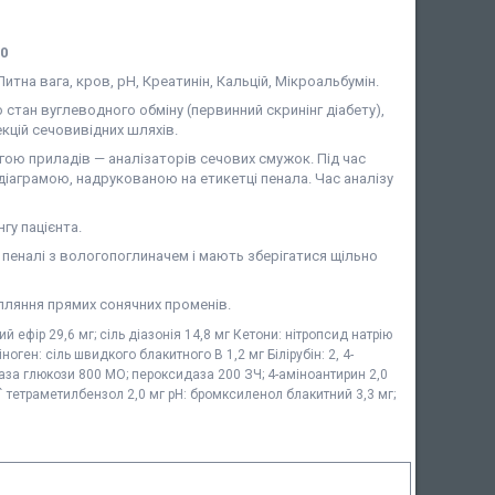
00
Питна вага, кров, pH, Креатинін, Кальцій, Мікроальбумін.
 стан вуглеводного обміну (первинний скринінг діабету),
екцій сечовивідних шляхів.
ою приладів — аналізаторів сечових смужок. Під час
діаграмою, надрукованою на етикетці пенала. Час аналізу
гу пацієнта.
у пеналі з вологопоглиначем і мають зберігатися щільно
пляння прямих сонячних променів.
 ефір 29,6 мг; сіль діазонія 14,8 мг Кетони: нітропсид натрію
оген: сіль швидкого блакитного В 1,2 мг Білірубін: 2, 4-
даза глюкози 800 МО; пероксидаза 200 ЗЧ; 4-аміноантирин 2,0
5` тетраметилбензол 2,0 мг pH: бромксиленол блакитний 3,3 мг;