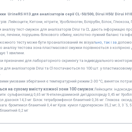
и UrineRS Н13 для аналізаторів серії CL-50/500, Dirui H50/ Dirui H1
рів: Лейкоцити, Кетони, нітрити, Уробіліноген, Білірубін, Білок, Глюкоза, 
 аналізу тест-смужок для аналізаторів Dirui та CL дають інформацію про
рок, печінки, порушень білкового обміну, кислотно-лужний баланс та інф
 кожного тесту може бути проаналізований як візуал
ьно, так і за
допомог
о аналізу тестова зона пластмасової смужки порівнюється з колірною 
ує 1 хвилини.
и призначені для лабораторного скринінгу та індивідуального моніторин
и для аналізаторів Dirui та Cl постачаються по 100 шт. у пластмасовом
.
вими умовами зберігання є температурний режим 2-30 °C, виняток потра
ься на сухому вмісту кожної зони 100 смужок
Лейкоцити: індоксидний
рити: сульфаніламід 0,65 мг N-етилендіаммоній дигідрохлориду 0,45 мг Уробілін
ол діазонія 14,3 мг. Білок: тетрабромфенол блакитний 0,36 мг. Глюкоза: окси
ага: бромтимол блакитний 0,4 мг Кров: кумол гідропероксин 35,2 мг; 3, 3 `5, 
блакитний 0,2 мг