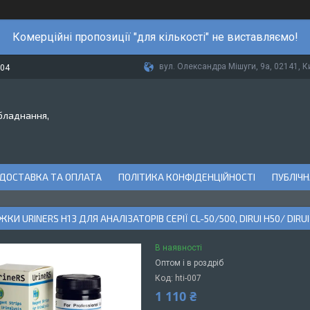
Комерційні пропозиції "для кількості" не виставляємо!
вул. Олександра Мішуги, 9а, 02141, Ки
-04
бладнання,
ДОСТАВКА ТА ОПЛАТА
ПОЛІТИКА КОНФІДЕНЦІЙНОСТІ
ПУБЛІЧН
И URINERS Н13 ДЛЯ АНАЛІЗАТОРІВ СЕРІЇ CL-50/500, DIRUI H50/ DIRUI
В наявності
Оптом і в роздріб
Код:
hti-007
1 110 ₴