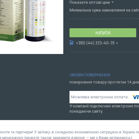
Показати оптові ціни
Мінімальна сума замовлення на сайті
КУПИТИ
+380 (44) 333-40-19
повернення товару протягом 14 дн
У компанії підключені електронні пл
покидаючи сайту.
ієнти та партнери! У зв'язку зі складною економічною ситуацією в Україні 
м менеджеру (можете також замовити дзвінок — ми з Вами зв'яжемось).