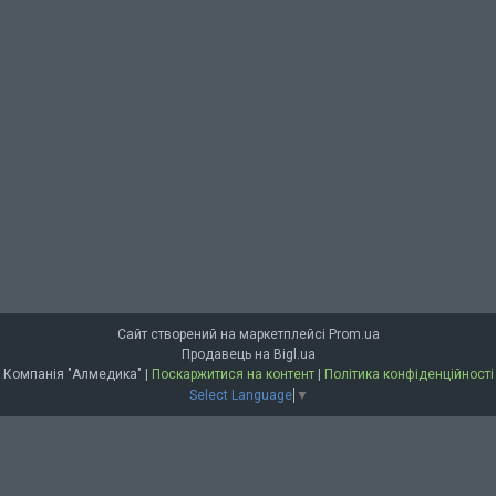
Сайт створений на маркетплейсі
Prom.ua
Продавець на Bigl.ua
Компанія "Алмедика" |
Поскаржитися на контент
|
Політика конфіденційності
Select Language
▼