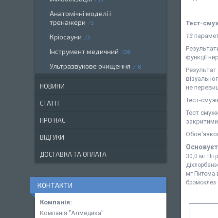
Анатомічні моделі і
тренажери
Тест-смужк
3
13
парамет
Кріосауни
3
Результати
Інструмент медичний
26
функції ни
Ультразвукове очищення
18
Результат
візуальног
НОВИНИ
не перевищ
Тест-смужк
СТАТТІ
Тест смужк
ПРО НАС
закритими
Обов'язко
ВІДГУКИ
Основуєт
ДОСТАВКА ТА ОПЛАТА
30,0 мг Ніт
діхлорбенз
мг Питома в
бромоклез 
КОНТАКТИ
Компанія "Алмедика"