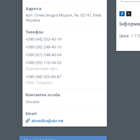
вул. Олександра Мішуги, 9а, 02141, Київ,
Україна
Інформа
Ціна:
1 110
+380 (44) 333-40-19
+380 (50) 248-40-10
+380 (67) 248-40-04
+380 (95) 110-54-35
Харковський офіс
+380 (68) 526-85-87
Viber, Telegram
Оксана
almedika@ukr.net