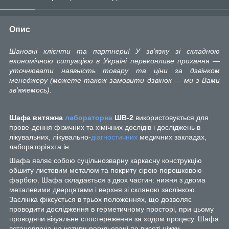
Опис
Шановні клієнти та партнери! У зв'язку зі складною
економічною ситуацією в Україні переконливе прохання —
уточнювати наявність товару та ціни за дзвінком
менеджеру (можете також замовити дзвінок — ми з Вами
зв'яжемось).
Шафа витяжна
лабораторна
ШВ-2
використовується для
прове-дення фізичних та хімічних дослідів і досліджень в
лікувальних, лікувально-
діагностичних
медичних закладах,
лабораторіяхта ін.
Шафа являє собою суцільнозварну каркасну конструкцію
обшиту листовим металом та покриту сірою порошковою
фарбою. Шафа складається з двох частин: нижня з двома
металевими дверцятами і верхня зі скляною заслінкою.
Заслінка фіксується в трьох положеннях, що дозволяє
проводити дослідження в герметичному просторі, при цьому
проводячи візуальне спостереження за ходом процесу. Шафа
встановлена на чотири регульовані по висоті ніжки.