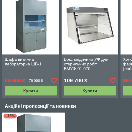
Шафа витяжна
Бокс медичний УФ для
Хол
лабораторна ШВ-1
стерильних робіт
фар
БМУФ-01.070
(лаб
на 3
64 600
109 700
89 
₴
₴
76 000 ₴
Купити
Купити
Акційні пропозиції та новинки
–15%