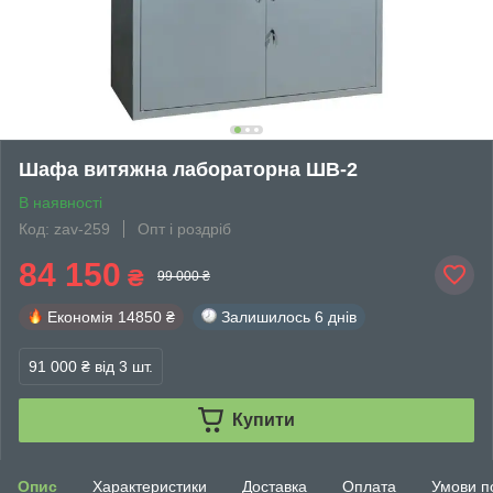
Шафа витяжна лабораторна ШВ-2
В наявності
Код: zav-259
Опт і роздріб
84 150
₴
99 000 ₴
Економія
14850 ₴
Залишилось
6 днів
91 000 ₴
від 3 шт.
Купити
Опис
Характеристики
Доставка
Оплата
Умови п