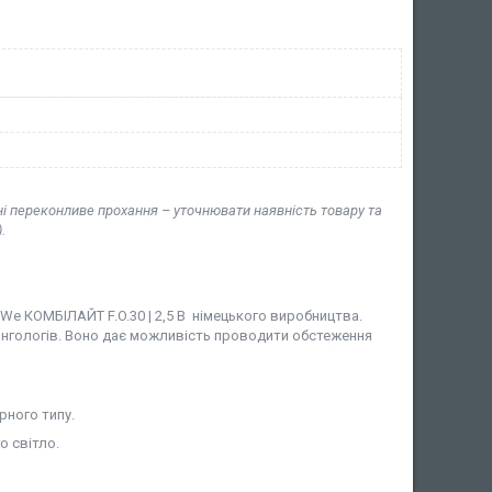
ні переконливе прохання – уточнювати наявність товару та
.
e КОМБІЛАЙТ F.O.30 | 2,5 В німецького виробництва.
рингологів. Воно дає можливість проводити обстеження
ного типу.
о світло.