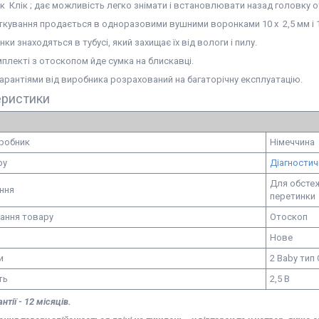
к Клік ; дає можливість легко знімати і встановлювати назад головку 
ткування продається в одноразовими вушними воронками 10 x 2,5 мм і 1
ки знаходяться в тубусі, який захищає їх від вологи і пилу.
мплекті з отоскопом йде сумка на блискавці.
арантіями від виробника розрахований на багаторічну експлуатацію.
еристики
иробник
Німеччина
ру
Діагностич
Для обстеж
ння
перетинки
ання товару
Отоскоп
Нове
и
2 Baby тип
ть
2,5 В
нтії - 12 місяців.