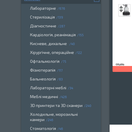
Лабораторне
676
Стерилізація
139
Діагностичне
287
Кардіологія, реанімація
155
Кисневе, дихальне
40
Хірургічне, операційне
122
Офтальмологія
75
Фізиотерапія
117
Бальнеологія
83
Лабораторні меблі
34
Меблі медичні
426
3D принтери та 3D сканери
240
Холодильне, морозильні
камери
246
Стоматологія
46