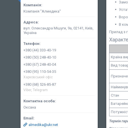
Замо
Уста
Компанія "Алмедика"
Ворон
В ко
вул. Олександра Мішуги, 9а, 02141, Київ,
Прилад з г
Україна
Характ
+380 (44) 333-40-19
Країна в
+380 (50) 248-40-10
+380 (67) 248-40-04
Вид това
+380 (95) 110-54-35
Призначе
Харковський офіс
+380 (68) 526-85-87
Найменув
Viber, Telegram
Стан
Батарейк
Оксана
Потужніс
Термін гара
almedika@ukr.net