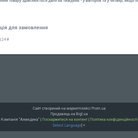
ння товару здійснюється двічі на тиждень - у вівторок та у четвер, якщо о
ція для замовлення
,24 ₴
Сайт створений на маркетплейсі
Prom.ua
Продавець на Bigl.ua
Компанія "Алмедика" |
Поскаржитися на контент
|
Політика конфіденційності
Select Language
▼