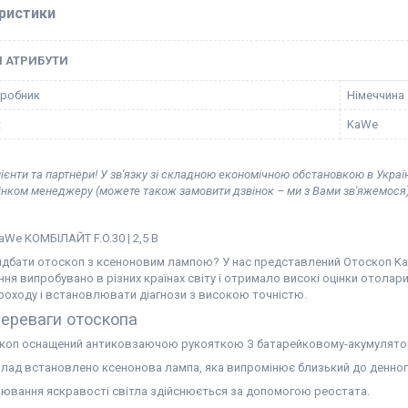
ристики
І АТРИБУТИ
иробник
Німеччина
к
KaWe
ієнти та партнери! У зв'язку зі складною економічною обстановкою в Украї
вінком менеджеру (можете також замовити дзвінок – ми з Вами зв'яжемося)
We КОМБІЛАЙТ F.O.30 | 2,5 В
идбати отоскоп з ксеноновим лампою? У нас представлений Отоскоп KaW
ня випробувано в різних країнах світу і отримало високі оцінки отола
роходу і встановлювати діагнози з високою точністю.
переваги отоскопа
коп оснащений антиковзаючою рукояткою З батарейковому-акумулятор
илад встановлено ксенонова лампа, яка випромінює близький до денног
лювання яскравості світла здійснюється за допомогою реостата.