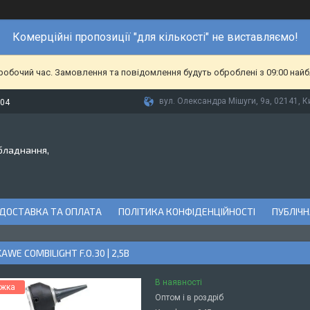
Комерційні пропозиції "для кількості" не виставляємо!
еробочий час. Замовлення та повідомлення будуть оброблені з 09:00 найб
вул. Олександра Мішуги, 9а, 02141, Ки
-04
бладнання,
ДОСТАВКА ТА ОПЛАТА
ПОЛІТИКА КОНФІДЕНЦІЙНОСТІ
ПУБЛІЧН
WE COMBILIGHT F.O.30 | 2,5В
В наявності
Оптом і в роздріб