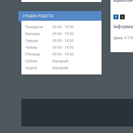
Відвантаже
ГРАФІК РОБОТИ
Інформа
Понеділок
09:00
18:00
Вівторок
09:00
18:00
Ціна:
6 378
Середа
09:00
18:00
Четвер
09:00
18:00
Пʼятниця
09:00
18:00
Субота
Вихідний
Неділя
Вихідний