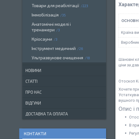
Характе
Товари для реабілітації
223
Іммобілізація
35
ОСНОВН
Анатомічні моделі і
тренажери
3
Країна в
Кріосауни
3
Виробни
Інструмент медичний
26
Ультразвукове очищення
18
Шановні кл
ціни за дз
НОВИНИ
Отоскоп Ka
СТАТТІ
Хочете пр
ПРО НАС
Устаткуван
вушного п
ВІДГУКИ
Опис і 
ДОСТАВКА ТА ОПЛАТА
Отос
В пр
Регу
КОНТАКТИ