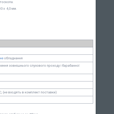
отоскопа.
0 x 4,0 мм.
не
обладнання
ення зовнішнього слухового проходу і барабанної
 C, (не входять в комплект поставки)