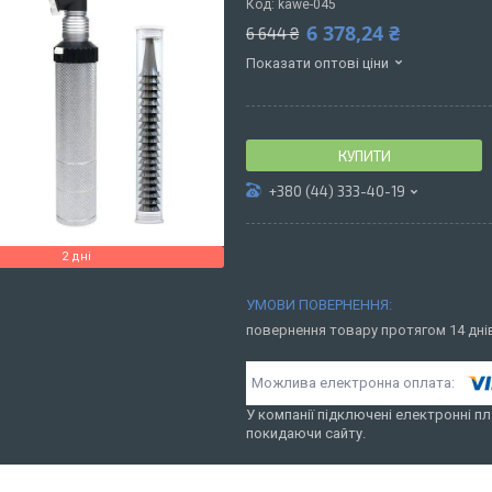
Код:
kawe-045
6 378,24 ₴
6 644 ₴
Показати оптові ціни
КУПИТИ
+380 (44) 333-40-19
2 дні
повернення товару протягом 14 дн
У компанії підключені електронні пл
покидаючи сайту.